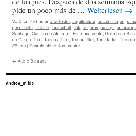
de los pies. Después de dos semanas «q
pide un poco más de …
Weiterlesen
→
Veröffentlicht unter
architektur
,
arquitectura
,
ausstellungen
,
en c
geschichte
,
historia
,
landschaft
,
link
,
mujeres
,
paisaje
,
unterweg
Santiago
,
Castillo de Almourol
,
Entroncamento
,
Galeria de Bols
da Cariga
,
Tajo
,
Tancos
,
Tejo
,
Tempelritter
,
Templarios
,
Templer
Zêzere
|
Schreib einen Kommentar
←
Ältere Beiträge
andrea_milde