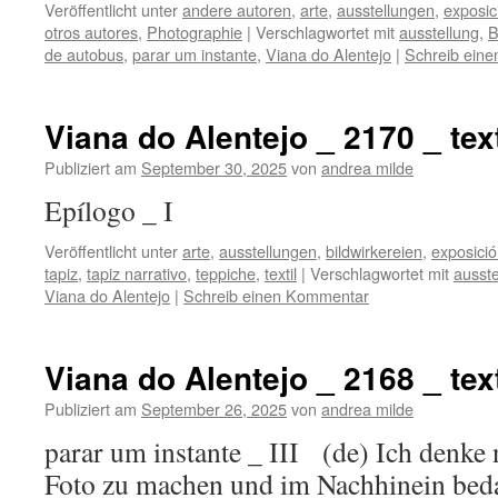
Veröffentlicht unter
andere autoren
,
arte
,
ausstellungen
,
exposic
otros autores
,
Photographie
|
Verschlagwortet mit
ausstellung
,
B
de autobus
,
parar um instante
,
Viana do Alentejo
|
Schreib ein
Viana do Alentejo _ 2170 _ text
Publiziert am
September 30, 2025
von
andrea milde
Epílogo _ I
Veröffentlicht unter
arte
,
ausstellungen
,
bildwirkereien
,
exposici
tapiz
,
tapiz narrativo
,
teppiche
,
textil
|
Verschlagwortet mit
ausste
Viana do Alentejo
|
Schreib einen Kommentar
Viana do Alentejo _ 2168 _ text
Publiziert am
September 26, 2025
von
andrea milde
parar um instante _ III (de) Ich denke 
Foto zu machen und im Nachhinein bedau