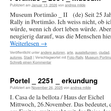
Publiziert am
Januar 13, 2026
von
andrea milde
Museum Portimão _ II (de) Seit 25 Jahr
Rally in Portimão. Ich weiss nicht, ob i
würde, wenn ich dort leben würde. Aber 
neugierig darauf, was die Menschen hie
Weiterlesen
→
Veröffentlicht unter
andere autoren
,
arte
,
ausstellungen
,
ciudad
autores
,
Stadt
|
Verschlagwortet mit
Foto-Rally
,
Museum Portim
Schreib einen Kommentar
Portel _ 2251 _ erkundung
Publiziert am
November 26, 2025
von
andrea milde
I. Casa de la bellota / Haus der Eichel
Mittwoch, 26.November. Das bedeutet, d