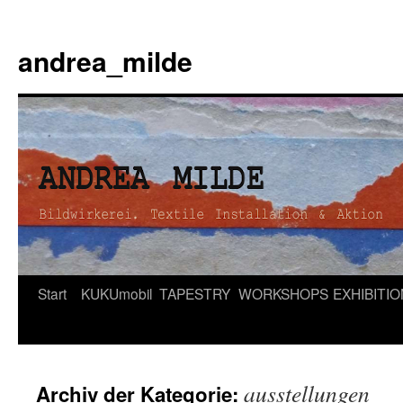
andrea_milde
Zum
Start
KUKUmobil
TAPESTRY
WORKSHOPS
EXHIBITI
Inhalt
springen
ausstellungen
Archiv der Kategorie: