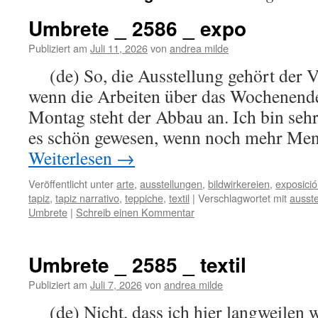
Umbrete _ 2586 _ expo
Publiziert am
Juli 11, 2026
von
andrea milde
(de) So, die Ausstellung gehört der V
wenn die Arbeiten über das Wochenende
Montag steht der Abbau an. Ich bin seh
es schön gewesen, wenn noch mehr Men
Weiterlesen
→
Veröffentlicht unter
arte
,
ausstellungen
,
bildwirkereien
,
exposici
tapiz
,
tapiz narrativo
,
teppiche
,
textil
|
Verschlagwortet mit
ausste
Umbrete
|
Schreib einen Kommentar
Umbrete _ 2585 _ textil
Publiziert am
Juli 7, 2026
von
andrea milde
(de) Nicht, dass ich hier langweilen