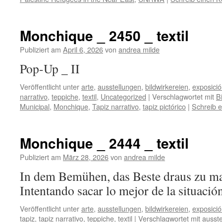
Monchique _ 2450 _ textil
Publiziert am
April 6, 2026
von
andrea milde
Pop-Up _
Veröffentlicht unter
arte
,
ausstellungen
,
bildwirkereien
,
exposici
narrativo
,
teppiche
,
textil
,
Uncategorized
|
Verschlagwortet mit
B
Municipal
,
Monchique
,
Tapiz narrativo
,
tapiz pictórico
|
Schreib 
Monchique _ 2444 _ textil
Publiziert am
März 28, 2026
von
andrea milde
In dem Bemühen, das Beste draus zu m
Intentando sacar lo mejor de la
Veröffentlicht unter
arte
,
ausstellungen
,
bildwirkereien
,
exposici
tapiz
,
tapiz narrativo
,
teppiche
,
textil
|
Verschlagwortet mit
ausste