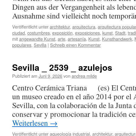
Dingen aus der Vergangenheit als lebe
Ausnahme sind vielleicht noch tempor
Veröffentlicht unter
architektur
,
arquitectura
,
arquitectura popula
ciudad
,
costumbres
,
exposición
,
exposiciones
,
kunst
,
Stadt
,
trad
mit
angewandte Kunst
,
arte
,
artesanía
,
Kunst
,
Kunsthandwerk
,
populares
,
Sevilla
|
Schreib einen Kommentar
Sevilla _ 2539 _ azulejos
Publiziert am
Juni 9, 2026
von
andrea milde
Centro Cerámica Triana (es) El Centr
un museo creado en el año 2014 por el
Sevilla, con la colaboración de la Junta
conservar y promocionar la tradición c
Weiterlesen
→
Veröffentlicht unter
aqueología industrial
,
architektur
,
arquitectur