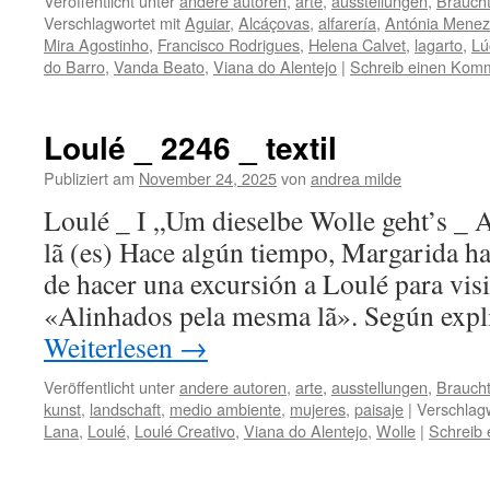
Veröffentlicht unter
andere autoren
,
arte
,
ausstellungen
,
Brauch
Verschlagwortet mit
Aguiar
,
Alcáçovas
,
alfarería
,
Antónia Mene
Mira Agostinho
,
Francisco Rodrigues
,
Helena Calvet
,
lagarto
,
Lú
do Barro
,
Vanda Beato
,
Viana do Alentejo
|
Schreib einen Kom
Loulé _ 2246 _ textil
Publiziert am
November 24, 2025
von
andrea milde
Loulé _ I „Um dieselbe Wolle geht’s _ 
lã (es) Hace algún tiempo, Margarida ha
de hacer una excursión a Loulé para visi
«Alinhados pela mesma lã». Según expli
Weiterlesen
→
Veröffentlicht unter
andere autoren
,
arte
,
ausstellungen
,
Brauch
kunst
,
landschaft
,
medio ambiente
,
mujeres
,
paisaje
|
Verschlagw
Lana
,
Loulé
,
Loulé Creativo
,
Viana do Alentejo
,
Wolle
|
Schreib