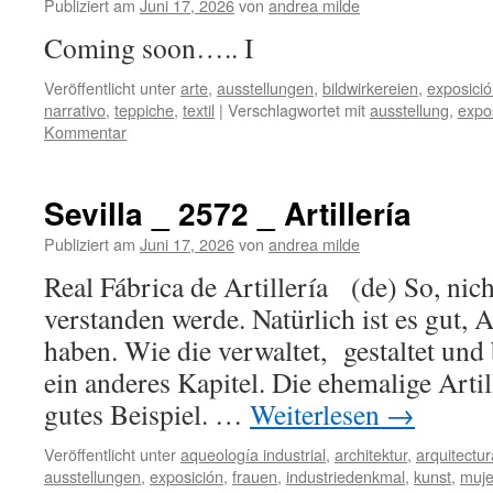
Publiziert am
Juni 17, 2026
von
andrea milde
Coming soon….. I
Veröffentlicht unter
arte
,
ausstellungen
,
bildwirkereien
,
exposici
narrativo
,
teppiche
,
textil
|
Verschlagwortet mit
ausstellung
,
expo
Kommentar
Sevilla _ 2572 _ Artillería
Publiziert am
Juni 17, 2026
von
andrea milde
Real Fábrica de Artillería (de) So, nicht
verstanden werde. Natürlich ist es gut,
haben. Wie die verwaltet, gestaltet und 
ein anderes Kapitel. Die ehemalige Artill
gutes Beispiel. …
Weiterlesen
→
Veröffentlicht unter
aqueología industrial
,
architektur
,
arquitectur
ausstellungen
,
exposición
,
frauen
,
industriedenkmal
,
kunst
,
muje