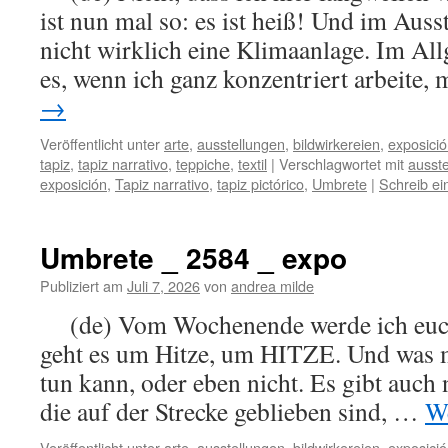
ist nun mal so: es ist heiß! Und im Auss
nicht wirklich eine Klimaanlage. Im All
es, wenn ich ganz konzentriert arbeite,
→
Veröffentlicht unter
arte
,
ausstellungen
,
bildwirkereien
,
exposici
tapiz
,
tapiz narrativo
,
teppiche
,
textil
|
Verschlagwortet mit
ausste
exposición
,
Tapiz narrativo
,
tapiz pictórico
,
Umbrete
|
Schreib e
Umbrete _ 2584 _ expo
Publiziert am
Juli 7, 2026
von
andrea milde
(de) Vom Wochenende werde ich euch 
geht es um Hitze, um HITZE. Und was 
tun kann, oder eben nicht. Es gibt auch 
die auf der Strecke geblieben sind, …
We
Veröffentlicht unter
arte
,
ausstellungen
,
bildwirkereien
,
exposici