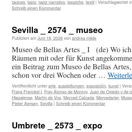
tapices
,
tapiz
,
tapiz narrativo
,
teppiche
,
textil
|
Verschlagwortet m
Schreib einen Kommentar
Sevilla _ 2574 _ museo
Publiziert am
Juni 18, 2026
von
andrea milde
Museo de Bellas Artes _ I (de) Wo ich
Räumen mit oder für Kunst angekommen 
ein Beitrag zum Museo de Bellas Artes,
schon vor drei Wochen oder …
Weiterl
Veröffentlicht unter
arte
,
ausstellungen
,
exposición
,
kunst
|
Versc
Frans Franckel I
,
Fray Alonso de Monroy
,
Juan de Oviedo y de 
Hispalense
,
Martín de Vos
,
Merced Calzada
,
Mercedarier
,
Museo
Pieter Aersen
,
Sevilla
|
Schreib einen Kommentar
Umbrete _ 2573 _ expo