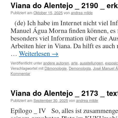
Viana do Alentejo _ 2190 _ e
Publiziert am
Oktober 15, 2025
von
andrea milde
(de) Ich habe im Internet nicht viel In
Manuel Água Morna finden können, es fi
besonders viel Information über die Aus
Arbeiten hier in Viana. Da hilft es auch 
…
Weiterlesen
→
Veröffentlicht unter
andere autoren
,
arte
,
ausstellungen
,
exposic
Verschlagwortet mit
Dämonologie
,
Demonologia
,
José Manuel 
Kommentar
Viana do Alentejo _ 2173 _ text
Publiziert am
September 30, 2025
von
andrea milde
Epílogo _ IV So, alles ist zusammenge