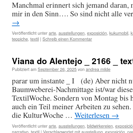
Manchmal erinnert sich jemand daran,
mir in den Sinn…. So sind nicht alle v
→
Veröffentlicht unter
arte
,
ausstellungen
,
exposición
,
kukumobil
,
k
teppiche
,
textil
|
Schreib einen Kommentar
Viana do Alentejo _ 2166 _ text
Publiziert am
September 26, 2025
von
andrea milde
parar um instante _ I (de) Aber nicht 
Baumweberei-Nachmittage ist/war diese
TextilWoche. Sondern von Montag bis he
auch ein Teil meiner Arbeiten zu sehen.
die KulturWoche …
Weiterlesen
→
Veröffentlicht unter
arte
,
ausstellungen
,
bildwirkereien
,
exposici
narrativo
,
textil
|
Verschlagwortet mit
ausstellung
,
exposición
,
pa