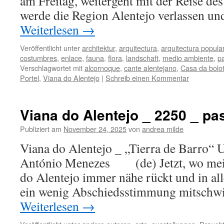
am Freitag, weitergeht mit der Reise d
werde die Region Alentejo verlassen 
Weiterlesen
→
Veröffentlicht unter
architektur
,
arquitectura
,
arquitectura popula
costumbres
,
enlace
,
fauna
,
flora
,
landschaft
,
medio ambiente
,
pa
Verschlagwortet mit
alcornoque
,
cante alentejano
,
Casa da bolo
Portel
,
Viana do Alentejo
|
Schreib einen Kommentar
Viana do Alentejo _ 2250 _ pa
Publiziert am
November 24, 2025
von
andrea milde
Viana do Alentejo _ „Tierra de Barro“ 
António Menezes (de) Jetzt, wo mein
do Alentejo immer nähe rückt und in al
ein wenig Abschiedsstimmung mitschw
Weiterlesen
→