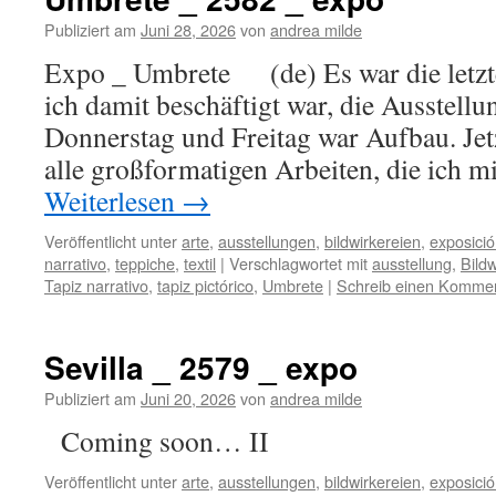
Publiziert am
Juni 28, 2026
von
andrea milde
Expo _ Umbrete (de) Es war die letzten
ich damit beschäftigt war, die Ausstellu
Donnerstag und Freitag war Aufbau. Jetzt
alle großformatigen Arbeiten, die ich m
Weiterlesen
→
Veröffentlicht unter
arte
,
ausstellungen
,
bildwirkereien
,
exposici
narrativo
,
teppiche
,
textil
|
Verschlagwortet mit
ausstellung
,
Bildw
Tapiz narrativo
,
tapiz pictórico
,
Umbrete
|
Schreib einen Komme
Sevilla _ 2579 _ expo
Publiziert am
Juni 20, 2026
von
andrea milde
Coming soon… II
Veröffentlicht unter
arte
,
ausstellungen
,
bildwirkereien
,
exposici