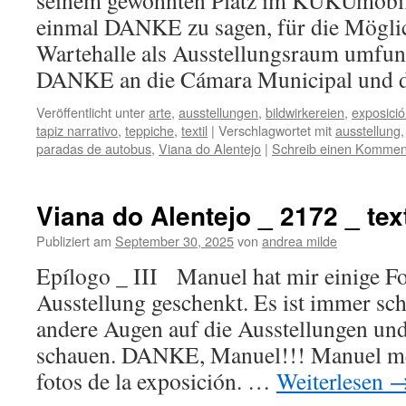
seinem gewohnten Platz im KUKUmobil
einmal DANKE zu sagen, für die Möglic
Wartehalle als Ausstellungsraum umfunk
DANKE an die Cámara Municipal und
Veröffentlicht unter
arte
,
ausstellungen
,
bildwirkereien
,
exposici
tapiz narrativo
,
teppiche
,
textil
|
Verschlagwortet mit
ausstellung
paradas de autobus
,
Viana do Alentejo
|
Schreib einen Kommen
Viana do Alentejo _ 2172 _ text
Publiziert am
September 30, 2025
von
andrea milde
Epílogo _ III Manuel hat mir einige Fo
Ausstellung geschenkt. Es ist immer sc
andere Augen auf die Ausstellungen un
schauen. DANKE, Manuel!!! Manuel me
fotos de la exposición. …
Weiterlesen