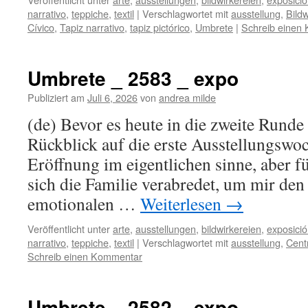
narrativo
,
teppiche
,
textil
|
Verschlagwortet mit
ausstellung
,
Bildw
Cívico
,
Tapiz narrativo
,
tapiz pictórico
,
Umbrete
|
Schreib einen
Umbrete _ 2583 _ expo
Publiziert am
Juli 6, 2026
von
andrea milde
(de) Bevor es heute in die zweite Runde g
Rückblick auf die erste Ausstellungswo
Eröffnung im eigentlichen sinne, aber f
sich die Familie verabredet, um mir de
emotionalen …
Weiterlesen
→
Veröffentlicht unter
arte
,
ausstellungen
,
bildwirkereien
,
exposici
narrativo
,
teppiche
,
textil
|
Verschlagwortet mit
ausstellung
,
Cent
Schreib einen Kommentar
Umbrete _ 2582 _ expo