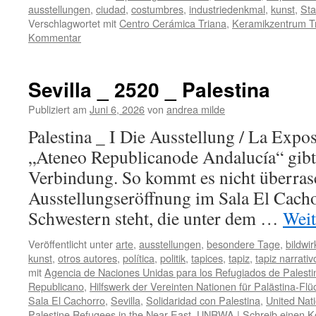
ausstellungen
,
ciudad
,
costumbres
,
industriedenkmal
,
kunst
,
Sta
Verschlagwortet mit
Centro Cerámica Triana
,
Keramikzentrum T
Kommentar
Sevilla _ 2520 _ Palestina
Publiziert am
Juni 6, 2026
von
andrea milde
Palestina _ I Die Ausstellung / La Ex
„Ateneo Republicanode Andalucía“ gibt 
Verbindung. So kommt es nicht überras
Ausstellungseröffnung im Sala El Cach
Schwestern steht, die unter dem …
Weit
Veröffentlicht unter
arte
,
ausstellungen
,
besondere Tage
,
bildwi
kunst
,
otros autores
,
política
,
politik
,
tapices
,
tapiz
,
tapiz narrativ
mit
Agencia de Naciones Unidas para los Refugiados de Palesti
Republicano
,
Hilfswerk der Vereinten Nationen für Palästina-Fl
Sala El Cachorro
,
Sevilla
,
Solidaridad con Palestina
,
United Nat
Palestine Refugees in the Near East
,
UNRWA
|
Schreib einen 