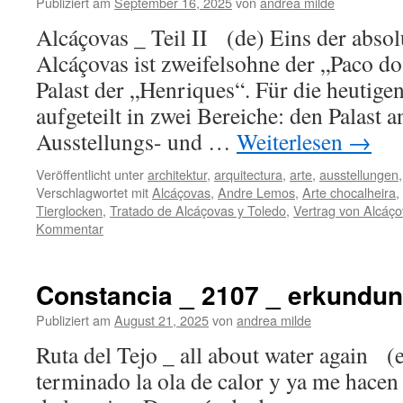
Publiziert am
September 16, 2025
von
andrea milde
Alcáçovas _ Teil II (de) Eins der absol
Alcáçovas ist zweifelsohne der „Paco do
Palast der „Henriques“. Für die heutigen
aufgeteilt in zwei Bereiche: den Palast an
Ausstellungs- und …
Weiterlesen
→
Veröffentlicht unter
architektur
,
arquitectura
,
arte
,
ausstellungen
Verschlagwortet mit
Alcáçovas
,
Andre Lemos
,
Arte chocalheira
,
Tierglocken
,
Tratado de Alcáçovas y Toledo
,
Vertrag von Alcáç
Kommentar
Constancia _ 2107 _ erkundu
Publiziert am
August 21, 2025
von
andrea milde
Ruta del Tejo _ all about water again (
terminado la ola de calor y ya me hacen