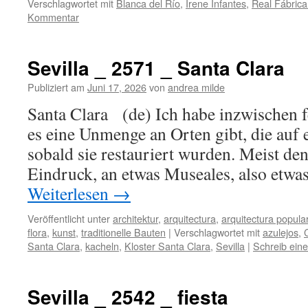
Verschlagwortet mit
Blanca del Río
,
Irene Infantes
,
Real Fábrica 
Kommentar
Sevilla _ 2571 _ Santa Clara
Publiziert am
Juni 17, 2026
von
andrea milde
Santa Clara (de) Ich habe inzwischen fe
es eine Unmenge an Orten gibt, die auf 
sobald sie restauriert wurden. Meist de
Eindruck, an etwas Museales, also etwa
Weiterlesen
→
Veröffentlicht unter
architektur
,
arquitectura
,
arquitectura popula
flora
,
kunst
,
traditionelle Bauten
|
Verschlagwortet mit
azulejos
,
Santa Clara
,
kacheln
,
Kloster Santa Clara
,
Sevilla
|
Schreib ein
Sevilla _ 2542 _ fiesta