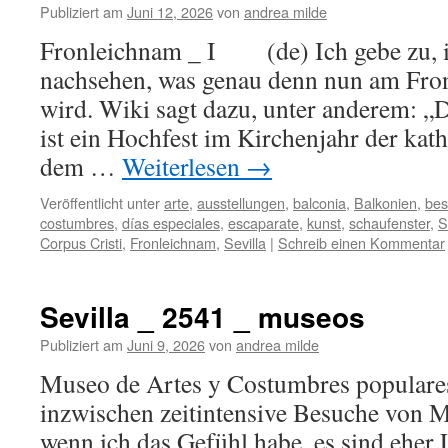
Publiziert am
Juni 12, 2026
von
andrea milde
Fronleichnam _ I (de) Ich gebe zu, i
nachsehen, was genau denn nun am Fron
wird. Wiki sagt dazu, unter anderem: „
ist ein Hochfest im Kirchenjahr der kat
dem …
Weiterlesen
→
Veröffentlicht unter
arte
,
ausstellungen
,
balconia
,
Balkonien
,
bes
costumbres
,
días especiales
,
escaparate
,
kunst
,
schaufenster
,
S
Corpus Cristi
,
Fronleichnam
,
Sevilla
|
Schreib einen Kommentar
Sevilla _ 2541 _ museos
Publiziert am
Juni 9, 2026
von
andrea milde
Museo de Artes y Costumbres populare
inzwischen zeitintensive Besuche von M
wenn ich das Gefühl habe, es sind eher