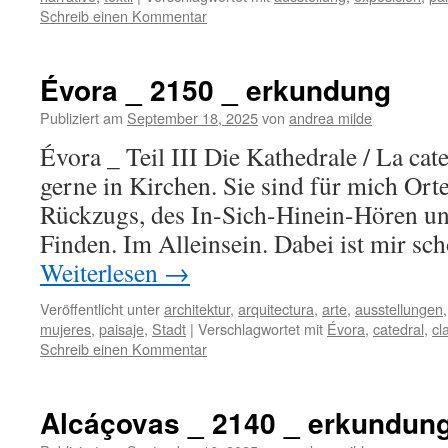
Schreib einen Kommentar
Évora _ 2150 _ erkundung
Publiziert am
September 18, 2025
von
andrea milde
Évora _ Teil III Die Kathedrale / La c
gerne in Kirchen. Sie sind für mich Orte
Rückzugs, des In-Sich-Hinein-Hören u
Finden. Im Alleinsein. Dabei ist mir s
Weiterlesen
→
Veröffentlicht unter
architektur
,
arquitectura
,
arte
,
ausstellungen
mujeres
,
paisaje
,
Stadt
|
Verschlagwortet mit
Évora
,
catedral
,
cl
Schreib einen Kommentar
Alcáçovas _ 2140 _ erkundun