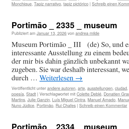
Monchique
,
Tapiz narrativo
,
tapiz pictórico
|
Schreib einen Kom
Portimão _ 2335 _ museum
Publiziert am
Januar 13, 2026
von
andrea milde
Museum Portimão _ III (de) So, und es
interessante Ausstellung zu einem bedeu
der mir bis dahin gänzlich unbekannt wa
zugeben. Sie war deshalb interessant, we
durch …
Weiterlesen
→
Veröffentlicht unter
andere autoren
,
arte
,
ausstellungen
,
ciudad
poesía
,
Stadt
|
Verschlagwortet mit
Colette Deblé
,
Donatien Gra
Martins
,
Julie Ganzin
,
Luís Miguel Cintra
,
Manuel Amado
,
Manue
Nuno Júdice
,
Portimão
,
Rui Chafes
|
Schreib einen Kommentar
Portimão _ 2334 _ museum