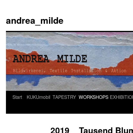
andrea_milde
Zum
Start
KUKUmobil
TAPESTRY
WORKSHOPS
EXHIBITI
Inhalt
springen
2019 _ Tausend Bl