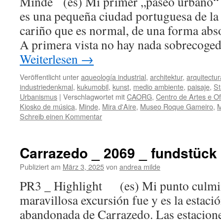
Minde (es) Mi primer „paseo urbano“
es una pequeña ciudad portuguesa de la
cariño que es normal, de una forma abs
A primera vista no hay nada sobrecoge
Weiterlesen
→
Veröffentlicht unter
aqueología industrial
,
architektur
,
arquitectur
industriedenkmal
,
kukumobil
,
kunst
,
medio ambiente
,
paisaje
,
St
Urbanismus
|
Verschlagwortet mit
CAORG
,
Centro de Artes e O
Kiosko de música
,
Minde
,
Mira d'Aire
,
Museo Roque Gameiro
,
M
Schreib einen Kommentar
Carrazedo _ 2069 _ fundstück
Publiziert am
März 3, 2025
von
andrea milde
PR3 _ Highlight (es) Mi punto culmin
maravillosa excursión fue y es la estació
abandonada de Carrazedo. Las estacione