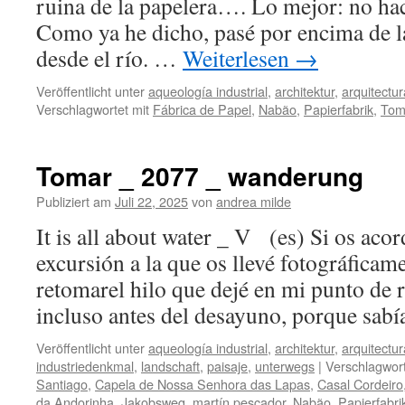
ruina de la papelera…. Lo mejor: no hace 
Como ya he dicho, pasé por encima de l
desde el río. …
Weiterlesen
→
Veröffentlicht unter
aqueología industrial
,
architektur
,
arquitectur
Verschlagwortet mit
Fábrica de Papel
,
Nabão
,
Papierfabrik
,
Tom
Tomar _ 2077 _ wanderung
Publiziert am
Juli 22, 2025
von
andrea milde
It is all about water _ V (es) Si os acor
excursión a la que os llevé fotográficam
retomarel hilo que dejé en mi punto de r
incluso antes del desayuno, porque sa
Veröffentlicht unter
aqueología industrial
,
architektur
,
arquitectur
industriedenkmal
,
landschaft
,
paisaje
,
unterwegs
|
Verschlagwort
Santiago
,
Capela de Nossa Senhora das Lapas
,
Casal Cordeiro
da Andorinha
,
Jakobsweg
,
martín pescador
,
Nabão
,
Papierfabri