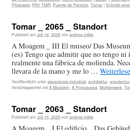
Pilgerweg
,
PR1 TMR
,
Puente de Peniche
,
Tomar
|
Schreib ein
Tomar _ 2065 _ Standort
Publiziert am
Juli 16, 2025
von
andrea milde
A Moagem _ III El museo/ Das Muse
(es) Tengo que admitir que no tengo ni
realmente una fábrica de molienda. Nece
llevara de la mano y me lo …
Weiterles
Veröffentlicht unter
aqueología industrial
,
architektur
,
arquitectur
Verschlagwortet mit
A Moagem
,
A Portuguesa
,
Mühlenwerk
,
To
Tomar _ 2063 _ Standort
Publiziert am
Juli 15, 2025
von
andrea milde
A Moagem _ I El edificio _ Das Gebä