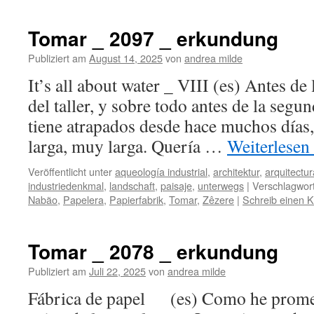
Tomar _ 2097 _ erkundung
Publiziert am
August 14, 2025
von
andrea milde
It’s all about water _ VIII (es) Antes de
del taller, y sobre todo antes de la segu
tiene atrapados desde hace muchos días,
larga, muy larga. Quería …
Weiterlesen
Veröffentlicht unter
aqueología industrial
,
architektur
,
arquitectur
industriedenkmal
,
landschaft
,
paisaje
,
unterwegs
|
Verschlagwort
Nabão
,
Papelera
,
Papierfabrik
,
Tomar
,
Zêzere
|
Schreib einen 
Tomar _ 2078 _ erkundung
Publiziert am
Juli 22, 2025
von
andrea milde
Fábrica de papel (es) Como he prometi