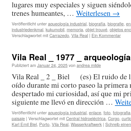
lugares muy especiales y siguen siéndo
trenes humeantes, …
Weiterlesen
→
Veröffentlicht unter
aqueología industrial
,
biografía
,
biografie
,
en
industriedenkmal
,
kukumobil
,
memoria
,
objet trouvé
,
objetos en
Verschlagwortet mit
Carrazedo
,
Vila Real
|
Ein Kommentar
Vila Real _ 1977 _ arqueología
Publiziert am
Januar 24, 2025
von
andrea milde
Vila Real _ 2 _ Biel (es) El ruido de l
oído durante mi corto paseo la primera
despertado mi curiosidad, así que mi pr
siguiente me llevó en dirección …
Weit
Veröffentlicht unter
aqueología industrial
,
enlace
,
foto
,
fotografia
paisaje
|
Verschlagwortet mit
Central hidroeléctrica
,
Corgo
,
curti
Karl Emil Biel
,
Porto
,
Vila Real
,
Wasserkraftwerk
|
Schreib eine