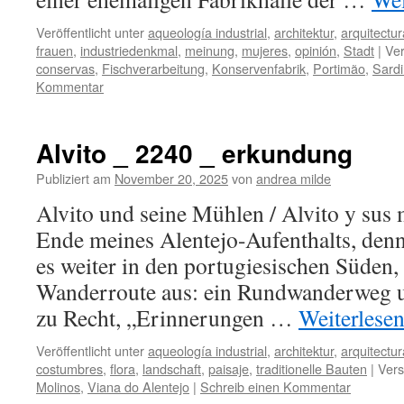
Veröffentlicht unter
aqueología industrial
,
architektur
,
arquitectur
frauen
,
industriedenkmal
,
meinung
,
mujeres
,
opinión
,
Stadt
|
Ver
conservas
,
Fischverarbeitung
,
Konservenfabrik
,
Portimão
,
Sardi
Kommentar
Alvito _ 2240 _ erkundung
Publiziert am
November 20, 2025
von
andrea milde
Alvito und seine Mühlen / Alvito y su
Ende meines Alentejo-Aufenthalts, den
es weiter in den portugiesischen Süden,
Wanderroute aus: ein Rundwanderweg u
zu Recht, „Erinnerungen …
Weiterlese
Veröffentlicht unter
aqueología industrial
,
architektur
,
arquitectur
costumbres
,
flora
,
landschaft
,
paisaje
,
traditionelle Bauten
|
Vers
Molinos
,
Viana do Alentejo
|
Schreib einen Kommentar