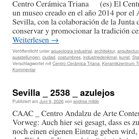
Centro Cerámica Triana (es) El Centr
un museo creado en el año 2014 por el
Sevilla, con la colaboración de la Junta
conservar y promocionar la tradición c
Weiterlesen
→
Veröffentlicht unter
aqueología industrial
,
architektur
,
arquitectur
ausstellungen
,
ciudad
,
costumbres
,
industriedenkmal
,
kunst
,
Sta
Verschlagwortet mit
Centro Cerámica Triana
,
Keramikzentrum T
Kommentar
Sevilla _ 2538 _ azulejos
Publiziert am
Juni 9, 2026
von
andrea milde
CAAC _ Centro Andalzu de Arte Cont
Vorweg: Auch hier sei gesagt, dass es 
noch einen eigenen Eintrag geben wird, 