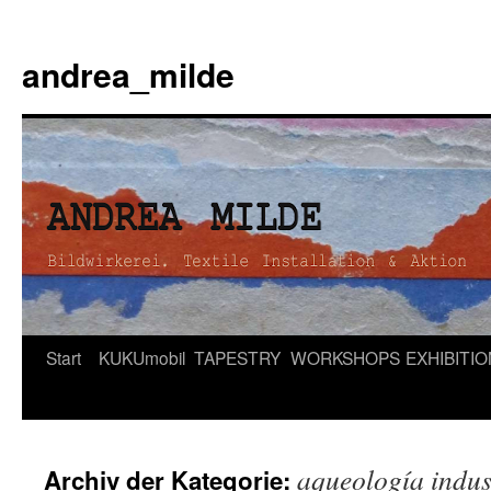
andrea_milde
Zum
Start
KUKUmobil
TAPESTRY
WORKSHOPS
EXHIBITI
Inhalt
springen
aqueología indus
Archiv der Kategorie: