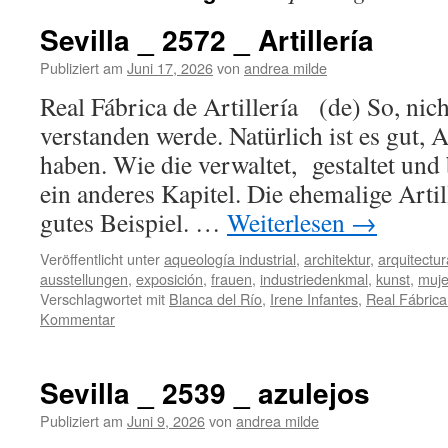
Sevilla _ 2572 _ Artillería
Publiziert am
Juni 17, 2026
von
andrea milde
Real Fábrica de Artillería (de) So, nicht
verstanden werde. Natürlich ist es gut,
haben. Wie die verwaltet, gestaltet und 
ein anderes Kapitel. Die ehemalige Artill
gutes Beispiel. …
Weiterlesen
→
Veröffentlicht unter
aqueología industrial
,
architektur
,
arquitectur
ausstellungen
,
exposición
,
frauen
,
industriedenkmal
,
kunst
,
muje
Verschlagwortet mit
Blanca del Río
,
Irene Infantes
,
Real Fábrica 
Kommentar
Sevilla _ 2539 _ azulejos
Publiziert am
Juni 9, 2026
von
andrea milde