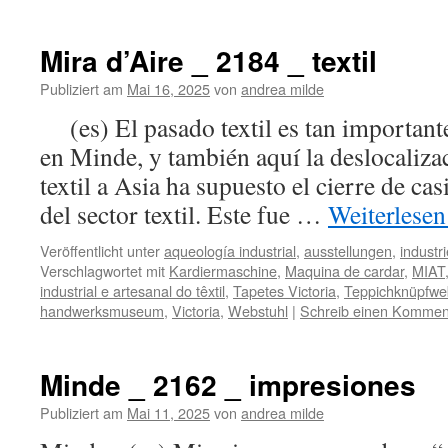
Mira d’Aire _ 2184 _ textil
Publiziert am
Mai 16, 2025
von
andrea milde
(es) El pasado textil es tan important
en Minde, y también aquí la deslocaliza
textil a Asia ha supuesto el cierre de ca
del sector textil. Este fue …
Weiterlese
Veröffentlicht unter
aqueología industrial
,
ausstellungen
,
industr
Verschlagwortet mit
Kardiermaschine
,
Maquina de cardar
,
MIAT
industrial e artesanal do têxtil
,
Tapetes Victoria
,
Teppichknüpfwe
handwerksmuseum
,
Victoria
,
Webstuhl
|
Schreib einen Kommen
Minde _ 2162 _ impresiones
Publiziert am
Mai 11, 2025
von
andrea milde