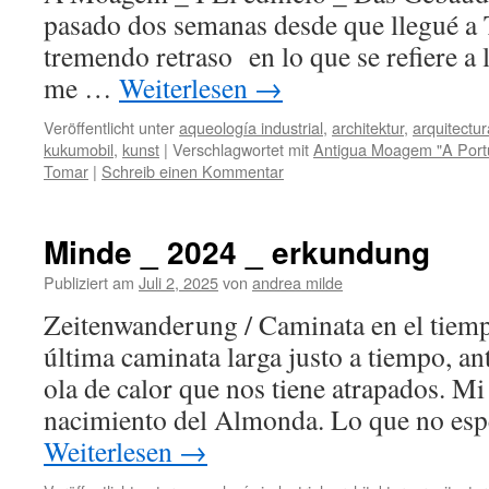
pasado dos semanas desde que llegué a
tremendo retraso en lo que se refiere a 
me …
Weiterlesen
→
Veröffentlicht unter
aqueología industrial
,
architektur
,
arquitectur
kukumobil
,
kunst
|
Verschlagwortet mit
Antigua Moagem "A Port
Tomar
|
Schreib einen Kommentar
Minde _ 2024 _ erkundung
Publiziert am
Juli 2, 2025
von
andrea milde
Zeitenwanderung / Caminata en el tie
última caminata larga justo a tiempo, an
ola de calor que nos tiene atrapados. Mi 
nacimiento del Almonda. Lo que no es
Weiterlesen
→