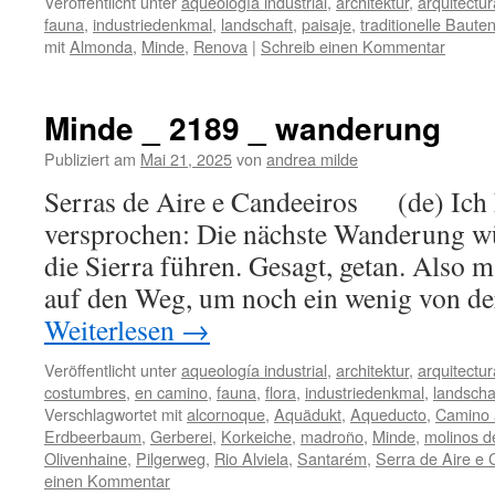
Veröffentlicht unter
aqueología industrial
,
architektur
,
arquitectur
fauna
,
industriedenkmal
,
landschaft
,
paisaje
,
traditionelle Baute
mit
Almonda
,
Minde
,
Renova
|
Schreib einen Kommentar
Minde _ 2189 _ wanderung
Publiziert am
Mai 21, 2025
von
andrea milde
Serras de Aire e Candeeiros (de) Ich h
versprochen: Die nächste Wanderung w
die Sierra führen. Gesagt, getan. Also 
auf den Weg, um noch ein wenig von d
Weiterlesen
→
Veröffentlicht unter
aqueología industrial
,
architektur
,
arquitectur
costumbres
,
en camino
,
fauna
,
flora
,
industriedenkmal
,
landscha
Verschlagwortet mit
alcornoque
,
Aquädukt
,
Aqueducto
,
Camino 
Erdbeerbaum
,
Gerberei
,
Korkeiche
,
madroño
,
Minde
,
molinos d
Olivenhaine
,
Pilgerweg
,
Rio Alviela
,
Santarém
,
Serra de Aire e 
einen Kommentar