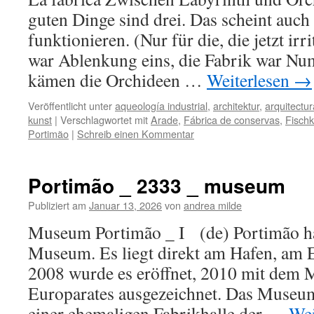
guten Dinge sind drei. Das scheint auc
funktionieren. (Nur für die, die jetzt irr
war Ablenkung eins, die Fabrik war Nu
kämen die Orchideen …
Weiterlesen
→
Veröffentlicht unter
aqueología industrial
,
architektur
,
arquitectur
kunst
|
Verschlagwortet mit
Arade
,
Fábrica de conservas
,
Fischk
Portimão
|
Schreib einen Kommentar
Portimão _ 2333 _ museum
Publiziert am
Januar 13, 2026
von
andrea milde
Museum Portimão _ I (de) Portimão ha
Museum. Es liegt direkt am Hafen, am 
2008 wurde es eröffnet, 2010 mit dem 
Europarates ausgezeichnet. Das Museum
einer ehemaligen Fabrikhalle der …
Wei