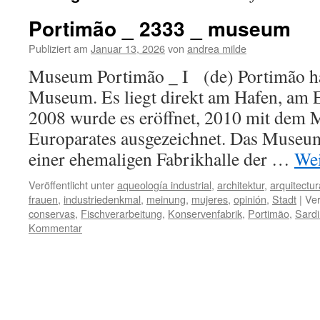
Portimão _ 2333 _ museum
Publiziert am
Januar 13, 2026
von
andrea milde
Museum Portimão _ I (de) Portimão ha
Museum. Es liegt direkt am Hafen, am 
2008 wurde es eröffnet, 2010 mit dem 
Europarates ausgezeichnet. Das Museum
einer ehemaligen Fabrikhalle der …
Wei
Veröffentlicht unter
aqueología industrial
,
architektur
,
arquitectur
frauen
,
industriedenkmal
,
meinung
,
mujeres
,
opinión
,
Stadt
|
Ver
conservas
,
Fischverarbeitung
,
Konservenfabrik
,
Portimão
,
Sardi
Kommentar