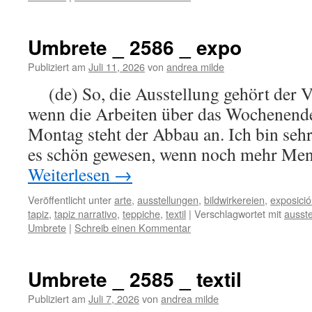
Umbrete _ 2586 _ expo
Publiziert am
Juli 11, 2026
von
andrea milde
(de) So, die Ausstellung gehört der V
wenn die Arbeiten über das Wochenende
Montag steht der Abbau an. Ich bin seh
es schön gewesen, wenn noch mehr Men
Weiterlesen
→
Veröffentlicht unter
arte
,
ausstellungen
,
bildwirkereien
,
exposici
tapiz
,
tapiz narrativo
,
teppiche
,
textil
|
Verschlagwortet mit
ausste
Umbrete
|
Schreib einen Kommentar
Umbrete _ 2585 _ textil
Publiziert am
Juli 7, 2026
von
andrea milde