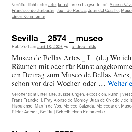
Veröffentlicht unter
arte
,
kunst
|
Verschlagwortet mit
Alonso Váz
Francisco de Zurbarán
,
Juan de Roelas
,
Juan del Castillo
,
Museo
einen Kommentar
Sevilla _ 2574 _ museo
Publiziert am
Juni 18, 2026
von
andrea milde
Museo de Bellas Artes _ I (de) Wo ich
Räumen mit oder für Kunst angekommen 
ein Beitrag zum Museo de Bellas Artes,
schon vor drei Wochen oder …
Weiterl
Veröffentlicht unter
arte
,
ausstellungen
,
exposición
,
kunst
|
Versc
Frans Franckel I
,
Fray Alonso de Monroy
,
Juan de Oviedo y de 
Hispalense
,
Martín de Vos
,
Merced Calzada
,
Mercedarier
,
Museo
Pieter Aersen
,
Sevilla
|
Schreib einen Kommentar