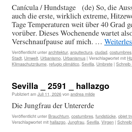
Canícula / Hundstage (de) So, die Auss
auch die erste, wirklich extreme, Hitzew
Tage Temperaturen weit über 40 Grad geb
vorüber. Dieses Wochenende wartet also
Verschnaufpause auf mich. …
Weiterle
Veröffentlicht unter
architektur
,
arquitectura
,
ciudad
,
costumbres
Stadt
,
Umwelt
,
Urbanismo
,
Urbanismus
|
Verschlagwortet mit
Hi
Klimaschutzräume
,
refugio climático
,
Sevilla
,
Umbrete
|
Schreib
Sevilla _ 2591 _ hallazgo
Publiziert am
Juli 11, 2026
von
andrea milde
Die Jungfrau der Untererde
Veröffentlicht unter
Brauchtum
,
costumbres
,
fundstücke
,
objet t
Verschlagwortet mit
hallazgo
,
Jungfrau
,
Sevilla
,
Virgen
|
Schrei