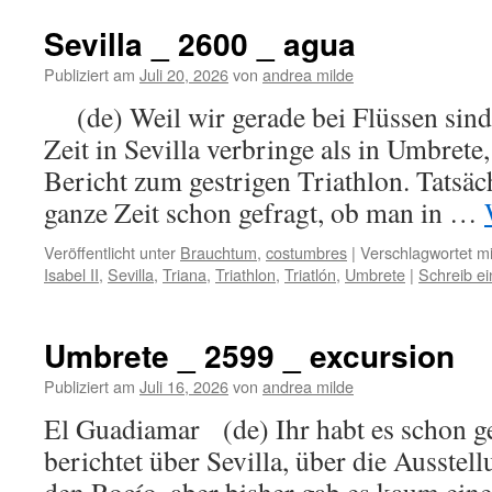
Sevilla _ 2600 _ agua
Publiziert am
Juli 20, 2026
von
andrea milde
(de) Weil wir gerade bei Flüssen sind
Zeit in Sevilla verbringe als in Umbrete,
Bericht zum gestrigen Triathlon. Tatsäch
ganze Zeit schon gefragt, ob man in …
Veröffentlicht unter
Brauchtum
,
costumbres
|
Verschlagwortet mi
Isabel II
,
Sevilla
,
Triana
,
Triathlon
,
Triatlón
,
Umbrete
|
Schreib e
Umbrete _ 2599 _ excursion
Publiziert am
Juli 16, 2026
von
andrea milde
El Guadiamar (de) Ihr habt es schon ge
berichtet über Sevilla, über die Ausstel