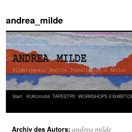
andrea_milde
Zum
Start
KUKUmobil
TAPESTRY
WORKSHOPS
EXHIBITI
Inhalt
springen
andrea milde
Archiv des Autors: