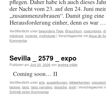
pflegen. Daher habe ich auch dieses Jahr
der Nacht vom 23. auf den 24. Juni mei
„zusammenzubrauen“. Damit ging eine 
Herausforderung einher, denn es war 
Veröffentlicht unter
besondere Tage
,
Brauchtum
,
costumbres
,
d
mitología
,
mujeres
,
mythologie
|
Verschlagwortet mit
Agua de S
Kommentar
Sevilla _ 2579 _ expo
Publiziert am
Juni 20, 2026
von
andrea milde
Coming soon… II
Veröffentlicht unter
arte
,
ausstellungen
,
bildwirkereien
,
exposici
tapices
,
tapiz
,
tapiz narrativo
,
teppiche
,
textil
|
Verschlagwortet m
Schreib einen Kommentar