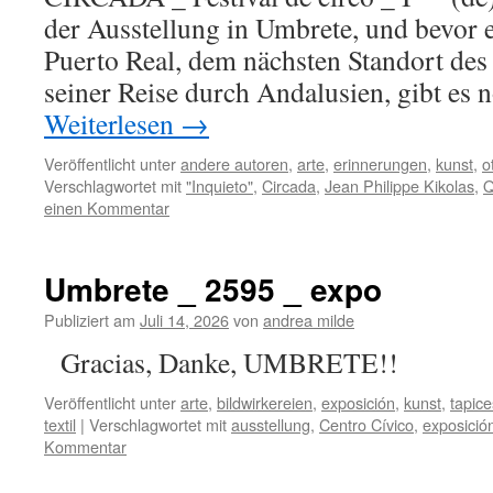
der Ausstellung in Umbrete, und bevor 
Puerto Real, dem nächsten Standort d
seiner Reise durch Andalusien, gibt es 
Weiterlesen
→
Veröffentlicht unter
andere autoren
,
arte
,
erinnerungen
,
kunst
,
o
Verschlagwortet mit
"Inquieto"
,
Circada
,
Jean Philippe Kikolas
,
Q
einen Kommentar
Umbrete _ 2595 _ expo
Publiziert am
Juli 14, 2026
von
andrea milde
Gracias, Danke, U
Veröffentlicht unter
arte
,
bildwirkereien
,
exposición
,
kunst
,
tapice
textil
|
Verschlagwortet mit
ausstellung
,
Centro Cívico
,
exposició
Kommentar