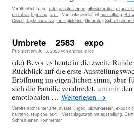
Veröffentlicht unter
arte
,
ausstellungen
,
bildwirkereien
,
exposici
narrativo
,
teppiche
,
textil
|
Verschlagwortet mit
ausstellung
,
Bildw
Cívico
,
Tapiz narrativo
,
tapiz pictórico
,
Umbrete
|
Schreib einen
Umbrete _ 2583 _ expo
Publiziert am
Juli 6, 2026
von
andrea milde
(de) Bevor es heute in die zweite Runde g
Rückblick auf die erste Ausstellungswo
Eröffnung im eigentlichen sinne, aber f
sich die Familie verabredet, um mir de
emotionalen …
Weiterlesen
→
Veröffentlicht unter
arte
,
ausstellungen
,
bildwirkereien
,
exposici
narrativo
,
teppiche
,
textil
|
Verschlagwortet mit
ausstellung
,
Cent
Schreib einen Kommentar