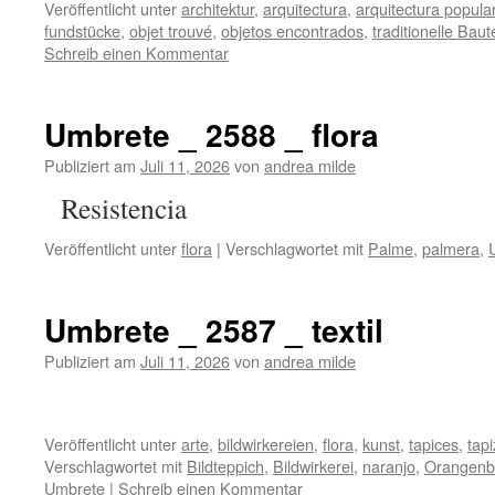
Veröffentlicht unter
architektur
,
arquitectura
,
arquitectura popula
fundstücke
,
objet trouvé
,
objetos encontrados
,
traditionelle Baut
Schreib einen Kommentar
Umbrete _ 2588 _ flora
Publiziert am
Juli 11, 2026
von
andrea milde
Resistencia
Veröffentlicht unter
flora
|
Verschlagwortet mit
Palme
,
palmera
,
Umbrete _ 2587 _ textil
Publiziert am
Juli 11, 2026
von
andrea milde
Veröffentlicht unter
arte
,
bildwirkereien
,
flora
,
kunst
,
tapices
,
tapi
Verschlagwortet mit
Bildteppich
,
Bildwirkerei
,
naranjo
,
Orangen
Umbrete
|
Schreib einen Kommentar