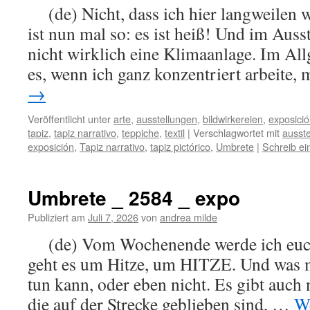
(de) Nicht, dass ich hier langweilen
ist nun mal so: es ist heiß! Und im Auss
nicht wirklich eine Klimaanlage. Im All
es, wenn ich ganz konzentriert arbeite,
→
Veröffentlicht unter
arte
,
ausstellungen
,
bildwirkereien
,
exposici
tapiz
,
tapiz narrativo
,
teppiche
,
textil
|
Verschlagwortet mit
ausste
exposición
,
Tapiz narrativo
,
tapiz pictórico
,
Umbrete
|
Schreib e
Umbrete _ 2584 _ expo
Publiziert am
Juli 7, 2026
von
andrea milde
(de) Vom Wochenende werde ich euch 
geht es um Hitze, um HITZE. Und was 
tun kann, oder eben nicht. Es gibt auch 
die auf der Strecke geblieben sind, …
We