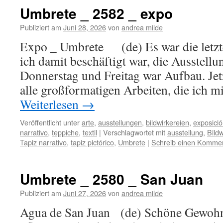
Umbrete _ 2582 _ expo
Publiziert am
Juni 28, 2026
von
andrea milde
Expo _ Umbrete (de) Es war die letzten
ich damit beschäftigt war, die Ausstellu
Donnerstag und Freitag war Aufbau. Jetzt
alle großformatigen Arbeiten, die ich m
Weiterlesen
→
Veröffentlicht unter
arte
,
ausstellungen
,
bildwirkereien
,
exposici
narrativo
,
teppiche
,
textil
|
Verschlagwortet mit
ausstellung
,
Bildw
Tapiz narrativo
,
tapiz pictórico
,
Umbrete
|
Schreib einen Komme
Umbrete _ 2580 _ San Juan
Publiziert am
Juni 27, 2026
von
andrea milde
Agua de San Juan (de) Schöne Gewohn