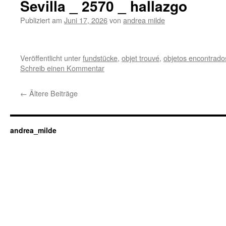
Sevilla _ 2570 _ hallazgo
Publiziert am
Juni 17, 2026
von
andrea milde
Veröffentlicht unter
fundstücke
,
objet trouvé
,
objetos encontrado
Schreib einen Kommentar
←
Ältere Beiträge
andrea_milde