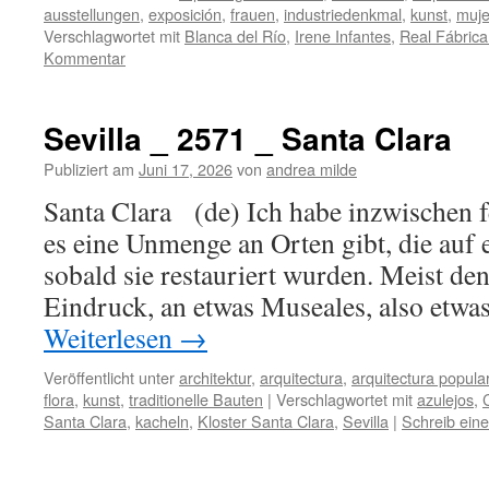
ausstellungen
,
exposición
,
frauen
,
industriedenkmal
,
kunst
,
muje
Verschlagwortet mit
Blanca del Río
,
Irene Infantes
,
Real Fábrica 
Kommentar
Sevilla _ 2571 _ Santa Clara
Publiziert am
Juni 17, 2026
von
andrea milde
Santa Clara (de) Ich habe inzwischen fe
es eine Unmenge an Orten gibt, die auf 
sobald sie restauriert wurden. Meist de
Eindruck, an etwas Museales, also etwa
Weiterlesen
→
Veröffentlicht unter
architektur
,
arquitectura
,
arquitectura popula
flora
,
kunst
,
traditionelle Bauten
|
Verschlagwortet mit
azulejos
,
Santa Clara
,
kacheln
,
Kloster Santa Clara
,
Sevilla
|
Schreib ein