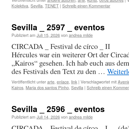
Kolektiva
,
Sevilla
,
TENET
|
Schreib einen Kommentar
Sevilla _ 2597 _ eventos
Publiziert am
Juli 15, 2026
von
andrea milde
CIRCADA _ Festival de círco _ II (
Hércules war ein weiterer Ort der Circa
„Kairos“ gesehen. Ich hab euch aus dem
des Festivals den Text zu den …
Weiter
Veröffentlicht unter
arte
,
enlace
,
link
|
Verschlagwortet mit
Aveni
Kairos
,
Maria dos santos Pinho
,
Sevilla
|
Schreib einen Kommen
Sevilla _ 2596 _ eventos
Publiziert am
Juli 14, 2026
von
andrea milde
CIRCADA _ Festival de círco _ I (de