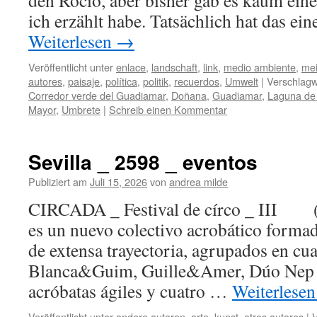
den Rocío, aber bisher gab es kaum ein
ich erzählt habe. Tatsächlich hat das ei
Weiterlesen
→
Veröffentlicht unter
enlace
,
landschaft
,
link
,
medio ambiente
,
me
autores
,
paisaje
,
política
,
politik
,
recuerdos
,
Umwelt
|
Verschlagw
Corredor verde del Guadiamar
,
Doñana
,
Guadiamar
,
Laguna de 
Mayor
,
Umbrete
|
Schreib einen Kommentar
Sevilla _ 2598 _ eventos
Publiziert am
Juli 15, 2026
von
andrea milde
CIRCADA _ Festival de círco _ III (
es un nuevo colectivo acrobático forma
de extensa trayectoria, agrupados en cu
Blanca&Guim, Guille&Amer, Dúo Nep 
acróbatas ágiles y cuatro …
Weiterlese
Veröffentlicht unter
andere autoren
,
arte
,
kunst
,
otros autores
|
V