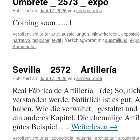
Umbrete _ 2573 _ expo
Publiziert am
Juni 17, 2026
von
andrea milde
Coming soon….. I
Veröffentlicht unter
arte
,
ausstellungen
,
bildwirkereien
,
exposici
narrativo
,
teppiche
,
textil
|
Verschlagwortet mit
ausstellung
,
expo
Kommentar
Sevilla _ 2572 _ Artillería
Publiziert am
Juni 17, 2026
von
andrea milde
Real Fábrica de Artillería (de) So, nicht
verstanden werde. Natürlich ist es gut,
haben. Wie die verwaltet, gestaltet und 
ein anderes Kapitel. Die ehemalige Artill
gutes Beispiel. …
Weiterlesen
→
Veröffentlicht unter
aqueología industrial
,
architektur
,
arquitectur