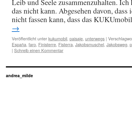
Leib und Seele zusammenzuhalten. Ich 
das nicht kann. Abgesehen davon, dass 
nicht fassen kann, dass das KUKUmobil
→
Veröffentlicht unter
kukumobil
,
paisaje
,
unterwegs
|
Verschlagwor
España
,
faro
,
Finisterre
,
Fisterra
,
Jakobsmuschel
,
Jakobsweg
,
p
|
Schreib einen Kommentar
andrea_milde