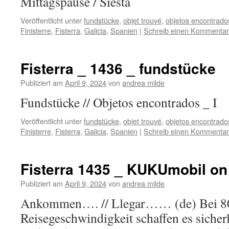
Mittagspause / Siesta
Veröffentlicht unter
fundstücke
,
objet trouvé
,
objetos encontrado
Finisterre
,
Fisterra
,
Galicia
,
Spanien
|
Schreib einen Kommentar
Fisterra _ 1436 _ fundstücke
Publiziert am
April 9, 2024
von
andrea milde
Fundstücke // Objetos encontr
Veröffentlicht unter
fundstücke
,
objet trouvé
,
objetos encontrado
Finisterre
,
Fisterra
,
Galicia
,
Spanien
|
Schreib einen Kommentar
Fisterra 1435 _ KUKUmobil on
Publiziert am
April 9, 2024
von
andrea milde
Ankommen…. // Llegar…… (de) Bei 8
Reisegeschwindigkeit schaffen es sicherl