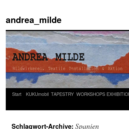
andrea_milde
Zum
Start
KUKUmobil
TAPESTRY
WORKSHOPS
EXHIBITI
Inhalt
springen
Spanien
Schlagwort-Archive: