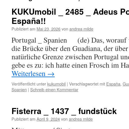
KUKUmobil _ 2485 _ Adeus Po
España!!
Publiziert am
Mai 23, 2026
von
andrea milde
Portugal _ Spanien (de) Das, worauf wi
die Brücke über den Guadiana, der über 
natürliche Grenze zwischen Portugal und
gebe es zu: ich hatte einen Frosch im H
Weiterlesen
→
Veröffentlicht unter
kukumobil
|
Verschlagwortet mit
España
,
Gu
Spanien
|
Schreib einen Kommentar
Fisterra _ 1437 _ fundstück
Publiziert am
April 9, 2024
von
andrea milde