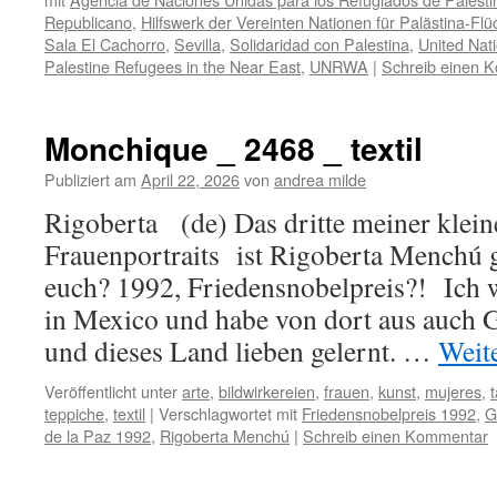
Republicano
,
Hilfswerk der Vereinten Nationen für Palästina-Fl
Sala El Cachorro
,
Sevilla
,
Solidaridad con Palestina
,
United Nat
Palestine Refugees in the Near East
,
UNRWA
|
Schreib einen 
Monchique _ 2468 _ textil
Publiziert am
April 22, 2026
von
andrea milde
Rigoberta (de) Das dritte meiner klein
Frauenportraits ist Rigoberta Menchú g
euch? 1992, Friedensnobelpreis?! Ich
in Mexico und habe von dort aus auch G
und dieses Land lieben gelernt. …
Weit
Veröffentlicht unter
arte
,
bildwirkereien
,
frauen
,
kunst
,
mujeres
,
teppiche
,
textil
|
Verschlagwortet mit
Friedensnobelpreis 1992
,
G
de la Paz 1992
,
Rigoberta Menchú
|
Schreib einen Kommentar