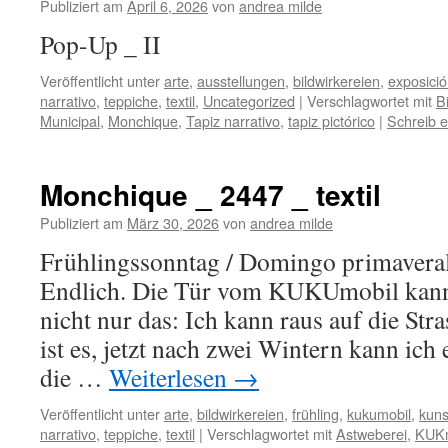
Publiziert am
April 6, 2026
von
andrea milde
Pop-Up _
Veröffentlicht unter
arte
,
ausstellungen
,
bildwirkereien
,
exposici
narrativo
,
teppiche
,
textil
,
Uncategorized
|
Verschlagwortet mit
B
Municipal
,
Monchique
,
Tapiz narrativo
,
tapiz pictórico
|
Schreib 
Monchique _ 2447 _ textil
Publiziert am
März 30, 2026
von
andrea milde
Frühlingssonntag / Domingo primavera
Endlich. Die Tür vom KUKUmobil kann 
nicht nur das: Ich kann raus auf die Str
ist es, jetzt nach zwei Wintern kann ich 
die …
Weiterlesen
→
Veröffentlicht unter
arte
,
bildwirkereien
,
frühling
,
kukumobil
,
kuns
narrativo
,
teppiche
,
textil
|
Verschlagwortet mit
Astweberei
,
KUKm