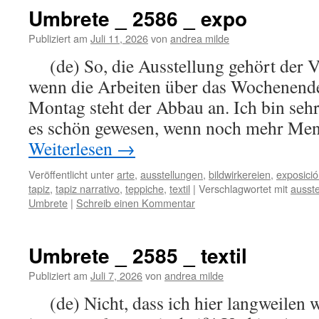
Umbrete _ 2586 _ expo
Publiziert am
Juli 11, 2026
von
andrea milde
(de) So, die Ausstellung gehört der V
wenn die Arbeiten über das Wochenende
Montag steht der Abbau an. Ich bin seh
es schön gewesen, wenn noch mehr Men
Weiterlesen
→
Veröffentlicht unter
arte
,
ausstellungen
,
bildwirkereien
,
exposici
tapiz
,
tapiz narrativo
,
teppiche
,
textil
|
Verschlagwortet mit
ausste
Umbrete
|
Schreib einen Kommentar
Umbrete _ 2585 _ textil
Publiziert am
Juli 7, 2026
von
andrea milde
(de) Nicht, dass ich hier langweilen