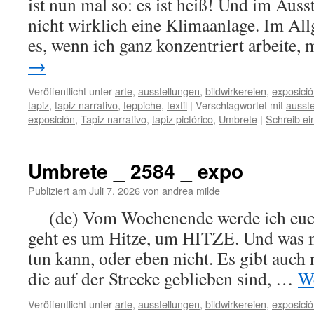
ist nun mal so: es ist heiß! Und im Auss
nicht wirklich eine Klimaanlage. Im All
es, wenn ich ganz konzentriert arbeite,
→
Veröffentlicht unter
arte
,
ausstellungen
,
bildwirkereien
,
exposici
tapiz
,
tapiz narrativo
,
teppiche
,
textil
|
Verschlagwortet mit
ausste
exposición
,
Tapiz narrativo
,
tapiz pictórico
,
Umbrete
|
Schreib e
Umbrete _ 2584 _ expo
Publiziert am
Juli 7, 2026
von
andrea milde
(de) Vom Wochenende werde ich euch 
geht es um Hitze, um HITZE. Und was 
tun kann, oder eben nicht. Es gibt auch 
die auf der Strecke geblieben sind, …
We
Veröffentlicht unter
arte
,
ausstellungen
,
bildwirkereien
,
exposici