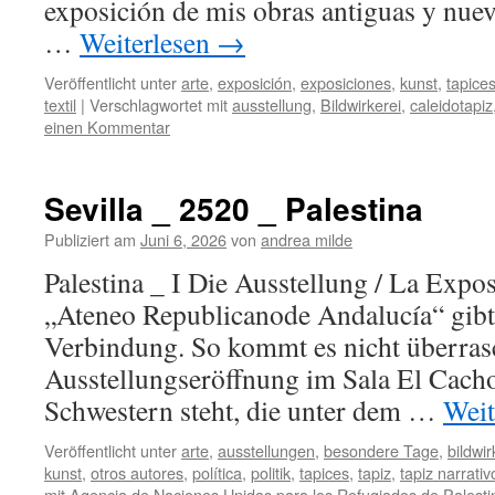
exposición de mis obras antiguas y
…
Weiterlesen
→
Veröffentlicht unter
arte
,
exposición
,
exposiciones
,
kunst
,
tapice
textil
|
Verschlagwortet mit
ausstellung
,
Bildwirkerei
,
caleidotapiz
einen Kommentar
Sevilla _ 2520 _ Palestina
Publiziert am
Juni 6, 2026
von
andrea milde
Palestina _ I Die Ausstellung / La Ex
„Ateneo Republicanode Andalucía“ gibt 
Verbindung. So kommt es nicht überras
Ausstellungseröffnung im Sala El Cach
Schwestern steht, die unter dem …
Weit
Veröffentlicht unter
arte
,
ausstellungen
,
besondere Tage
,
bildwi
kunst
,
otros autores
,
política
,
politik
,
tapices
,
tapiz
,
tapiz narrativ
mit
Agencia de Naciones Unidas para los Refugiados de Palesti