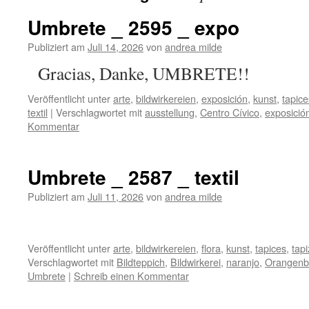
Umbrete _ 2595 _ expo
Publiziert am
Juli 14, 2026
von
andrea milde
Gracias, Danke, U
Veröffentlicht unter
arte
,
bildwirkereien
,
exposición
,
kunst
,
tapice
textil
|
Verschlagwortet mit
ausstellung
,
Centro Cívico
,
exposició
Kommentar
Umbrete _ 2587 _ textil
Publiziert am
Juli 11, 2026
von
andrea milde
Veröffentlicht unter
arte
,
bildwirkereien
,
flora
,
kunst
,
tapices
,
tapi
Verschlagwortet mit
Bildteppich
,
Bildwirkerei
,
naranjo
,
Orangen
Umbrete
|
Schreib einen Kommentar