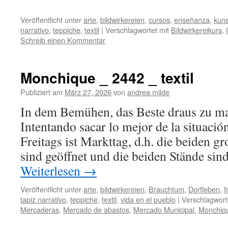
Veröffentlicht unter
arte
,
bildwirkereien
,
cursos
,
enseñanza
,
kuns
narrativo
,
teppiche
,
textil
|
Verschlagwortet mit
Bildwirkereikurs
,
Schreib einen Kommentar
Monchique _ 2442 _ textil
Publiziert am
März 27, 2026
von
andrea milde
In dem Bemühen, das Beste draus zu ma
Intentando sacar lo mejor de la sit
Freitags ist Markttag, d.h. die beiden 
sind geöffnet und die beiden Stände sin
Weiterlesen
→
Veröffentlicht unter
arte
,
bildwirkereien
,
Brauchtum
,
Dorfleben
,
f
tapiz narrativo
,
teppiche
,
textil
,
vida en el pueblo
|
Verschlagwort
Mercaderas
,
Mercado de abastos
,
Mercado Municipal
,
Monchiq