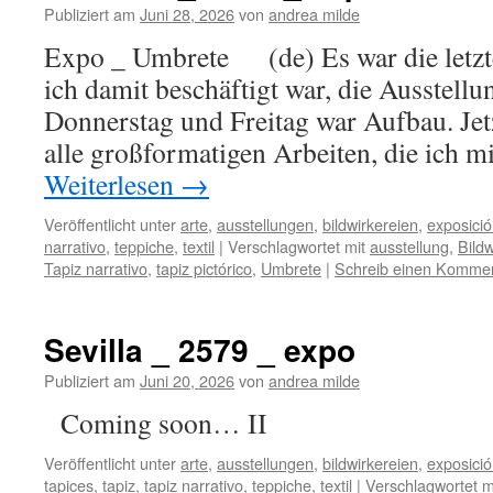
Publiziert am
Juni 28, 2026
von
andrea milde
Expo _ Umbrete (de) Es war die letzten
ich damit beschäftigt war, die Ausstellu
Donnerstag und Freitag war Aufbau. Jetzt
alle großformatigen Arbeiten, die ich m
Weiterlesen
→
Veröffentlicht unter
arte
,
ausstellungen
,
bildwirkereien
,
exposici
narrativo
,
teppiche
,
textil
|
Verschlagwortet mit
ausstellung
,
Bildw
Tapiz narrativo
,
tapiz pictórico
,
Umbrete
|
Schreib einen Komme
Sevilla _ 2579 _ expo
Publiziert am
Juni 20, 2026
von
andrea milde
Coming soon… II
Veröffentlicht unter
arte
,
ausstellungen
,
bildwirkereien
,
exposici
tapices
,
tapiz
,
tapiz narrativo
,
teppiche
,
textil
|
Verschlagwortet m