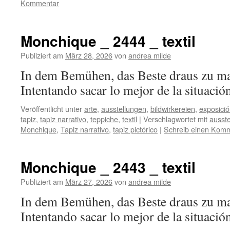
Kommentar
Monchique _ 2444 _ textil
Publiziert am
März 28, 2026
von
andrea milde
In dem Bemühen, das Beste draus zu m
Intentando sacar lo mejor de la
Veröffentlicht unter
arte
,
ausstellungen
,
bildwirkereien
,
exposici
tapiz
,
tapiz narrativo
,
teppiche
,
textil
|
Verschlagwortet mit
ausste
Monchique
,
Tapiz narrativo
,
tapiz pictórico
|
Schreib einen Kom
Monchique _ 2443 _ textil
Publiziert am
März 27, 2026
von
andrea milde
In dem Bemühen, das Beste draus zu ma
Intentando sacar lo mejor de l