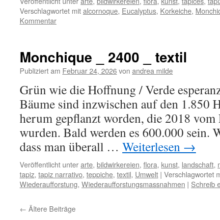
Veröffentlicht unter
arte
,
bildwirkereien
,
flora
,
kunst
,
tapices
,
tapi
Verschlagwortet mit
alcornoque
,
Eucalyptus
,
Korkeiche
,
Monchi
Kommentar
Monchique _ 2400 _ textil
Publiziert am
Februar 24, 2026
von
andrea milde
Grün wie die Hoffnung / Verde espera
Bäume sind inzwischen auf den 1.850
herum gepflanzt worden, die 2018 vom
wurden. Bald werden es 600.000 sein. 
dass man überall …
Weiterlesen
→
Veröffentlicht unter
arte
,
bildwirkereien
,
flora
,
kunst
,
landschaft
,
tapiz
,
tapiz narrativo
,
teppiche
,
textil
,
Umwelt
|
Verschlagwortet m
Wiederaufforstung
,
Wiederaufforstungsmassnahmen
|
Schreib 
←
Ältere Beiträge