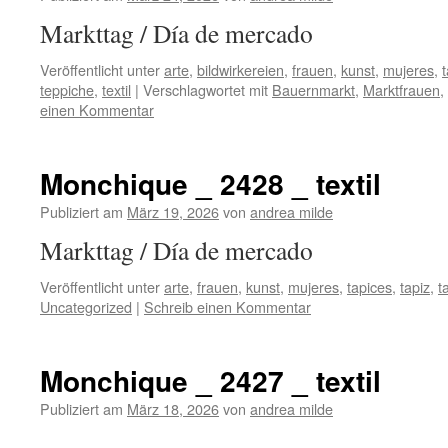
Markttag / Día de merca
Veröffentlicht unter
arte
,
bildwirkereien
,
frauen
,
kunst
,
mujeres
,
teppiche
,
textil
|
Verschlagwortet mit
Bauernmarkt
,
Marktfrauen
,
einen Kommentar
Monchique _ 2428 _ textil
Publiziert am
März 19, 2026
von
andrea milde
Markttag / Día de mer
Veröffentlicht unter
arte
,
frauen
,
kunst
,
mujeres
,
tapices
,
tapiz
,
t
Uncategorized
|
Schreib einen Kommentar
Monchique _ 2427 _ textil
Publiziert am
März 18, 2026
von
andrea milde