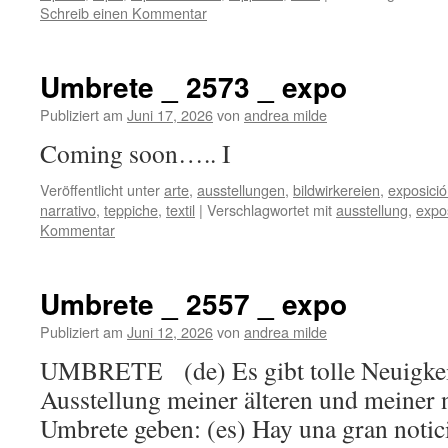
Schreib einen Kommentar
Umbrete _ 2573 _ expo
Publiziert am
Juni 17, 2026
von
andrea milde
Coming soon….. I
Veröffentlicht unter
arte
,
ausstellungen
,
bildwirkereien
,
exposici
narrativo
,
teppiche
,
textil
|
Verschlagwortet mit
ausstellung
,
expo
Kommentar
Umbrete _ 2557 _ expo
Publiziert am
Juni 12, 2026
von
andrea milde
UMBRETE (de) Es gibt tolle Neuigkeit
Ausstellung meiner älteren und meiner 
Umbrete geben: (es) Hay una gran notic