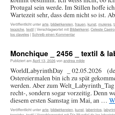
Protugal sein werde. Im Stillen hoffe ic
Wartezeit sehr, dass dem nicht so ist. 
Veröffentlicht unter
arte
,
bildwirkereien
,
frauen
,
kunst
,
mujeres
,
teppiche
,
textil
|
Verschlagwortet mit
Bildwirkerei
,
Celeste Caeiro
los claveles
|
Schreib einen Kommentar
Monchique _ 2456 _ textil & la
Publiziert am
April 13, 2026
von
andrea milde
WorldLabyrinthDay _ 02.05.2026 (de)
Ostereiermalen bin ich zu spät gekomm
werden. Aber zum Welt_Labyrinth_Tag 
recht-, sondern sogar vorzeitig. Denn w
diesem ersten Samstag im Mai, an …
We
Veröffentlicht unter
arte
,
bildwirkereien
,
kunst
,
laberintos
,
labyrin
teppiche
,
textil
|
Verschlagwortet mit
Día Mundial de los laberint