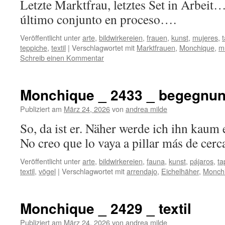
Letzte Marktfrau, letztes Set in Arbeit
último conjunto en proces
Veröffentlicht unter
arte
,
bildwirkereien
,
frauen
,
kunst
,
mujeres
,
t
teppiche
,
textil
|
Verschlagwortet mit
Marktfrauen
,
Monchique
,
m
Schreib einen Kommentar
Monchique _ 2433 _ begegnu
Publiziert am
März 24, 2026
von
andrea milde
So, da ist er. Näher werde ich ihn kaum 
No creo que lo vaya a pillar m
Veröffentlicht unter
arte
,
bildwirkereien
,
fauna
,
kunst
,
pájaros
,
ta
textil
,
vögel
|
Verschlagwortet mit
arrendajo
,
Eichelhäher
,
Monch
Monchique _ 2429 _ textil
Publiziert am
März 24, 2026
von
andrea milde