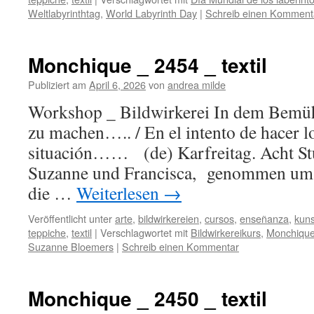
Weltlabyrinthtag
,
World Labyrinth Day
|
Schreib einen Komment
Monchique _ 2454 _ textil
Publiziert am
April 6, 2026
von
andrea milde
Workshop _ Bildwirkerei In dem Bemüh
zu machen….. / En el intento de hacer l
situación…… (de) Karfreitag. Acht St
Suzanne und Francisca, genommen um 
die …
Weiterlesen
→
Veröffentlicht unter
arte
,
bildwirkereien
,
cursos
,
enseñanza
,
kuns
teppiche
,
textil
|
Verschlagwortet mit
Bildwirkereikurs
,
Monchiqu
Suzanne Bloemers
|
Schreib einen Kommentar
Monchique _ 2450 _ textil