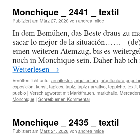
Monchique _ 2441 _ textil
Publiziert am
März 27, 2026
von
andrea milde
In dem Bemühen, das Beste draus zu ma
sacar lo mejor de la situación…… (de)
einen weiteren Atemzug, bis es weiterge
noch in Monchique sein. Daher hab ich 
Weiterlesen
→
Veröffentlicht unter
architektur
,
arquitectura
,
arquitectura popula
exposición
,
kunst
,
tapices
,
tapiz
,
tapiz narrativo
,
teppiche
,
textil
,
pueblo
|
Verschlagwortet mit
Marktfrauen
,
markthalle
,
Mercader
Monchique
|
Schreib einen Kommentar
Monchique _ 2435 _ textil
Publiziert am
März 24, 2026
von
andrea milde