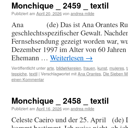
Monchique _ 2459 _ textil
Publiziert am
April 20, 2026
von
andrea milde
Ana (de) Das ist Ana Orantes Ruiz
geschlechtsspezifischer Gewalt. Nachde
Fernsehsendung gezeigt worden war, wu
Dezember 1997 im Alter von 60 Jahren
Ehemann …
Weiterlesen
→
Veröffentlicht unter
arte
,
bildwirkereien
,
frauen
,
kunst
,
mujeres
,
teppiche
,
textil
|
Verschlagwortet mit
Ana Orantes
,
Die Sieben M
einen Kommentar
Monchique _ 2458 _ textil
Publiziert am
April 16, 2026
von
andrea milde
Celeste Caeiro und der 25. April (de) 
kommt bestimmt. Ich weiss nicht, ob ic