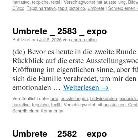
narrativo
,
teppiche
,
textil
|
Verschlagwortet mit
ausstellung
,
Bildw
Cívico
,
Tapiz narrativo
,
tapiz pictórico
,
Umbrete
|
Schreib einen
Umbrete _ 2583 _ expo
Publiziert am
Juli 6, 2026
von
andrea milde
(de) Bevor es heute in die zweite Runde g
Rückblick auf die erste Ausstellungswo
Eröffnung im eigentlichen sinne, aber f
sich die Familie verabredet, um mir de
emotionalen …
Weiterlesen
→
Veröffentlicht unter
arte
,
ausstellungen
,
bildwirkereien
,
exposici
narrativo
,
teppiche
,
textil
|
Verschlagwortet mit
ausstellung
,
Cent
Schreib einen Kommentar
Umbrete _ 2582 _ expo