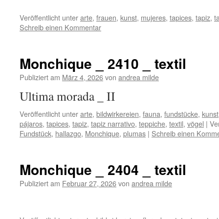
Veröffentlicht unter
arte
,
frauen
,
kunst
,
mujeres
,
tapices
,
tapiz
,
t
Schreib einen Kommentar
Monchique _ 2410 _ textil
Publiziert am
März 4, 2026
von
andrea milde
Ultima morada _ II
Veröffentlicht unter
arte
,
bildwirkereien
,
fauna
,
fundstücke
,
kunst
pájaros
,
tapices
,
tapiz
,
tapiz narrativo
,
teppiche
,
textil
,
vögel
|
Ve
Fundstück
,
hallazgo
,
Monchique
,
plumas
|
Schreib einen Komme
Monchique _ 2404 _ textil
Publiziert am
Februar 27, 2026
von
andrea milde