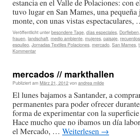
estancia en el Valle de Polaciones: con e
tuvo lugar en San Mames, una pequeña jo
monte, con unas vistas espectaculares,
Veröffentlicht unter
besondere Tage
,
días especiales
,
Dorfleben
frauen
,
landschaft
,
medio ambiente
,
mujeres
,
paisaje
,
recuerdos
esquileo
,
Jornadas Textiles Polaciones
,
mercado
,
San Mames
,
Kommentar
mercados // markthallen
Publiziert am
März 21, 2012
von
andrea milde
El lunes bajamos a Santander, a compra
permanentes para poder ofrecer durant
forma de experimentar con la superficie
Hace mucho que no ibamos un día labor
el Mercado, …
Weiterlesen
→