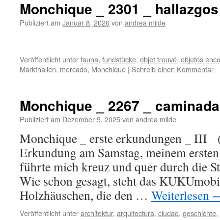
Monchique _ 2301 _ hallazgos
Publiziert am
Januar 8, 2026
von
andrea milde
Veröffentlicht unter
fauna
,
fundstücke
,
objet trouvé
,
objetos enc
Markthallen
,
mercado
,
Monchique
|
Schreib einen Kommentar
Monchique _ 2267 _ caminadas
Publiziert am
Dezember 5, 2025
von
andrea milde
Monchique _ erste erkundungen _ III (
Erkundung am Samstag, meinem ersten
führte mich kreuz und quer durch die St
Wie schon gesagt, steht das KUKUmobil
Holzhäuschen, die den …
Weiterlesen
Veröffentlicht unter
architektur
,
arquitectura
,
ciudad
,
geschichte
,