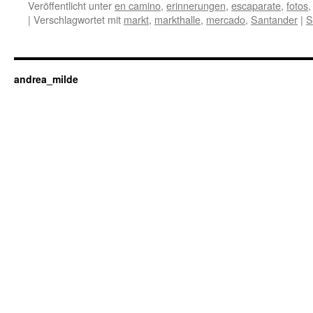
Veröffentlicht unter
en camino
,
erinnerungen
,
escaparate
,
fotos
|
Verschlagwortet mit
markt
,
markthalle
,
mercado
,
Santander
|
S
andrea_milde