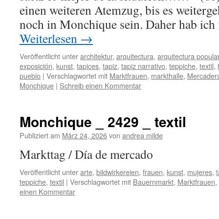
einen weiteren Atemzug, bis es weiterge
noch in Monchique sein. Daher hab ich 
Weiterlesen
→
Veröffentlicht unter
architektur
,
arquitectura
,
arquitectura popula
exposición
,
kunst
,
tapices
,
tapiz
,
tapiz narrativo
,
teppiche
,
textil
,
pueblo
|
Verschlagwortet mit
Marktfrauen
,
markthalle
,
Mercader
Monchique
|
Schreib einen Kommentar
Monchique _ 2429 _ textil
Publiziert am
März 24, 2026
von
andrea milde
Markttag / Día de merca
Veröffentlicht unter
arte
,
bildwirkereien
,
frauen
,
kunst
,
mujeres
,
teppiche
,
textil
|
Verschlagwortet mit
Bauernmarkt
,
Marktfrauen
,
einen Kommentar