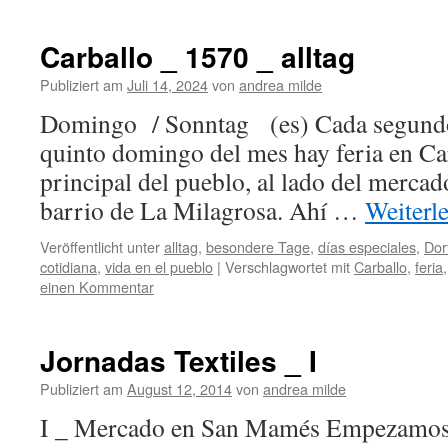
Carballo _ 1570 _ alltag
Publiziert am
Juli 14, 2024
von
andrea milde
Domingo / Sonntag (es) Cada segundo, 
quinto domingo del mes hay feria en Car
principal del pueblo, al lado del mercado
barrio de La Milagrosa. Ahí …
Weiterl
Veröffentlicht unter
alltag
,
besondere Tage
,
días especiales
,
Dor
cotidiana
,
vida en el pueblo
|
Verschlagwortet mit
Carballo
,
feria
einen Kommentar
Jornadas Textiles _ I
Publiziert am
August 12, 2014
von
andrea milde
I _ Mercado en San Mamés Empezamos po