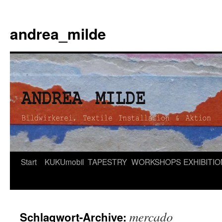
andrea_milde
Zum
Start
KUKUmobil
TAPESTRY
WORKSHOPS
EXHIBITI
Inhalt
springen
mercado
Schlagwort-Archive: