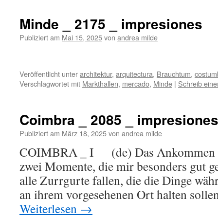
Minde _ 2175 _ impresiones
Publiziert am
Mai 15, 2025
von
andrea milde
Veröffentlicht unter
architektur
,
arquitectura
,
Brauchtum
,
costum
Verschlagwortet mit
Markthallen
,
mercado
,
Minde
|
Schreib ein
Coimbra _ 2085 _ impresione
Publiziert am
März 18, 2025
von
andrea milde
COIMBRA _ I (de) Das Ankommen am
zwei Momente, die mir besonders gut gef
alle Zurrgurte fallen, die die Dinge wä
an ihrem vorgesehenen Ort halten soll
Weiterlesen
→