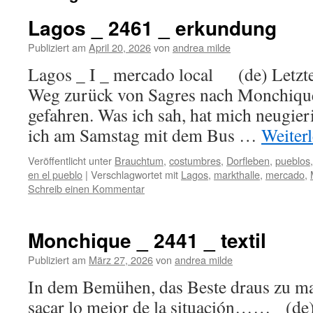
Lagos _ 2461 _ erkundung
Publiziert am
April 20, 2026
von
andrea milde
Lagos _ I _ mercado local (de) Letzt
Weg zurück von Sagres nach Monchique
gefahren. Was ich sah, hat mich neugier
ich am Samstag mit dem Bus …
Weiter
Veröffentlicht unter
Brauchtum
,
costumbres
,
Dorfleben
,
pueblos
en el pueblo
|
Verschlagwortet mit
Lagos
,
markthalle
,
mercado
,
Schreib einen Kommentar
Monchique _ 2441 _ textil
Publiziert am
März 27, 2026
von
andrea milde
In dem Bemühen, das Beste draus zu ma
sacar lo mejor de la situación…… (de)