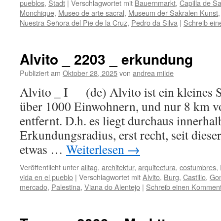
pueblos
,
Stadt
|
Verschlagwortet mit
Bauernmarkt
,
Capilla de S
Monchique
,
Museo de arte sacral
,
Museum der Sakralen Kunst
Nuestra Señora del Pie de la Cruz
,
Pedro da Silva
|
Schreib ei
Alvito _ 2203 _ erkundung
Publiziert am
Oktober 28, 2025
von
andrea milde
Alvito _ I (de) Alvito ist ein kleines 
über 1000 Einwohnern, und nur 8 km v
entfernt. D.h. es liegt durchaus innerha
Erkundungsradius, erst recht, seit diese
etwas …
Weiterlesen
→
Veröffentlicht unter
alltag
,
architektur
,
arquitectura
,
costumbres
,
vida en el pueblo
|
Verschlagwortet mit
Alvito
,
Burg
,
Castillo
,
Gon
mercado
,
Palestina
,
Viana do Alentejo
|
Schreib einen Kommen