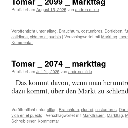
Tomar _ 2099 _ Markttag
Publiziert am
August 15, 2025
von
andrea milde
Veröffentlicht unter
alltag
,
Brauchtum
,
costumbres
,
Dorfleben
,
f
cotidiana
,
vida en el pueblo
|
Verschlagwortet mit
Markttag
,
mer
Kommentar
Tomar _ 2074 _ markttag
Publiziert am
Juli 21, 2025
von
andrea milde
Das kommt davon, wenn man herumtröd
dazu kommt, über den Markt 
Veröffentlicht unter
alltag
,
Brauchtum
,
ciudad
,
costumbres
,
Dorf
vida en el pueblo
|
Verschlagwortet mit
Marktfrauen
,
Markttag
,
M
Schreib einen Kommentar