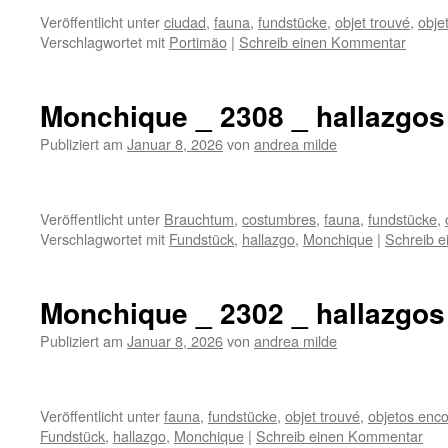
Veröffentlicht unter
ciudad
,
fauna
,
fundstücke
,
objet trouvé
,
obje
Verschlagwortet mit
Portimão
|
Schreib einen Kommentar
Monchique _ 2308 _ hallazgos
Publiziert am
Januar 8, 2026
von
andrea milde
Veröffentlicht unter
Brauchtum
,
costumbres
,
fauna
,
fundstücke
,
Verschlagwortet mit
Fundstück
,
hallazgo
,
Monchique
|
Schreib 
Monchique _ 2302 _ hallazgos
Publiziert am
Januar 8, 2026
von
andrea milde
Veröffentlicht unter
fauna
,
fundstücke
,
objet trouvé
,
objetos enc
Fundstück
,
hallazgo
,
Monchique
|
Schreib einen Kommentar