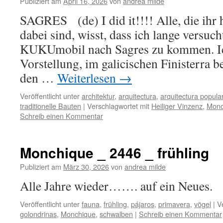
Publiziert am
April 16, 2026
von
andrea milde
SAGRES (de) I did it!!!! Alle, die ihr 
dabei sind, wisst, dass ich lange versuc
KUKUmobil nach Sagres zu kommen. Ic
Vorstellung, im galicischen Finisterra
den …
Weiterlesen
→
Veröffentlicht unter
architektur
,
arquitectura
,
arquitectura popula
traditionelle Bauten
|
Verschlagwortet mit
Heiliger Vinzenz
,
Monc
Schreib einen Kommentar
Monchique _ 2446 _ frühling
Publiziert am
März 30, 2026
von
andrea milde
Alle Jahre wieder……. auf ein N
Veröffentlicht unter
fauna
,
frühling
,
pájaros
,
primavera
,
vögel
|
V
golondrinas
,
Monchique
,
schwalben
|
Schreib einen Kommentar