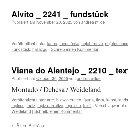
Alvito _ 2241 _ fundstück
Publiziert am
November 20, 2025
von
andrea milde
Veröffentlicht unter
fauna
,
fundstücke
,
objet trouvé
,
objetos enc
Fundstück
,
hallazgo
|
Schreib einen Kommentar
Viana do Alentejo _ 2210 _ text
Publiziert am
Oktober 30, 2025
von
andrea milde
Montado / Dehesa / Weidela
Veröffentlicht unter
arte
,
bildwirkereien
,
fauna
,
flora
,
kunst
,
lands
tapices
,
tapiz
,
tapiz narrativo
,
teppiche
,
textil
|
Verschlagwortet m
Weideland
|
Schreib einen Kommentar
←
Ältere Beiträge