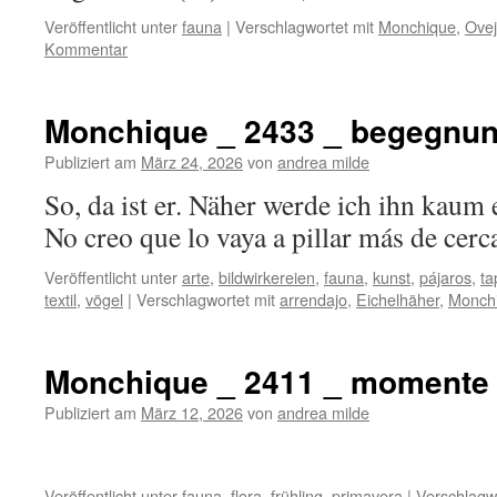
Veröffentlicht unter
fauna
|
Verschlagwortet mit
Monchique
,
Ove
Kommentar
Monchique _ 2433 _ begegnu
Publiziert am
März 24, 2026
von
andrea milde
So, da ist er. Näher werde ich ihn kaum 
No creo que lo vaya a pillar m
Veröffentlicht unter
arte
,
bildwirkereien
,
fauna
,
kunst
,
pájaros
,
ta
textil
,
vögel
|
Verschlagwortet mit
arrendajo
,
Eichelhäher
,
Monch
Monchique _ 2411 _ momente
Publiziert am
März 12, 2026
von
andrea milde
Veröffentlicht unter
fauna
,
flora
,
frühling
,
primavera
|
Verschlagwo