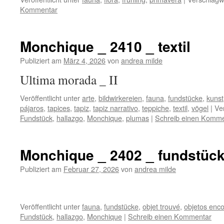
Kommentar
Monchique _ 2410 _ textil
Publiziert am
März 4, 2026
von
andrea milde
Ultima morada _ II
Veröffentlicht unter
arte
,
bildwirkereien
,
fauna
,
fundstücke
,
kunst
pájaros
,
tapices
,
tapiz
,
tapiz narrativo
,
teppiche
,
textil
,
vögel
|
Ve
Fundstück
,
hallazgo
,
Monchique
,
plumas
|
Schreib einen Komme
Monchique _ 2402 _ fundstüc
Publiziert am
Februar 27, 2026
von
andrea milde
Veröffentlicht unter
fauna
,
fundstücke
,
objet trouvé
,
objetos enc
Fundstück
,
hallazgo
,
Monchique
|
Schreib einen Kommentar