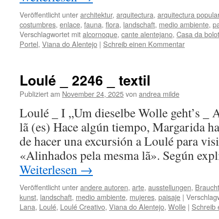
Veröffentlicht unter
architektur
,
arquitectura
,
arquitectura popula
costumbres
,
enlace
,
fauna
,
flora
,
landschaft
,
medio ambiente
,
pa
Verschlagwortet mit
alcornoque
,
cante alentejano
,
Casa da bolo
Portel
,
Viana do Alentejo
|
Schreib einen Kommentar
Loulé _ 2246 _ textil
Publiziert am
November 24, 2025
von
andrea milde
Loulé _ I „Um dieselbe Wolle geht’s _ 
lã (es) Hace algún tiempo, Margarida ha
de hacer una excursión a Loulé para visi
«Alinhados pela mesma lã». Según expli
Weiterlesen
→
Veröffentlicht unter
andere autoren
,
arte
,
ausstellungen
,
Brauch
kunst
,
landschaft
,
medio ambiente
,
mujeres
,
paisaje
|
Verschlagw
Lana
,
Loulé
,
Loulé Creativo
,
Viana do Alentejo
,
Wolle
|
Schreib