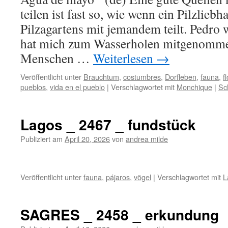
teilen ist fast so, wie wenn ein Pilzlieb
Pilzagartens mit jemandem teilt. Pedro
hat mich zum Wasserholen mitgenommen
Menschen …
Weiterlesen
→
Veröffentlicht unter
Brauchtum
,
costumbres
,
Dorfleben
,
fauna
,
f
pueblos
,
vida en el pueblo
|
Verschlagwortet mit
Monchique
|
Sc
Lagos _ 2467 _ fundstück
Publiziert am
April 20, 2026
von
andrea milde
Veröffentlicht unter
fauna
,
pájaros
,
vögel
|
Verschlagwortet mit
L
SAGRES _ 2458 _ erkundung