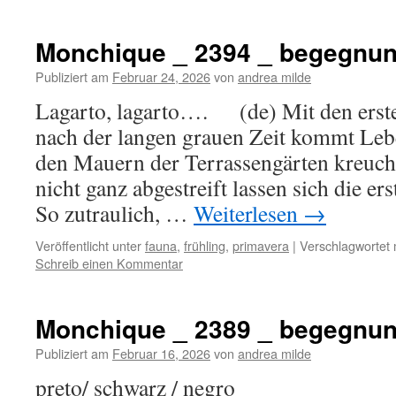
Monchique _ 2394 _ begegnu
Publiziert am
Februar 24, 2026
von
andrea milde
Lagarto, lagarto…. (de) Mit den erst
nach der langen grauen Zeit kommt Lebe
den Mauern der Terrassengärten kreucht
nicht ganz abgestreift lassen sich die e
So zutraulich, …
Weiterlesen
→
Veröffentlicht unter
fauna
,
frühling
,
primavera
|
Verschlagwortet 
Schreib einen Kommentar
Monchique _ 2389 _ begegnu
Publiziert am
Februar 16, 2026
von
andrea milde
preto/ schwarz / negro