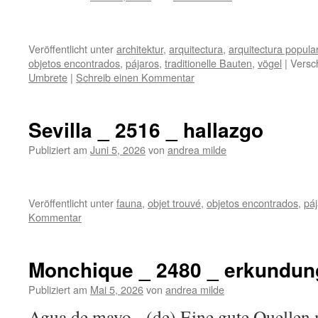
Veröffentlicht unter
architektur
,
arquitectura
,
arquitectura popula
objetos encontrados
,
pájaros
,
traditionelle Bauten
,
vögel
|
Versc
Umbrete
|
Schreib einen Kommentar
Sevilla _ 2516 _ hallazgo
Publiziert am
Juni 5, 2026
von
andrea milde
Veröffentlicht unter
fauna
,
objet trouvé
,
objetos encontrados
,
pá
Kommentar
Monchique _ 2480 _ erkundun
Publiziert am
Mai 5, 2026
von
andrea milde
Agua de mayo (de) Eine gute Quellen