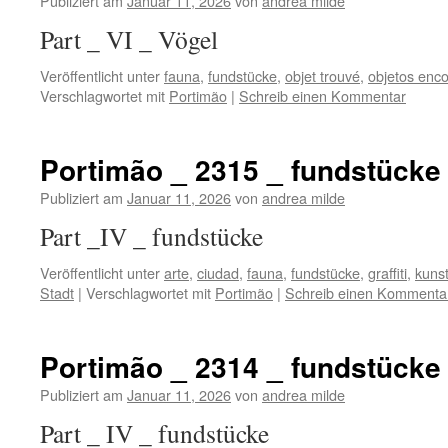
Publiziert am
Januar 11, 2026
von
andrea milde
Part _ VI _ Vö
Veröffentlicht unter
fauna
,
fundstücke
,
objet trouvé
,
objetos enc
Verschlagwortet mit
Portimão
|
Schreib einen Kommentar
Portimão _ 2315 _ fundstücke
Publiziert am
Januar 11, 2026
von
andrea milde
Part _IV _ fundstücke
Veröffentlicht unter
arte
,
ciudad
,
fauna
,
fundstücke
,
graffiti
,
kuns
Stadt
|
Verschlagwortet mit
Portimão
|
Schreib einen Kommenta
Portimão _ 2314 _ fundstücke
Publiziert am
Januar 11, 2026
von
andrea milde
Part _ IV _ fundstücke