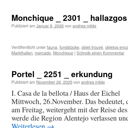
Monchique _ 2301 _ hallazgos
Publiziert am
Januar 8, 2026
von
andrea milde
Veröffentlicht unter
fauna
,
fundstücke
,
objet trouvé
,
objetos enc
Markthallen
,
mercado
,
Monchique
|
Schreib einen Kommentar
Portel _ 2251 _ erkundung
Publiziert am
November 26, 2025
von
andrea milde
I. Casa de la bellota / Haus der Eichel
Mittwoch, 26.November. Das bedeutet, d
am Freitag, weitergeht mit der Reise d
werde die Region Alentejo verlassen 
Weiterlesen
→