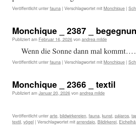
Veröffentlicht unter
fauna
|
Verschlagwortet mit
Monchique
|
Sch
Monchique _ 2387 _ begegnu
Publiziert am
Februar 16, 2026
von
andrea milde
Wenn die Sonne dann mal ko
Veröffentlicht unter
fauna
|
Verschlagwortet mit
Monchique
|
Sch
Monchique _ 2366 _ textil
Publiziert am
Januar 20, 2026
von
andrea milde
Veröffentlicht unter
arte
,
bildwirkereien
,
fauna
,
kunst
,
pájaros
,
ta
textil
,
vögel
|
Verschlagwortet mit
arrendajo
,
Bildirkerei
,
Eichelhä