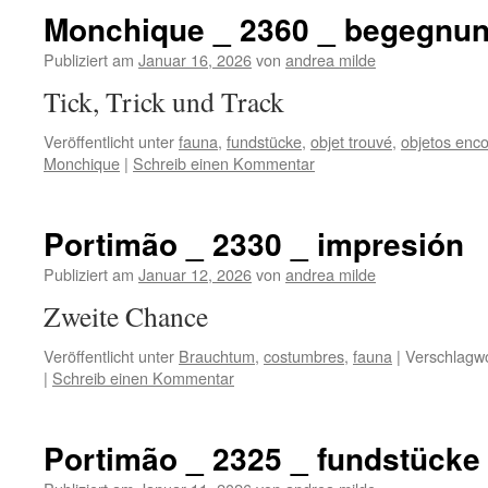
Monchique _ 2360 _ begegnu
Publiziert am
Januar 16, 2026
von
andrea milde
Tick, Trick und Track
Veröffentlicht unter
fauna
,
fundstücke
,
objet trouvé
,
objetos enc
Monchique
|
Schreib einen Kommentar
Portimão _ 2330 _ impresión
Publiziert am
Januar 12, 2026
von
andrea milde
Zweite Chance
Veröffentlicht unter
Brauchtum
,
costumbres
,
fauna
|
Verschlagwo
|
Schreib einen Kommentar
Portimão _ 2325 _ fundstücke