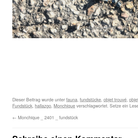
Dieser Beitrag wurde unter
fauna
,
fundstücke
,
objet trouvé
,
obje
Fundstück
,
hallazgo
,
Monchique
verschlagwortet. Setze ein Les
←
Monchique _ 2401 _ fundstück