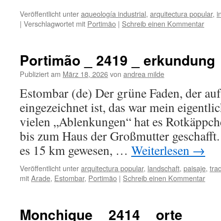
Veröffentlicht unter
aqueología industrial
,
arquitectura popular
,
i
|
Verschlagwortet mit
Portimão
|
Schreib einen Kommentar
Portimão _ 2419 _ erkundung
Publiziert am
März 18, 2026
von
andrea milde
Estombar (de) Der grüne Faden, der auf
eingezeichnet ist, das war mein eigentl
vielen „Ablenkungen“ hat es Rotkäppche
bis zum Haus der Großmutter geschafft.
es 15 km gewesen, …
Weiterlesen
→
Veröffentlicht unter
arquitectura popular
,
landschaft
,
paisaje
,
tra
mit
Arade
,
Estombar
,
Portimão
|
Schreib einen Kommentar
Monchique _ 2414 _ orte