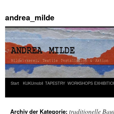
andrea_milde
Zum
Start
KUKUmobil
TAPESTRY
WORKSHOPS
EXHIBITI
Inhalt
springen
traditionelle Bau
Archiv der Kategorie: