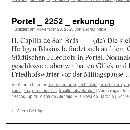
Portel _ 2252 _ erkundung
Publiziert am
November 26, 2025
von
andrea milde
II. Capilla de San Brás (de) Die klei
Heiligen Blasius befindet sich auf dem 
Städtischen Friedhofs in Portel. Normale
geschlossen, aber wir hatten Glück und
Friedhofswärter vor der Mittagspause
Veröffentlicht unter
andere autoren
,
architektur
,
arquitectura
,
arq
kunst
,
link
,
otros autores
,
traditionelle Bauten
|
Verschlagwortet 
frescos
,
Spira
,
Viana do Alentejo
,
Vila Nova do Baronía
|
Schre
←
Ältere Beiträge