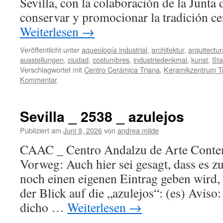
Sevilla, con la colaboración de la Junta
conservar y promocionar la tradición c
Weiterlesen
→
Veröffentlicht unter
aqueología industrial
,
architektur
,
arquitectur
ausstellungen
,
ciudad
,
costumbres
,
industriedenkmal
,
kunst
,
Sta
Verschlagwortet mit
Centro Cerámica Triana
,
Keramikzentrum T
Kommentar
Sevilla _ 2538 _ azulejos
Publiziert am
Juni 9, 2026
von
andrea milde
CAAC _ Centro Andalzu de Arte Cont
Vorweg: Auch hier sei gesagt, dass es 
noch einen eigenen Eintrag geben wird, 
der Blick auf die „azulejos“: (es) Aviso
dicho …
Weiterlesen
→