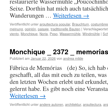
restaurierte Wassermühle „Poucochinho
Seixe. Dorthin hat mich auch tatsächlic
Wanderungen …
Weiterlesen
→
Veröffentlicht unter
arquitectura popular
,
Brauchtum
,
costumbre
meinung
,
opinión
,
paisaje
,
traditionelle Bauten
|
Verschlagwortet
viento
,
Monchique
,
Noria
,
Peso
,
Wassermühle
,
Windmühle
|
Sch
Monchique _ 2372 _ memoria
Publiziert am
Januar 22, 2026
von
andrea milde
Fábrica de Memórias (de) So, ich hab es
geschafft, all das mit euch zu teilen, wa
den letzten Wochen erlebt und erkundet
gelernt habe. Es gibt noch eine Veranst
Weiterlesen
→
Veröffentlicht unter
andere autoren
,
architektur
,
arquitectura
,
arq