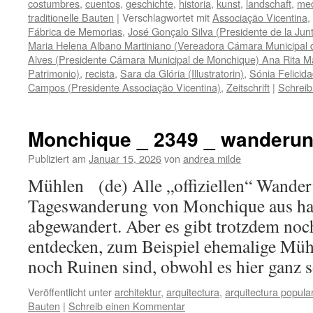
costumbres
,
cuentos
,
geschichte
,
historia
,
kunst
,
landschaft
,
med
traditionelle Bauten
|
Verschlagwortet mit
Associação Vicentina
,
Fábrica de Memorias
,
José Gonçalo Silva (Presidente de la Ju
Maria Helena Albano Martiniano (Vereadora Cámara Municipal
Alves (Presidente Cámara Municipal de Monchique) Ana Rita Ma
Patrimonio)
,
recista
,
Sara da Glória (Illustratorin)
,
Sónia Felicid
Campos (Presidente Associação Vicentina)
,
Zeitschrift
|
Schrei
Monchique _ 2349 _ wanderu
Publiziert am
Januar 15, 2026
von
andrea milde
Mühlen (de) Alle „offiziellen“ Wander
Tageswanderung von Monchique aus ha
abgewandert. Aber es gibt trotzdem no
entdecken, zum Beispiel ehemalige Mühl
noch Ruinen sind, obwohl es hier ganz
Veröffentlicht unter
architektur
,
arquitectura
,
arquitectura popula
Bauten
|
Schreib einen Kommentar