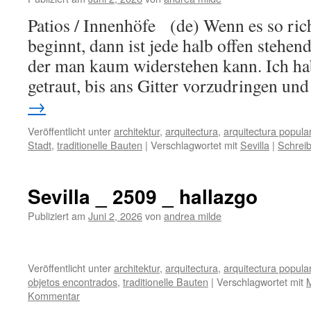
Patios / Innenhöfe (de) Wenn es so ric
beginnt, dann ist jede halb offen stehen
der man kaum widerstehen kann. Ich ha
getraut, bis ans Gitter vorzudringen u
→
Veröffentlicht unter
architektur
,
arquitectura
,
arquitectura popula
Stadt
,
traditionelle Bauten
|
Verschlagwortet mit
Sevilla
|
Schrei
Sevilla _ 2509 _ hallazgo
Publiziert am
Juni 2, 2026
von
andrea milde
Veröffentlicht unter
architektur
,
arquitectura
,
arquitectura popula
objetos encontrados
,
traditionelle Bauten
|
Verschlagwortet mit
M
Kommentar