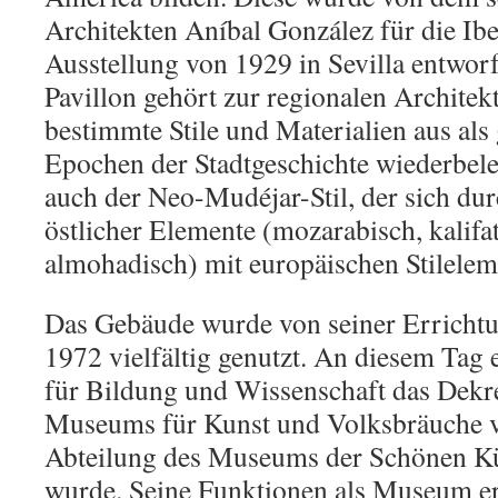
Architekten Aníbal González für die Ib
Ausstellung von 1929 in Sevilla entwor
Pavillon gehört zur regionalen Archite
bestimmte Stile und Materialien aus als
Epochen der Stadtgeschichte wiederbele
auch der Neo-Mudéjar-Stil, der sich du
östlicher Elemente (mozarabisch, kalifa
almohadisch) mit europäischen Stilelem
Das Gebäude wurde von seiner Erricht
1972 vielfältig genutzt. An diesem Tag 
für Bildung und Wissenschaft das Dekr
Museums für Kunst und Volksbräuche vo
Abteilung des Museums der Schönen Kün
wurde. Seine Funktionen als Museum erf