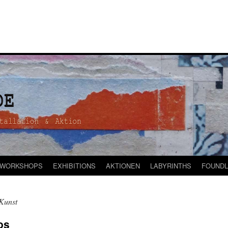
WORKSHOPS
EXHIBITIONS
AKTIONEN
LABYRINTHS
FOUNDL
Kunst
os