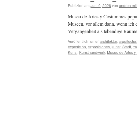
Publiziert am
Juni 9, 2026
von
andrea mi
Museo de Artes y Costumbres popul
Museen, vor allem dann, wenn ich d
Vergangenheit als lebendige Räume
Veröffentlicht unter
architektur
,
arquitectur
exposición
,
exposiciones
,
kunst
,
Stadt
,
tr
Kunst
,
Kunsthandwerk
,
Museo de Artes y