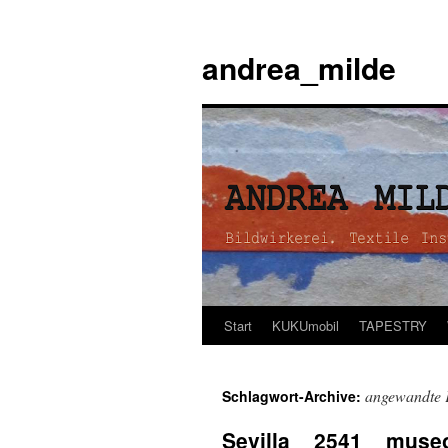
andrea_milde
Start
KUKUmobil
TAPESTRY
Zum
Inhalt
angewandte 
Schlagwort-Archive:
springen
Sevilla _ 2541 _ muse