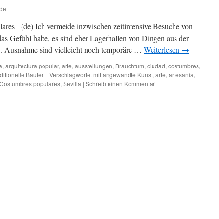
lde
ares (de) Ich vermeide inzwischen zeitintensive Besuche von
as Gefühl habe, es sind eher Lagerhallen von Dingen aus der
. Ausnahme sind vielleicht noch temporäre …
Weiterlesen
→
a
,
arquitectura popular
,
arte
,
ausstellungen
,
Brauchtum
,
ciudad
,
costumbres
,
aditionelle Bauten
|
Verschlagwortet mit
angewandte Kunst
,
arte
,
artesanía
,
 Costumbres populares
,
Sevilla
|
Schreib einen Kommentar