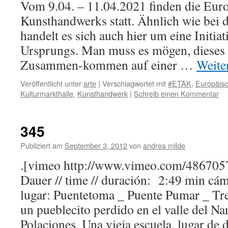
Vom 9.04. – 11.04.2021 finden die Eur
Kunsthandwerks statt. Ähnlich wie bei 
handelt es sich auch hier um eine Initia
Ursprungs. Man muss es mögen, dieses e
Zusammen-kommen auf einer …
Weite
Veröffentlicht unter
arte
|
Verschlagwortet mit
#ETAK
,
Europäis
Kulturmarkthalle
,
Kunsthandwerk
|
Schreib einen Kommentar
345
Publiziert am
September 3, 2012
von
andrea milde
.[vimeo http://www.vimeo.com/4867
Dauer // time // duración: 2:49 min cá
lugar: Puentetoma _ Puente Pumar _ Tre
un pueblecito perdido en el valle del Na
Polaciones. Una vieja escuela, lugar de