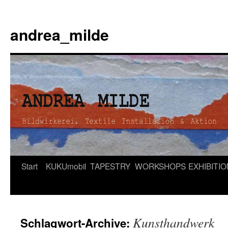
andrea_milde
Zum
Start
KUKUmobil
TAPESTRY
WORKSHOPS
EXHIBITI
Inhalt
springen
Kunsthandwerk
Schlagwort-Archive: