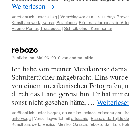
Weiterlesen
→
Veröffentlicht unter
alltag
|
Verschlagwortet mit
410_days Proyec
Kunsthandwerk
,
Nansa
,
Polaciones
,
Primeras Jornadas de Artes
Puente Pumar
,
Tresabuela
|
Schreib einen Kommentar
rebozo
Publiziert am
Mai 26, 2010
von
andrea milde
Ich habe von meiner Mexikoreise damal
Schultertücher mitgebracht. Eins wurde
von einem mexikanischen Fotografen, m
durch das Land gereist bin. Er hat mir e
sonst nicht gesehen hätte, …
Weiterles
Veröffentlicht unter
blog(s)
,
en camino
,
enlace
,
erinnerungen
,
fr
unterwegs
|
Verschlagwortet mit
artesanía
,
Escuela de Tejido d
Kunsthandwerk
,
México
,
Mexiko
,
Oaxaca
,
rebozo
,
San Luís Pot