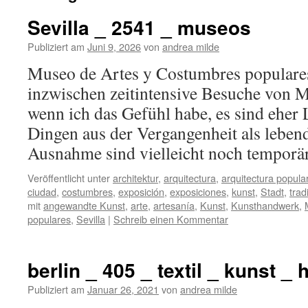
Sevilla _ 2541 _ museos
Publiziert am
Juni 9, 2026
von
andrea milde
Museo de Artes y Costumbres populare
inzwischen zeitintensive Besuche von M
wenn ich das Gefühl habe, es sind eher
Dingen aus der Vergangenheit als lebe
Ausnahme sind vielleicht noch tempor
Veröffentlicht unter
architektur
,
arquitectura
,
arquitectura popula
ciudad
,
costumbres
,
exposición
,
exposiciones
,
kunst
,
Stadt
,
trad
mit
angewandte Kunst
,
arte
,
artesanía
,
Kunst
,
Kunsthandwerk
,
populares
,
Sevilla
|
Schreib einen Kommentar
berlin _ 405 _ textil _ kunst _
Publiziert am
Januar 26, 2021
von
andrea milde