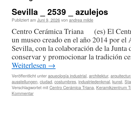
Sevilla _ 2539 _ azulejos
Publiziert am
Juni 9, 2026
von
andrea milde
Centro Cerámica Triana (es) El Centr
un museo creado en el año 2014 por el
Sevilla, con la colaboración de la Junta
conservar y promocionar la tradición c
Weiterlesen
→
Veröffentlicht unter
aqueología industrial
,
architektur
,
arquitectur
ausstellungen
,
ciudad
,
costumbres
,
industriedenkmal
,
kunst
,
Sta
Verschlagwortet mit
Centro Cerámica Triana
,
Keramikzentrum T
Kommentar