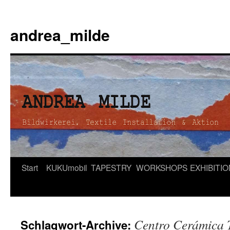
andrea_milde
Zum
Start
KUKUmobil
TAPESTRY
WORKSHOPS
EXHIBITI
Inhalt
springen
Centro Cerámica 
Schlagwort-Archive: