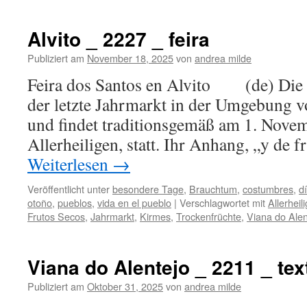
Alvito _ 2227 _ feira
Publiziert am
November 18, 2025
von
andrea milde
Feira dos Santos en Alvito (de) Die F
der letzte Jahrmarkt in der Umgebung v
und findet traditionsgemäß am 1. Novem
Allerheiligen, statt. Ihr Anhang, „y de 
Weiterlesen
→
Veröffentlicht unter
besondere Tage
,
Brauchtum
,
costumbres
,
d
otoño
,
pueblos
,
vida en el pueblo
|
Verschlagwortet mit
Allerheil
Frutos Secos
,
Jahrmarkt
,
Kirmes
,
Trockenfrüchte
,
Viana do Alen
Viana do Alentejo _ 2211 _ text
Publiziert am
Oktober 31, 2025
von
andrea milde