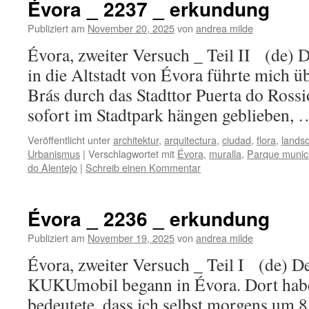
Évora _ 2237 _ erkundung
Publiziert am
November 20, 2025
von
andrea milde
Évora, zweiter Versuch _ Teil II (de)
in die Altstadt von Évora führte mich ü
Brás durch das Stadttor Puerta do Rossi
sofort im Stadtpark hängen geblieben,
Veröffentlicht unter
architektur
,
arquitectura
,
ciudad
,
flora
,
landsc
Urbanismus
|
Verschlagwortet mit
Évora
,
muralla
,
Parque munic
do Alentejo
|
Schreib einen Kommentar
Évora _ 2236 _ erkundung
Publiziert am
November 19, 2025
von
andrea milde
Évora, zweiter Versuch _ Teil I (de) 
KUKUmobil begann in Évora. Dort habe 
bedeutete, dass ich selbst morgens um 