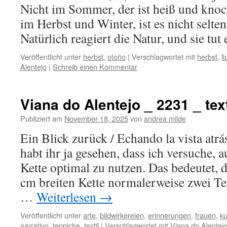
Nicht im Sommer, der ist heiß und knoch
im Herbst und Winter, ist es nicht selten
Natürlich reagiert die Natur, und sie tut
Veröffentlicht unter
herbst
,
otoño
|
Verschlagwortet mit
herbst
,
ll
Alentejo
|
Schreib einen Kommentar
Viana do Alentejo _ 2231 _ text
Publiziert am
November 18, 2025
von
andrea milde
Ein Blick zurück / Echando la vista at
habt ihr ja gesehen, dass ich versuche,
Kette optimal zu nutzen. Das bedeutet, d
cm breiten Kette normalerweise zwei T
…
Weiterlesen
→
Veröffentlicht unter
arte
,
bildwirkereien
,
erinnerungen
,
frauen
,
ku
narrativo
,
teppiche
,
textil
|
Verschlagwortet mit
Viana do Alentej