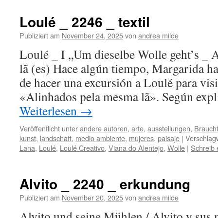
Loulé _ 2246 _ textil
Publiziert am
November 24, 2025
von
andrea milde
Loulé _ I „Um dieselbe Wolle geht’s _ 
lã (es) Hace algún tiempo, Margarida ha
de hacer una excursión a Loulé para visi
«Alinhados pela mesma lã». Según expli
Weiterlesen
→
Veröffentlicht unter
andere autoren
,
arte
,
ausstellungen
,
Brauch
kunst
,
landschaft
,
medio ambiente
,
mujeres
,
paisaje
|
Verschlagw
Lana
,
Loulé
,
Loulé Creativo
,
Viana do Alentejo
,
Wolle
|
Schreib
Alvito _ 2240 _ erkundung
Publiziert am
November 20, 2025
von
andrea milde
Alvito und seine Mühlen / Alvito y su