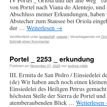
IV Portel _ Oriola und der alte Weg 
von Portel nach Viana do Alentejo, und
Abschluss meiner Erkundungen, haben w
Abstecher zum Stausee bei Oriola einge
der …
Weiterlesen
→
Veröffentlicht unter
landschaft
,
paisaje
|
Verschlagwortet mit
Ori
Schreib einen Kommentar
Portel _ 2253 _ erkundung
Publiziert am
November 27, 2025
von
andrea milde
III. Ermita de San Pedro / Einsiedelei 
(de) Wir haben auch noch einen kleinen
Einsiedelei des Heiligen Petrus gemacht.
höchsten Stelle der Sierra de Portel und 
atemberaubenden Blick …
Weiterlesen