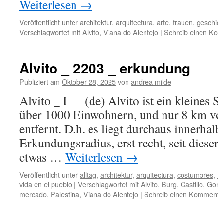
Weiterlesen
→
Veröffentlicht unter
architektur
,
arquitectura
,
arte
,
frauen
,
geschi
Verschlagwortet mit
Alvito
,
Viana do Alentejo
|
Schreib einen K
Alvito _ 2203 _ erkundung
Publiziert am
Oktober 28, 2025
von
andrea milde
Alvito _ I (de) Alvito ist ein kleines 
über 1000 Einwohnern, und nur 8 km v
entfernt. D.h. es liegt durchaus innerha
Erkundungsradius, erst recht, seit diese
etwas …
Weiterlesen
→
Veröffentlicht unter
alltag
,
architektur
,
arquitectura
,
costumbres
,
vida en el pueblo
|
Verschlagwortet mit
Alvito
,
Burg
,
Castillo
,
Gon
mercado
,
Palestina
,
Viana do Alentejo
|
Schreib einen Kommen