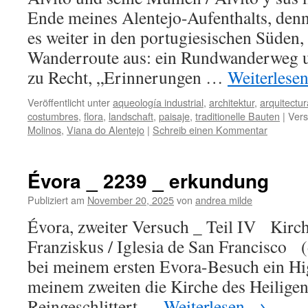
Ende meines Alentejo-Aufenthalts, den
es weiter in den portugiesischen Süden,
Wanderroute aus: ein Rundwanderweg u
zu Recht, „Erinnerungen …
Weiterlese
Veröffentlicht unter
aqueología industrial
,
architektur
,
arquitectur
costumbres
,
flora
,
landschaft
,
paisaje
,
traditionelle Bauten
|
Vers
Molinos
,
Viana do Alentejo
|
Schreib einen Kommentar
Évora _ 2239 _ erkundung
Publiziert am
November 20, 2025
von
andrea milde
Évora, zweiter Versuch _ Teil IV Kirch
Franziskus / Iglesia de San Francisco 
bei meinem ersten Evora-Besuch ein High
meinem zweiten die Kirche des Heiligen
Reingeschlittert …
Weiterlesen
→