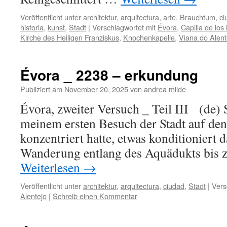
Veröffentlicht unter
architektur
,
arquitectura
,
arte
,
Brauchtum
,
ci
historia
,
kunst
,
Stadt
|
Verschlagwortet mit
Évora
,
Capilla de los
Kirche des Heiligen Franziskus
,
Knochenkapelle
,
Viana do Alent
Évora _ 2238 – erkundung
Publiziert am
November 20, 2025
von
andrea milde
Évora, zweiter Versuch _ Teil III (de) 
meinem ersten Besuch der Stadt auf den
konzentriert hatte, etwas konditioniert d
Wanderung entlang des Aquädukts bis 
Weiterlesen
→
Veröffentlicht unter
architektur
,
arquitectura
,
ciudad
,
Stadt
|
Vers
Alentejo
|
Schreib einen Kommentar