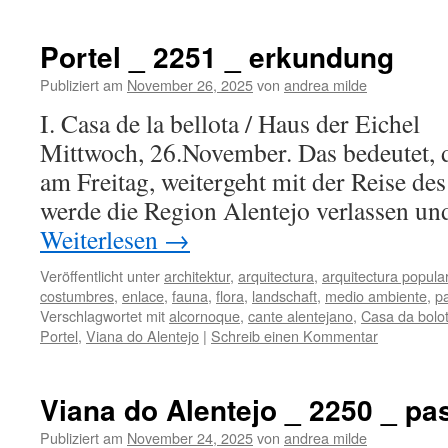
Portel _ 2251 _ erkundung
Publiziert am
November 26, 2025
von
andrea milde
I. Casa de la bellota / Haus der Eichel
Mittwoch, 26.November. Das bedeutet, d
am Freitag, weitergeht mit der Reise d
werde die Region Alentejo verlassen 
Weiterlesen
→
Veröffentlicht unter
architektur
,
arquitectura
,
arquitectura popula
costumbres
,
enlace
,
fauna
,
flora
,
landschaft
,
medio ambiente
,
pa
Verschlagwortet mit
alcornoque
,
cante alentejano
,
Casa da bolo
Portel
,
Viana do Alentejo
|
Schreib einen Kommentar
Viana do Alentejo _ 2250 _ pa
Publiziert am
November 24, 2025
von
andrea milde