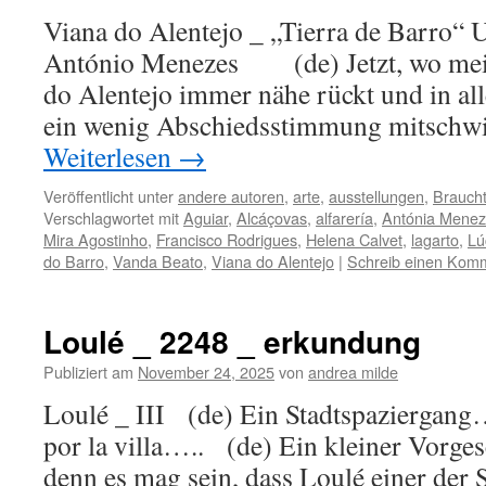
Viana do Alentejo _ „Tierra de Barro“ 
António Menezes (de) Jetzt, wo mein
do Alentejo immer nähe rückt und in al
ein wenig Abschiedsstimmung mitschw
Weiterlesen
→
Veröffentlicht unter
andere autoren
,
arte
,
ausstellungen
,
Brauch
Verschlagwortet mit
Aguiar
,
Alcáçovas
,
alfarería
,
Antónia Mene
Mira Agostinho
,
Francisco Rodrigues
,
Helena Calvet
,
lagarto
,
Lú
do Barro
,
Vanda Beato
,
Viana do Alentejo
|
Schreib einen Kom
Loulé _ 2248 _ erkundung
Publiziert am
November 24, 2025
von
andrea milde
Loulé _ III (de) Ein Stadtspaziergang…
por la villa….. (de) Ein kleiner Vorg
denn es mag sein, dass Loulé einer der 