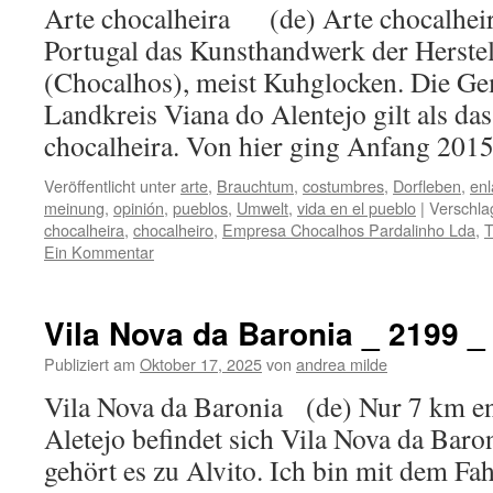
Arte chocalheira (de) Arte chocalheira
Portugal das Kunsthandwerk der Herste
(Chocalhos), meist Kuhglocken. Die G
Landkreis Viana do Alentejo gilt als da
chocalheira. Von hier ging Anfang 20
Veröffentlicht unter
arte
,
Brauchtum
,
costumbres
,
Dorfleben
,
enl
meinung
,
opinión
,
pueblos
,
Umwelt
,
vida en el pueblo
|
Verschla
chocalheira
,
chocalheiro
,
Empresa Chocalhos Pardalinho Lda
,
T
Ein Kommentar
Vila Nova da Baronia _ 2199 
Publiziert am
Oktober 17, 2025
von
andrea milde
Vila Nova da Baronia (de) Nur 7 km en
Aletejo befindet sich Vila Nova da Baro
gehört es zu Alvito. Ich bin mit dem Fa