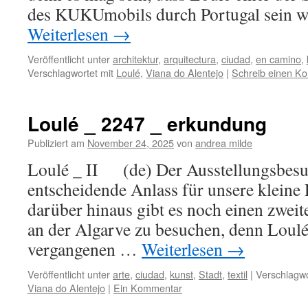
des KUKUmobils durch Portugal sein
Weiterlesen
→
Veröffentlicht unter
architektur
,
arquitectura
,
ciudad
,
en camino
,
Verschlagwortet mit
Loulé
,
Viana do Alentejo
|
Schreib einen K
Loulé _ 2247 _ erkundung
Publiziert am
November 24, 2025
von
andrea milde
Loulé _ II (de) Der Ausstellungsbesu
entscheidende Anlass für unsere kleine 
darüber hinaus gibt es noch einen zweit
an der Algarve zu besuchen, denn Loulé
vergangenen …
Weiterlesen
→
Veröffentlicht unter
arte
,
ciudad
,
kunst
,
Stadt
,
textil
|
Verschlagwo
Viana do Alentejo
|
Ein Kommentar