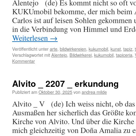
Alentejo (de) Es kommt nicht so oft vo
KUKUmobil bekomme, der mich beim Ar
Carlos ist auf leisen Sohlen gekommen u
in die Verbindung von Himmel und Erd
Weiterlesen
→
Veröffentlicht unter
arte
,
bildwirkereien
,
kukumobil
,
kunst
,
tapiz
,
Verschlagwortet mit
Alentejo
,
Bildwirkerei
,
kukumobil
,
tapiceria
,
Kommentar
Alvito _ 2207 _ erkundung
Publiziert am
Oktober 30, 2025
von
andrea milde
Alvito _ V (de) Ich weiss nicht, ob das
Ausmaßen her sicherlich das Größte ko
Kirche von Alvito. Und über die Kirche 
mich gleichzeitig von Doña Amalia zu 