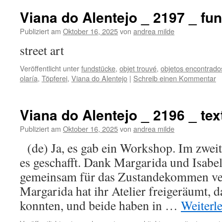
Viana do Alentejo _ 2197 _ fu
Publiziert am
Oktober 16, 2025
von
andrea milde
street art
Veröffentlicht unter
fundstücke
,
objet trouvé
,
objetos encontrado
olaría
,
Töpferei
,
Viana do Alentejo
|
Schreib einen Kommentar
Viana do Alentejo _ 2196 _ text
Publiziert am
Oktober 16, 2025
von
andrea milde
(de) Ja, es gab ein Workshop. Im zwei
es geschafft. Dank Margarida und Isabel
gemeinsam für das Zustandekommen ver
Margarida hat ihr Atelier freigeräumt, d
konnten, und beide haben in …
Weiterl