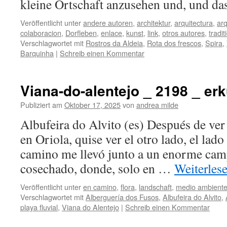
kleine Ortschaft anzusehen und, und d
Veröffentlicht unter
andere autoren
,
architektur
,
arquitectura
,
arq
colaboracion
,
Dorfleben
,
enlace
,
kunst
,
link
,
otros autores
,
tradi
Verschlagwortet mit
Rostros da Aldeia
,
Rota dos frescos
,
Spira
,
Barquinha
|
Schreib einen Kommentar
Viana-do-alentejo _ 2198 _ e
Publiziert am
Oktober 17, 2025
von
andrea milde
Albufeira do Alvito (es) Después de ver
en Oriola, quise ver el otro lado, el lado
camino me llevó junto a un enorme cam
cosechado, donde, solo en …
Weiterles
Veröffentlicht unter
en camino
,
flora
,
landschaft
,
medio ambient
Verschlagwortet mit
Alberguería dos Fusos
,
Albufeira do Alvito
,
playa fluvial
,
Viana do Alentejo
|
Schreib einen Kommentar