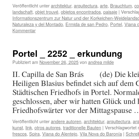
Veröffentlicht unter
architektur
,
arquitectura
,
arte
,
Brauchtum
,
co
landschaft
,
objet trouvé
,
objetos encontrados
,
paisaje
|
Verschla
Informationszentrum zur Natur und der Korkeichen-Weidelandsc
Naturaleza y del Montado
,
Ermida de san Pedro
,
Portel
,
Viana d
Kommentar
Portel _ 2252 _ erkundung
Publiziert am
November 26, 2025
von
andrea milde
II. Capilla de San Brás (de) Die klei
Heiligen Blasius befindet sich auf dem 
Städtischen Friedhofs in Portel. Normale
geschlossen, aber wir hatten Glück und
Friedhofswärter vor der Mittagspause
Veröffentlicht unter
andere autoren
,
architektur
,
arquitectura
,
arq
kunst
,
link
,
otros autores
,
traditionelle Bauten
|
Verschlagwortet 
frescos
,
Spira
,
Viana do Alentejo
,
Vila Nova do Baronía
|
Schre