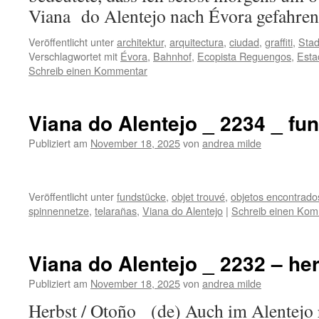
Viana do Alentejo nach Évora gefahr
Veröffentlicht unter
architektur
,
arquitectura
,
ciudad
,
graffiti
,
Stad
Verschlagwortet mit
Évora
,
Bahnhof
,
Ecopista Reguengos
,
Esta
Schreib einen Kommentar
Viana do Alentejo _ 2234 _ fu
Publiziert am
November 18, 2025
von
andrea milde
Veröffentlicht unter
fundstücke
,
objet trouvé
,
objetos encontrado
spinnennetze
,
telarañas
,
Viana do Alentejo
|
Schreib einen Ko
Viana do Alentejo _ 2232 – he
Publiziert am
November 18, 2025
von
andrea milde
Herbst / Otoño (de) Auch im Alentejo 