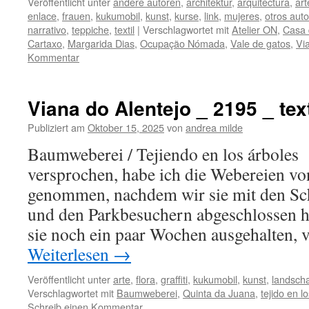
Veröffentlicht unter
andere autoren
,
architektur
,
arquitectura
,
art
enlace
,
frauen
,
kukumobil
,
kunst
,
kurse
,
link
,
mujeres
,
otros aut
narrativo
,
teppiche
,
textil
|
Verschlagwortet mit
Atelier ON
,
Casa 
Cartaxo
,
Margarida Dias
,
Ocupação Nómada
,
Vale de gatos
,
Vi
Kommentar
Viana do Alentejo _ 2195 _ text
Publiziert am
Oktober 15, 2025
von
andrea milde
Baumweberei / Tejiendo en los árboles
versprochen, habe ich die Webereien v
genommen, nachdem wir sie mit den S
und den Parkbesuchern abgeschlossen ha
sie noch ein paar Wochen ausgehalten, v
Weiterlesen
→
Veröffentlicht unter
arte
,
flora
,
graffiti
,
kukumobil
,
kunst
,
landscha
Verschlagwortet mit
Baumweberei
,
Quinta da Juana
,
tejido en l
Schreib einen Kommentar