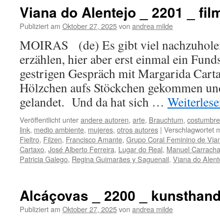
Viana do Alentejo _ 2201 _ fil
Publiziert am
Oktober 27, 2025
von
andrea milde
MOIRAS (de) Es gibt viel nachzuholen,
erzählen, hier aber erst einmal ein Fun
gestrigen Gespräch mit Margarida Cart
Hölzchen aufs Stöckchen gekommen und
gelandet. Und da hat sich …
Weiterles
Veröffentlicht unter
andere autoren
,
arte
,
Brauchtum
,
costumbre
link
,
medio ambiente
,
mujeres
,
otros autores
|
Verschlagwortet m
Fieltro
,
Filzen
,
Francisco Amante
,
Grupo Coral Feminino de Vian
Cartaxo
,
José Alberto Ferreira
,
Lugar do Real
,
Manuel Carrach
Patricia Galego
,
Regina Guimarães y Saguenail
,
Viana do Alent
Alcáçovas _ 2200 _ kunsthan
Publiziert am
Oktober 27, 2025
von
andrea milde