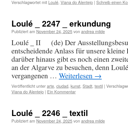
Verschlagwortet mit
Loulé
,
Viana do Alentejo
|
Schreib einen K
Loulé _ 2247 _ erkundung
Publiziert am
November 24, 2025
von
andrea milde
Loulé _ II (de) Der Ausstellungsbesu
entscheidende Anlass für unsere kleine 
darüber hinaus gibt es noch einen zweit
an der Algarve zu besuchen, denn Loulé
vergangenen …
Weiterlesen
→
Veröffentlicht unter
arte
,
ciudad
,
kunst
,
Stadt
,
textil
|
Verschlagwo
Viana do Alentejo
|
Ein Kommentar
Loulé _ 2246 _ textil
Publiziert am
November 24, 2025
von
andrea milde