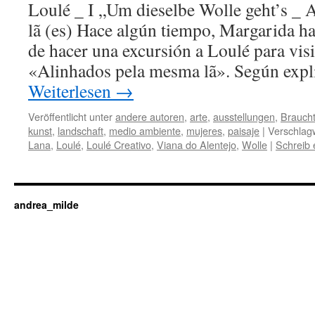
Loulé _ I „Um dieselbe Wolle geht’s _ 
lã (es) Hace algún tiempo, Margarida ha
de hacer una excursión a Loulé para visi
«Alinhados pela mesma lã». Según expli
Weiterlesen
→
Veröffentlicht unter
andere autoren
,
arte
,
ausstellungen
,
Brauch
kunst
,
landschaft
,
medio ambiente
,
mujeres
,
paisaje
|
Verschlagw
Lana
,
Loulé
,
Loulé Creativo
,
Viana do Alentejo
,
Wolle
|
Schreib
andrea_milde