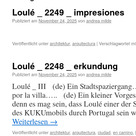
Loulé _ 2249 _ impresiones
Publiziert am
November 24, 2025
von
andrea milde
Veröffentlicht unter
architektur
,
arquitectura
|
Verschlagwortet mi
Loulé _ 2248 _ erkundung
Publiziert am
November 24, 2025
von
andrea milde
Loulé _ III (de) Ein Stadtspaziergang…
por la villa….. (de) Ein kleiner Vorg
denn es mag sein, dass Loulé einer der 
des KUKUmobils durch Portugal sein
Weiterlesen
→
Veröffentlicht unter
architektur
,
arquitectura
,
ciudad
,
en camino
,