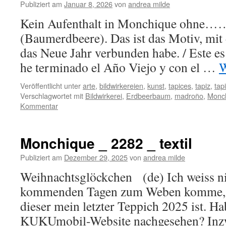
Publiziert am
Januar 8, 2026
von
andrea milde
Kein Aufenthalt in Monchique ohne
(Baumerdbeere). Das ist das Motiv, mit
das Neue Jahr verbunden habe. / Este es
he terminado el Año Viejo y con el …
W
Veröffentlicht unter
arte
,
bildwirkereien
,
kunst
,
tapices
,
tapiz
,
tap
Verschlagwortet mit
Bildwirkerei
,
Erdbeerbaum
,
madroño
,
Monc
Kommentar
Monchique _ 2282 _ textil
Publiziert am
Dezember 29, 2025
von
andrea milde
Weihnachtsglöckchen (de) Ich weiss nic
kommenden Tagen zum Weben komme, al
dieser mein letzter Teppich 2025 ist. Hab
KUKUmobil-Website nachgesehen? Inzw