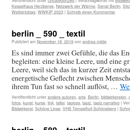
Veröffentlicht unter
Uncategorized
|
Verschlagwortet mit
Bildwe
Kesselhaus Herzberge
,
Netzwerk der Wärme
,
Senat Berlin
,
Sti
Weltstricktag
,
WWKIP 2023
|
Schreib einen Kommentar
berlin _ 590 _ textil
Publiziert am
November 18, 2019
von
andrea milde
Es sind immer zwei Gefühle, die das En
begleiten: eine kleine Leere, und eine g
Leere, weil sich das in kurzer Zeit ents
energetische Geflecht zwischen Mensche
ihrem Tun fast so schnell auflöst, …
Wei
Veröffentlicht unter
andere autoren
,
arte
,
Berlin
,
bildwirkereien
,
fotos
,
kunst
,
kurse
,
link
,
taller
,
tapices
,
tapiz
,
tapiz narrativo
|
Ver
Bildwirkerei
,
Schöne Linse
,
VHS Tempelhof-Schöneberg
|
Schr
berlin _ 589 _ textil