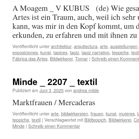
A Moagem _ V KUBUS (de) Wie gesagt
Artes ist ein Traum, auch, weil ich sehr
kann, was mir in den Kopf kommt, um d
erkunden, zu erfahren und mit ihnen z
Veröffentlicht unter
architektur
,
arquitectura
,
arte
,
ausstellungen
exposiciones
,
kunst
,
tapices
,
tapiz
,
tapiz narrativo
,
teppiche
,
texti
Fábrica das Artes
,
Bildwirkerei
,
Tomar
|
Schreib einen Komment
Minde _ 2207 _ textil
Publiziert am
Juni 3, 2025
von
andrea milde
Marktfrauen / Mercaderas
Veröffentlicht unter
arte
,
bildwirkereien
,
frauen
,
kunst
,
mujeres
,
teppiche
,
textil
|
Verschlagwortet mit
Bildteppich
,
Bildwirkerei
,
Co
Minde
|
Schreib einen Kommentar