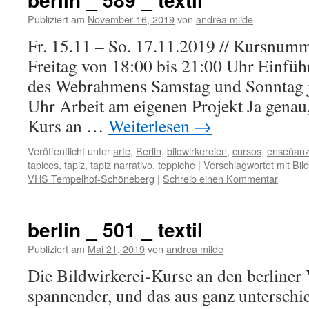
Publiziert am
November 16, 2019
von
andrea milde
Fr. 15.11 – So. 17.11.2019 // Kursnu
Freitag von 18:00 bis 21:00 Uhr Einfü
des Webrahmens Samstag und Sonntag j
Uhr Arbeit am eigenen Projekt Ja genau,
Kurs an …
Weiterlesen
→
Veröffentlicht unter
arte
,
Berlin
,
bildwirkereien
,
cursos
,
enseñan
tapices
,
tapiz
,
tapiz narrativo
,
teppiche
|
Verschlagwortet mit
Bil
VHS Tempelhof-Schöneberg
|
Schreib einen Kommentar
berlin _ 501 _ textil
Publiziert am
Mai 21, 2019
von
andrea milde
Die Bildwirkerei-Kurse an den berlin
spannender, und das aus ganz unterschi