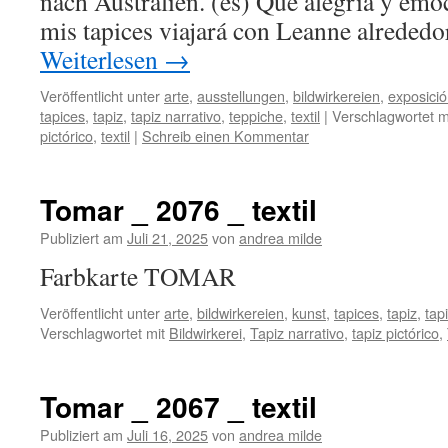
nach Australien. (es) Que alegría y emo
mis tapices viajará con Leanne alreded
Weiterlesen
→
Veröffentlicht unter
arte
,
ausstellungen
,
bildwirkereien
,
exposici
tapices
,
tapiz
,
tapiz narrativo
,
teppiche
,
textil
|
Verschlagwortet m
pictórico
,
textil
|
Schreib einen Kommentar
Tomar _ 2076 _ textil
Publiziert am
Juli 21, 2025
von
andrea milde
Farbkarte TOMAR
Veröffentlicht unter
arte
,
bildwirkereien
,
kunst
,
tapices
,
tapiz
,
tap
Verschlagwortet mit
Bildwirkerei
,
Tapiz narrativo
,
tapiz pictórico
,
Tomar _ 2067 _ textil
Publiziert am
Juli 16, 2025
von
andrea milde