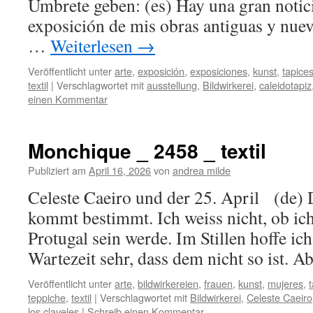
Umbrete geben: (es) Hay una gran notic
exposición de mis obras antiguas y
…
Weiterlesen
→
Veröffentlicht unter
arte
,
exposición
,
exposiciones
,
kunst
,
tapice
textil
|
Verschlagwortet mit
ausstellung
,
Bildwirkerei
,
caleidotapiz
einen Kommentar
Monchique _ 2458 _ textil
Publiziert am
April 16, 2026
von
andrea milde
Celeste Caeiro und der 25. April (de) 
kommt bestimmt. Ich weiss nicht, ob ic
Protugal sein werde. Im Stillen hoffe ic
Wartezeit sehr, dass dem nicht so ist. 
Veröffentlicht unter
arte
,
bildwirkereien
,
frauen
,
kunst
,
mujeres
,
teppiche
,
textil
|
Verschlagwortet mit
Bildwirkerei
,
Celeste Caeiro
los claveles
|
Schreib einen Kommentar