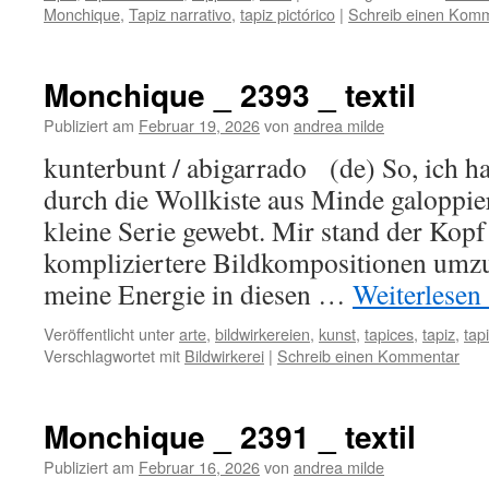
Monchique
,
Tapiz narrativo
,
tapiz pictórico
|
Schreib einen Kom
Monchique _ 2393 _ textil
Publiziert am
Februar 19, 2026
von
andrea milde
kunterbunt / abigarrado (de) So, ich h
durch die Wollkiste aus Minde galoppier
kleine Serie gewebt. Mir stand der Kopf
kompliziertere Bildkompositionen umzus
meine Energie in diesen …
Weiterlesen
Veröffentlicht unter
arte
,
bildwirkereien
,
kunst
,
tapices
,
tapiz
,
tap
Verschlagwortet mit
Bildwirkerei
|
Schreib einen Kommentar
Monchique _ 2391 _ textil
Publiziert am
Februar 16, 2026
von
andrea milde