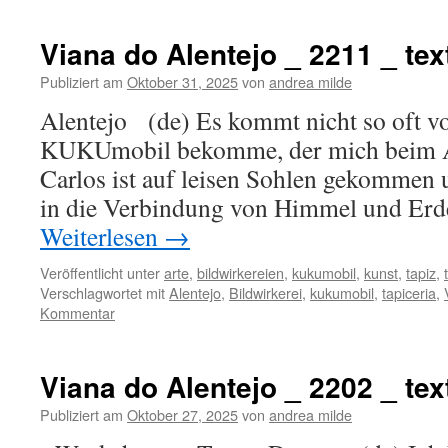
Viana do Alentejo _ 2211 _ text
Publiziert am
Oktober 31, 2025
von
andrea milde
Alentejo (de) Es kommt nicht so oft vo
KUKUmobil bekomme, der mich beim Ar
Carlos ist auf leisen Sohlen gekommen u
in die Verbindung von Himmel und Erd
Weiterlesen
→
Veröffentlicht unter
arte
,
bildwirkereien
,
kukumobil
,
kunst
,
tapiz
,
Verschlagwortet mit
Alentejo
,
Bildwirkerei
,
kukumobil
,
tapiceria
,
Kommentar
Viana do Alentejo _ 2202 _ text
Publiziert am
Oktober 27, 2025
von
andrea milde