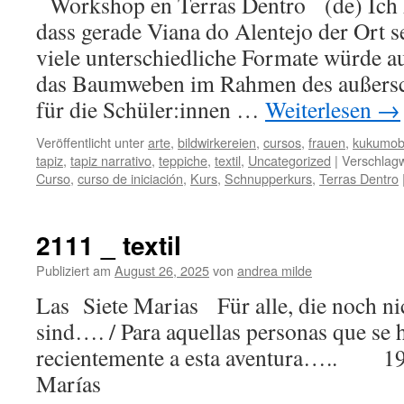
Workshop en Terras Dentro (de) Ich hä
dass gerade Viana do Alentejo der Ort s
viele unterschiedliche Formate würde a
das Baumweben im Rahmen des außersc
für die Schüler:innen …
Weiterlesen
→
Veröffentlicht unter
arte
,
bildwirkereien
,
cursos
,
frauen
,
kukumobi
tapiz
,
tapiz narrativo
,
teppiche
,
textil
,
Uncategorized
|
Verschlagw
Curso
,
curso de iniciación
,
Kurs
,
Schnupperkurs
,
Terras Dentro
2111 _ textil
Publiziert am
August 26, 2025
von
andrea milde
Las Siete Marias Für alle, die noch nic
sind…. / Para aquellas personas que se
recientemente a esta aventura….. 19
Marías