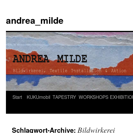
andrea_milde
Zum
Start
KUKUmobil
TAPESTRY
WORKSHOPS
EXHIBITI
Inhalt
springen
Bildwirkerei
Schlagwort-Archive: