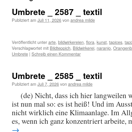
Umbrete _ 2587 _ textil
Publiziert am
Juli 11, 2026
von
andrea milde
Veröffentlicht unter
arte
,
bildwirkereien
,
flora
,
kunst
,
tapices
,
tapi
Verschlagwortet mit
Bildteppich
,
Bildwirkerei
,
naranjo
,
Orangen
Umbrete
|
Schreib einen Kommentar
Umbrete _ 2585 _ textil
Publiziert am
Juli 7, 2026
von
andrea milde
(de) Nicht, dass ich hier langweilen
ist nun mal so: es ist heiß! Und im Auss
nicht wirklich eine Klimaanlage. Im All
es, wenn ich ganz konzentriert arbeite,
→