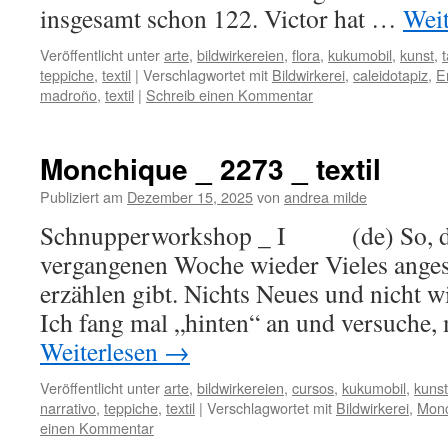
insgesamt schon 122. Victor hat …
Wei
Veröffentlicht unter
arte
,
bildwirkereien
,
flora
,
kukumobil
,
kunst
,
teppiche
,
textil
|
Verschlagwortet mit
Bildwirkerei
,
caleidotapiz
,
E
madroño
,
textil
|
Schreib einen Kommentar
Monchique _ 2273 _ textil
Publiziert am
Dezember 15, 2025
von
andrea milde
Schnupperworkshop _ I (de) So, da 
vergangenen Woche wieder Vieles anges
erzählen gibt. Nichts Neues und nicht w
Ich fang mal „hinten“ an und versuche
Weiterlesen
→
Veröffentlicht unter
arte
,
bildwirkereien
,
cursos
,
kukumobil
,
kunst
narrativo
,
teppiche
,
textil
|
Verschlagwortet mit
Bildwirkerei
,
Mon
einen Kommentar