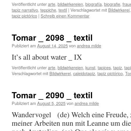
Veröffentlicht unter
arte
,
bildwirkereien
,
biografía
,
biografie
,
frau
tapiz narrativo
,
teppiche
,
textil
|
Verschlagwortet mit
Bildwirkerei
tapiz pictórico
|
Schreib einen Kommentar
Tomar _ 2098 _ textil
Publiziert am
August 14, 2025
von
andrea milde
It’s all about water _ IX
Veröffentlicht unter
arte
,
bildwirkereien
,
kunst
,
tapices
,
tapiz
,
tap
Verschlagwortet mit
Bildwirkerei
,
caleidotapiz
,
tapiz pictórico
,
To
Tomar _ 2090 _ textil
Publiziert am
August 5, 2025
von
andrea milde
Wandervogel (de) Welch eine Freude, z
meiner Arbeiten nun mit Leanne um die 