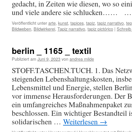
gedacht, in Zeiten wie diesen, wo so ei
und viele andere sie schlucken…… 
Veröffentlicht unter
arte
,
kunst
,
tapices
,
tapiz
,
tapiz narrativo
,
te
Bildweben
,
Bildwirkerei
,
Tapiz narrativo
,
tapiz pictórico
|
Schreib
berlin _ 1165 _ textil
Publiziert am
Juni 9, 2023
von
andrea milde
STOFF.TASCHEN.TUCH. 1. Das Netzw
steigenden Lebenshaltungskosten, insbe
Lebensmittel und Energie, stellen Berli
vor immense Herausforderungen. Der Be
ein umfangreiches Maßnahmenpaket zur
beschlossen. Ein wichtiger Bestandteil 
solidarischen …
Weiterlesen
→