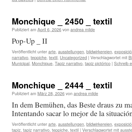
Monchique _ 2450 _ textil
Publiziert am
April 6, 2026
von
andrea milde
Pop-Up _
Veröffentlicht unter
arte
,
ausstellungen
,
bildwirkereien
,
exposici
narrativo
,
teppiche
,
textil
,
Uncategorized
|
Verschlagwortet mit
B
Municipal
,
Monchique
,
Tapiz narrativo
,
tapiz pictórico
|
Schreib 
Monchique _ 2444 _ textil
Publiziert am
März 28, 2026
von
andrea milde
In dem Bemühen, das Beste draus zu m
Intentando sacar lo mejor de la
Veröffentlicht unter
arte
,
ausstellungen
,
bildwirkereien
,
exposici
tapiz
,
tapiz narrativo
,
teppiche
,
textil
|
Verschlagwortet mit
ausste