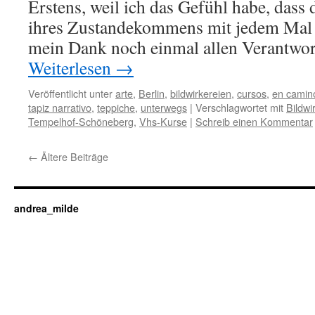
Erstens, weil ich das Gefühl habe, dass 
ihres Zustandekommens mit jedem Mal 
mein Dank noch einmal allen Verantwo
Weiterlesen
→
Veröffentlicht unter
arte
,
Berlin
,
bildwirkereien
,
cursos
,
en camin
tapiz narrativo
,
teppiche
,
unterwegs
|
Verschlagwortet mit
Bildwi
Tempelhof-Schöneberg
,
Vhs-Kurse
|
Schreib einen Kommentar
←
Ältere Beiträge
andrea_milde