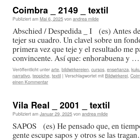
Coimbra _ 2149 _ textil
Publiziert am
Mai 6, 2025
von
andrea milde
Abschied / Despedida _ I (es) Antes de
tejer su cuadro. Un clavel sobre un fond
primera vez que teje y el resultado me 
convincente. Así que: enhorabuena y 
Veröffentlicht unter
arte
,
bildwirkereien
,
cursos
,
enseñanza
,
kuk
narrativo
,
teppiche
,
textil
|
Verschlagwortet mit
Bildwirkerei
,
Coim
einen Kommentar
Vila Real _ 2001 _ textil
Publiziert am
Januar 29, 2025
von
andrea milde
SAPOS (es) He pensado que, en tiempos
gente escupe sapos y otros se las trag