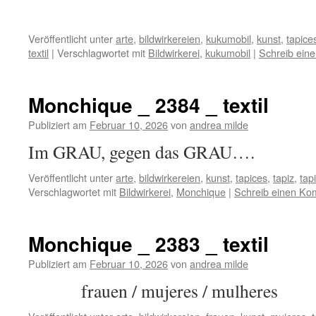
Veröffentlicht unter
arte
,
bildwirkereien
,
kukumobil
,
kunst
,
tapice
textil
|
Verschlagwortet mit
Bildwirkerei
,
kukumobil
|
Schreib ein
Monchique _ 2384 _ textil
Publiziert am
Februar 10, 2026
von
andrea milde
Im GRAU, gegen das GRAU….
Veröffentlicht unter
arte
,
bildwirkereien
,
kunst
,
tapices
,
tapiz
,
tap
Verschlagwortet mit
Bildwirkerei
,
Monchique
|
Schreib einen K
Monchique _ 2383 _ textil
Publiziert am
Februar 10, 2026
von
andrea milde
frauen / mujeres / mulheres