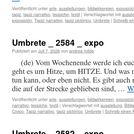
Veröffentlicht unter
arte
,
ausstellungen
,
bildwirkereien
,
exposici
tapiz
,
tapiz narrativo
,
teppiche
,
textil
|
Verschlagwortet mit
ausste
exposición
,
Tapiz narrativo
,
tapiz pictórico
,
Umbrete
|
Schreib e
Umbrete _ 2584 _ expo
Publiziert am
Juli 7, 2026
von
andrea milde
(de) Vom Wochenende werde ich euch 
geht es um Hitze, um HITZE. Und was 
tun kann, oder eben nicht. Es gibt auch 
die auf der Strecke geblieben sind, …
We
Veröffentlicht unter
arte
,
ausstellungen
,
bildwirkereien
,
exposici
narrativo
,
teppiche
,
textil
|
Verschlagwortet mit
ausstellung
,
Bildw
Cívico
,
Tapiz narrativo
,
tapiz pictórico
,
Umbrete
|
Schreib einen
Umbrete _ 2582 _ expo