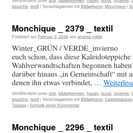
Veröffentlicht unter
arte
,
bildwirkereien
,
frauen
,
kunst
,
mujeres
,
teppiche
,
textil
|
Verschlagwortet mit
Bildwirkerei
,
Monchique
|
S
Monchique _ 2379 _ textil
Publiziert am
Februar 3, 2026
von
andrea milde
Winter_GRÜN / VERDE_invierno (
euch schon, dass diese Kaleidoteppiche 
Wahlverwandtschaften begonnen haben? 
darüber hinaus „in Gemeinschaft“ mit a
denen ihn etwas verbindet, …
Weiterle
Veröffentlicht unter
arte
,
bildwirkereien
,
frauen
,
kunst
,
mujeres
,
teppiche
,
textil
|
Verschlagwortet mit
Bildwirkerei
,
Caleidotapices
Tapices
|
Schreib einen Kommentar
Monchique _ 2296 _ textil