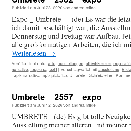
Publiziert am
Juni 28, 2026
von
andrea milde
Expo _ Umbrete (de) Es war die letzten
ich damit beschäftigt war, die Ausstellu
Donnerstag und Freitag war Aufbau. Jetzt
alle großformatigen Arbeiten, die ich m
Weiterlesen
→
Veröffentlicht unter
arte
,
ausstellungen
,
bildwirkereien
,
exposici
narrativo
,
teppiche
,
textil
|
Verschlagwortet mit
ausstellung
,
Bildw
Tapiz narrativo
,
tapiz pictórico
,
Umbrete
|
Schreib einen Komme
Umbrete _ 2557 _ expo
Publiziert am
Juni 12, 2026
von
andrea milde
UMBRETE (de) Es gibt tolle Neuigkeit
Ausstellung meiner älteren und meiner 