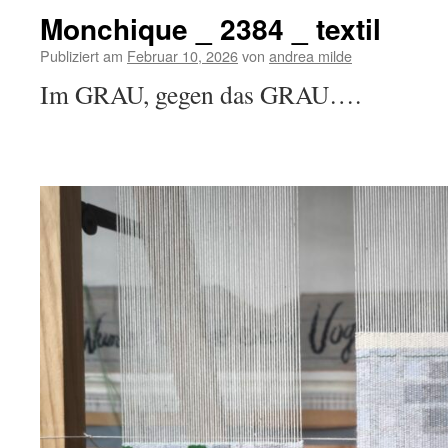
Monchique _ 2384 _ textil
Publiziert am
Februar 10, 2026
von
andrea milde
Im GRAU, gegen das GRAU….