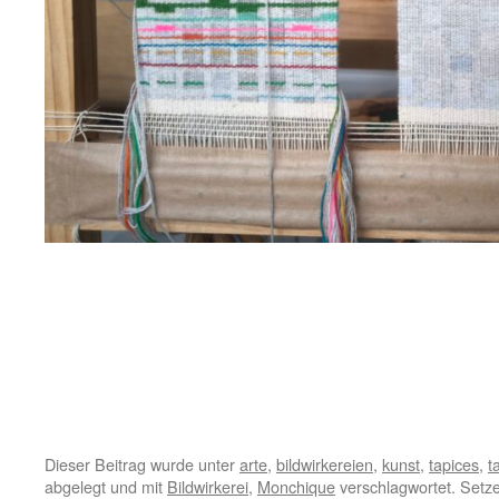
Dieser Beitrag wurde unter
arte
,
bildwirkereien
,
kunst
,
tapices
,
t
abgelegt und mit
Bildwirkerei
,
Monchique
verschlagwortet. Setz