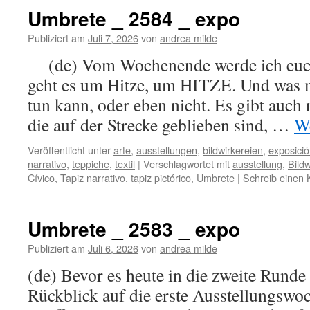
Umbrete _ 2584 _ expo
Publiziert am
Juli 7, 2026
von
andrea milde
(de) Vom Wochenende werde ich euch 
geht es um Hitze, um HITZE. Und was 
tun kann, oder eben nicht. Es gibt auch 
die auf der Strecke geblieben sind, …
We
Veröffentlicht unter
arte
,
ausstellungen
,
bildwirkereien
,
exposici
narrativo
,
teppiche
,
textil
|
Verschlagwortet mit
ausstellung
,
Bildw
Cívico
,
Tapiz narrativo
,
tapiz pictórico
,
Umbrete
|
Schreib einen
Umbrete _ 2583 _ expo
Publiziert am
Juli 6, 2026
von
andrea milde
(de) Bevor es heute in die zweite Runde g
Rückblick auf die erste Ausstellungswo