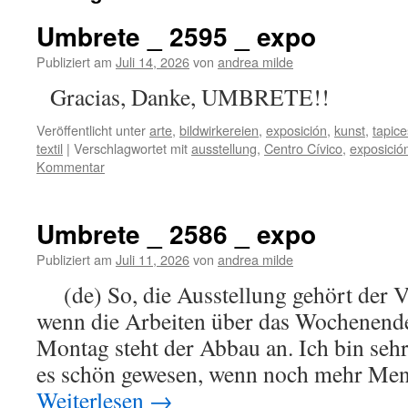
Umbrete _ 2595 _ expo
Publiziert am
Juli 14, 2026
von
andrea milde
Gracias, Danke, U
Veröffentlicht unter
arte
,
bildwirkereien
,
exposición
,
kunst
,
tapice
textil
|
Verschlagwortet mit
ausstellung
,
Centro Cívico
,
exposició
Kommentar
Umbrete _ 2586 _ expo
Publiziert am
Juli 11, 2026
von
andrea milde
(de) So, die Ausstellung gehört der V
wenn die Arbeiten über das Wochenende
Montag steht der Abbau an. Ich bin seh
es schön gewesen, wenn noch mehr Men
Weiterlesen
→