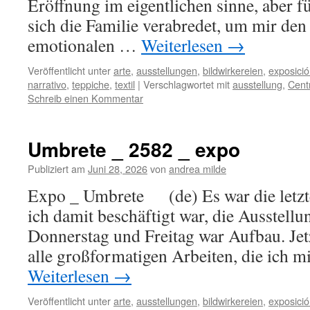
Eröffnung im eigentlichen sinne, aber f
sich die Familie verabredet, um mir de
emotionalen …
Weiterlesen
→
Veröffentlicht unter
arte
,
ausstellungen
,
bildwirkereien
,
exposici
narrativo
,
teppiche
,
textil
|
Verschlagwortet mit
ausstellung
,
Cent
Schreib einen Kommentar
Umbrete _ 2582 _ expo
Publiziert am
Juni 28, 2026
von
andrea milde
Expo _ Umbrete (de) Es war die letzten
ich damit beschäftigt war, die Ausstellu
Donnerstag und Freitag war Aufbau. Jetzt
alle großformatigen Arbeiten, die ich m
Weiterlesen
→
Veröffentlicht unter
arte
,
ausstellungen
,
bildwirkereien
,
exposici