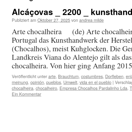
Alcáçovas _ 2200 _ kunsthan
Publiziert am
Oktober 27, 2025
von
andrea milde
Arte chocalheira (de) Arte chocalheira
Portugal das Kunsthandwerk der Herste
(Chocalhos), meist Kuhglocken. Die G
Landkreis Viana do Alentejo gilt als da
chocalheira. Von hier ging Anfang 20
Veröffentlicht unter
arte
,
Brauchtum
,
costumbres
,
Dorfleben
,
enl
meinung
,
opinión
,
pueblos
,
Umwelt
,
vida en el pueblo
|
Verschla
chocalheira
,
chocalheiro
,
Empresa Chocalhos Pardalinho Lda
,
T
Ein Kommentar