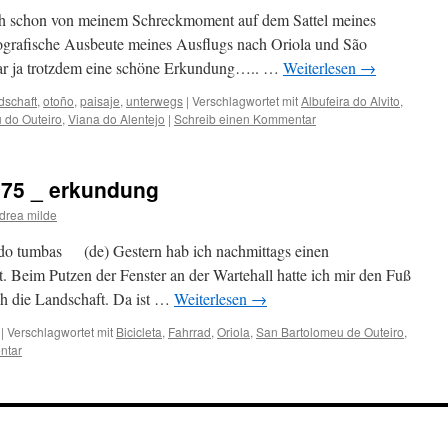
ch schon von meinem Schreckmoment auf dem Sattel meines
otografische Ausbeute meines Ausflugs nach Oriola und São
ar ja trotzdem eine schöne Erkundung….. …
Weiterlesen
→
dschaft
,
otoño
,
paisaje
,
unterwegs
|
Verschlagwortet mit
Albufeira do Alvito
,
 do Outeiro
,
Viana do Alentejo
|
Schreib einen Kommentar
175 _ erkundung
drea milde
do tumbas (de) Gestern hab ich nachmittags einen
. Beim Putzen der Fenster an der Wartehall hatte ich mir den Fuß
ch die Landschaft. Da ist …
Weiterlesen
→
|
Verschlagwortet mit
Bicicleta
,
Fahrrad
,
Oriola
,
San Bartolomeu de Outeiro
,
ntar