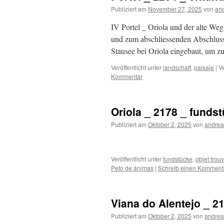
Publiziert am
November 27, 2025
von
and
IV Portel _ Oriola und der alte W
und zum abschliessenden Abschlus
Stausee bei Oriola eingebaut, um 
Veröffentlicht unter
landschaft
,
paisaje
|
V
Kommentar
Oriola _ 2178 _ funds
Publiziert am
Oktober 2, 2025
von
andrea
Veröffentlicht unter
fundstücke
,
objet trou
Peto de ánimas
|
Schreib einen Komment
Viana do Alentejo _ 2
Publiziert am
Oktober 2, 2025
von
andrea