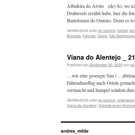
Albufeira do Alvito (de) So, wo i
Drahtesels erzählt habe, hier die f
Bartolomeu do Outeiro. Denn es w
Veröffentlicht unter
en camino
,
herbst
,
lan
Bicicleta
,
Fahrrad
,
Oriola
,
São Bartolomeu
Viana do Alentejo _ 2
Publiziert am
September 30, 2025
von
an
…wie eine gesengte Sau /… abrien
Fahrradausflug nach Oriola gemacht
verstaucht und humpel seitdem dur
Veröffentlicht unter
en camino
,
unterwegs
Viana de Alentejo
|
Schreib einen Komme
andrea_milde