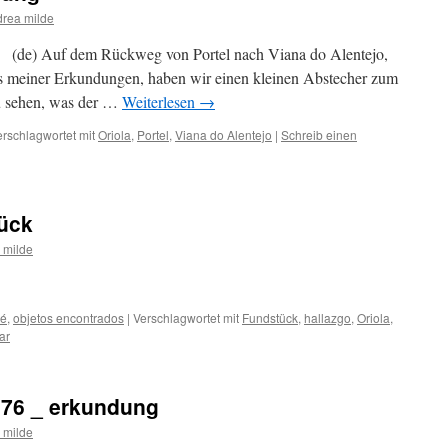
rea milde
eg (de) Auf dem Rückweg von Portel nach Viana do Alentejo,
s meiner Erkundungen, haben wir einen kleinen Abstecher zum
zu sehen, was der …
Weiterlesen
→
erschlagwortet mit
Oriola
,
Portel
,
Viana do Alentejo
|
Schreib einen
tück
 milde
vé
,
objetos encontrados
|
Verschlagwortet mit
Fundstück
,
hallazgo
,
Oriola
,
ar
176 _ erkundung
 milde