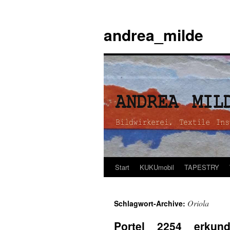
andrea_milde
Start
KUKUmobil
TAPESTRY
Zum
Inhalt
Oriola
Schlagwort-Archive:
springen
Portel _ 2254 _ erkun