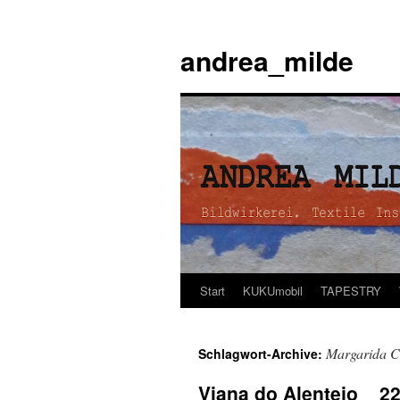
andrea_milde
Start
KUKUmobil
TAPESTRY
Zum
Inhalt
Margarida C
Schlagwort-Archive:
springen
Viana do Alentejo _ 22