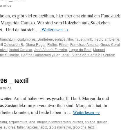
a milde
en, es gibt viel zu erzählen, hier aber erst einmal ein Fundstück
 Margarida Cartaxo. Wir sind vom Hölzchen aufs Stöckchen
et. Und da hat sich …
Weiterlesen
→
Brauchtum
,
costumbres
,
Dorfleben
,
enlace
,
film
,
frauen
,
link
,
medio ambiente
,
it
Colección B.
,
Diana Regal
,
Fieltro
,
Filzen
,
Francisco Amante
,
Grupo Coral
alvet
,
Isabel Cartaxo
,
José Alberto Ferreira
,
Lugar do Real
,
Manuel
ricia Galego
,
Regina Guimarães y Saguenail
,
Viana do Alentejo
|
Schreib
96 _ textil
a milde
zweiten Anlauf haben wir es geschafft. Dank Margarida und
das Zustandekommen verantwortlich sind. Margarida hat ihr
 arbeiten konnten, und beide haben in …
Weiterlesen
→
ektur
,
arquitectura
,
arte
,
atelier
,
bildwirkereien
,
cursos
,
enlace
,
frauen
,
os autores
,
taller
,
tapices
,
tapiz
,
tapiz narrativo
,
teppiche
,
textil
|