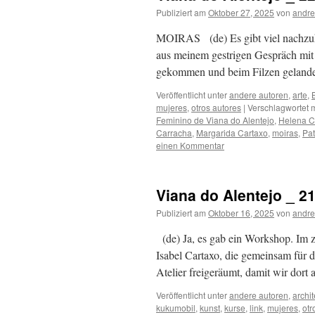
Publiziert am
Oktober 27, 2025
von
andre
MOIRAS (de) Es gibt viel nachzuhol
aus meinem gestrigen Gespräch mit
gekommen und beim Filzen geland
Veröffentlicht unter
andere autoren
,
arte
,
mujeres
,
otros autores
|
Verschlagwortet m
Feminino de Viana do Alentejo
,
Helena C
Carracha
,
Margarida Cartaxo
,
moiras
,
Pat
einen Kommentar
Viana do Alentejo _ 21
Publiziert am
Oktober 16, 2025
von
andre
(de) Ja, es gab ein Workshop. Im 
Isabel Cartaxo, die gemeinsam für 
Atelier freigeräumt, damit wir dort
Veröffentlicht unter
andere autoren
,
archit
kukumobil
,
kunst
,
kurse
,
link
,
mujeres
,
otr