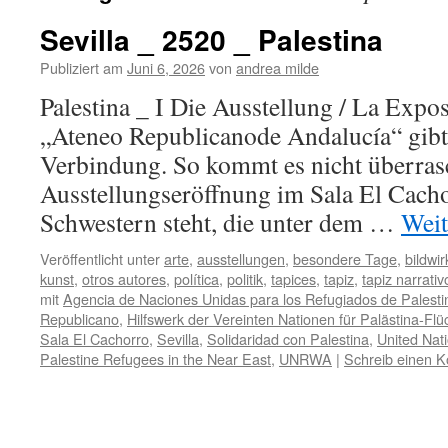
Sevilla _ 2520 _ Palestina
Publiziert am
Juni 6, 2026
von
andrea milde
Palestina _ I Die Ausstellung / La Ex
„Ateneo Republicanode Andalucía“ gibt 
Verbindung. So kommt es nicht überras
Ausstellungseröffnung im Sala El Cach
Schwestern steht, die unter dem …
Weit
Veröffentlicht unter
arte
,
ausstellungen
,
besondere Tage
,
bildwi
kunst
,
otros autores
,
política
,
politik
,
tapices
,
tapiz
,
tapiz narrativ
mit
Agencia de Naciones Unidas para los Refugiados de Palesti
Republicano
,
Hilfswerk der Vereinten Nationen für Palästina-Fl
Sala El Cachorro
,
Sevilla
,
Solidaridad con Palestina
,
United Nat
Palestine Refugees in the Near East
,
UNRWA
|
Schreib einen 