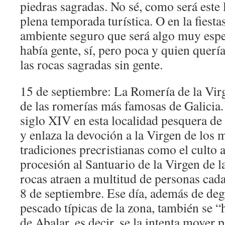
piedras sagradas. No sé, como será este 
plena temporada turística. O en la fiesta
ambiente seguro que será algo muy espec
había gente, sí, pero poca y quien querí
las rocas sagradas sin gente.
15 de septiembre: La Romería de la Virg
de las romerías más famosas de Galicia.
siglo XIV en esta localidad pesquera de
y enlaza la devoción a la Virgen de los 
tradiciones precristianas como el culto a
procesión al Santuario de la Virgen de l
rocas atraen a multitud de personas cad
8 de septiembre. Ese día, además de degu
pescado típicas de la zona, también se “h
de Abalar, es decir, se la intenta mover 