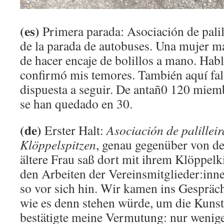
(es)
Primera parada: Asociación de palill
de la parada de autobuses. Una mujer ma
de hacer encaje de bolillos a mano. Hab
confirmó mis temores. También aquí falt
dispuesta a seguir. De antañ0 120 miemb
se han quedado en 30.
(de)
Erster Halt:
Asociación de palilleir
Klöppelspitzen
, genau gegenüber von de
ältere Frau saß dort mit ihrem Klöppel
den Arbeiten der Vereinsmitglieder:inn
so vor sich hin. Wir kamen ins Gespräch 
wie es denn stehen würde, um die Kunst
bestätigte meine Vermutung: nur weni