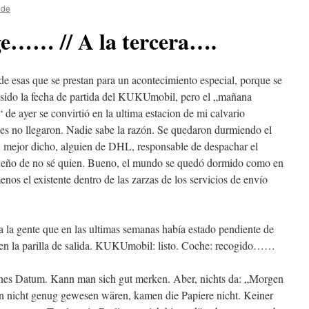
lde
ge…… // A la tercera….
e esas que se prestan para un acontecimiento especial, porque se
sido la fecha de partida del KUKUmobil, pero el „mañana
 de ayer se convirtió en la ultima estacion de mi calvario
eles no llegaron. Nadie sabe la razón. Se quedaron durmiendo el
 , mejor dicho, alguien de DHL, responsable de despachar el
sueño de no sé quien. Bueno, el mundo se quedó dormido como en
enos el existente dentro de las zarzas de los servicios de envío
a la gente que en las ultimas semanas había estado pendiente de
a en la parilla de salida. KUKUmobil: listo. Coche: recogido……
es Datum. Kann man sich gut merken. Aber, nichts da: „Morgen
en nicht genug gewesen wären, kamen die Papiere nicht. Keiner