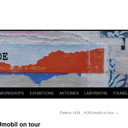
WORKSHOPS
EXHIBITIONS
AKTIONEN
LABYRINTHS
FOUNDL
Fisterra 1434 _ KUKUmobil on tour
→
mobil on tour