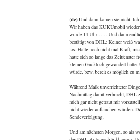
(de)
Und dann kamen sie nicht. Ich 
Wir haben das KUKUmobil wieder a
wurde 14 Uhr…… Und dann endlich 
bestätigt von DHL: Keiner weiß was 
los. Hatte noch nicht mal Kraft, m
hatte sich so lange das Zeitfenster 
kleinen Guckloch gewandelt hatte. 
würde, bzw. bereit es möglich zu m
Während Maik unverrichteter Dinge
Nachmittag damit verbracht, DHL z
mich gar nicht getraut mir vorzuste
nicht wieder auftauchen würden. Da
Sendeverfolgung.
Und am nächsten Morgen, so als we
das DHL-Auto nach Elkhausen. Und