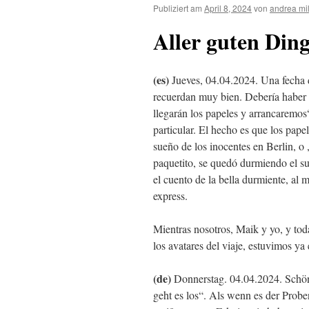
Publiziert am
April 8, 2024
von
andrea mi
Aller guten Din
(es)
Jueves, 04.04.2024. Una fecha d
recuerdan muy bien. Debería haber 
llegarán los papeles y arrancaremos“
particular. El hecho es que los pap
sueño de los inocentes en Berlin, o
paquetito, se quedó durmiendo el 
el cuento de la bella durmiente, al m
express.
Mientras nosotros, Maik y yo, y tod
los avatares del viaje, estuvimos y
(de)
Donnerstag. 04.04.2024. Schön
geht es los“. Als wenn es der Prob