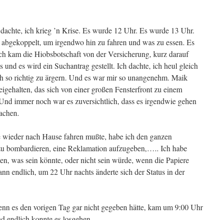
dachte, ich krieg ’n Krise. Es wurde 12 Uhr. Es wurde 13 Uhr.
bgekoppelt, um irgendwo hin zu fahren und was zu essen. Es
kam die Hiobsbotschaft von der Versicherung, kurz darauf
und es wird ein Suchantrag gestellt. Ich dachte, ich heul gleich
ich so richtig zu ärgern. Und es war mir so unangenehm. Maik
freigehalten, das sich von einer großen Fensterfront zu einem
Und immer noch war es zuversichtlich, dass es irgendwie gehen
achen.
 wieder nach Hause fahren mußte, habe ich den ganzen
u bombardieren, eine Reklamation aufzugeben,….. Ich habe
llen, was sein könnte, oder nicht sein würde, wenn die Papiere
nn endlich, um 22 Uhr nachts änderte sich der Status in der
nn es den vorigen Tag gar nicht gegeben hätte, kam um 9:00 Uhr
 endlich konnte es losgehen.