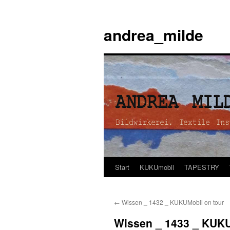
andrea_milde
Start
KUKUmobil
TAPESTRY
Zum
Inhalt
←
Wissen _ 1432 _ KUKUMobil on tour
springen
Wissen _ 1433 _ KUKU