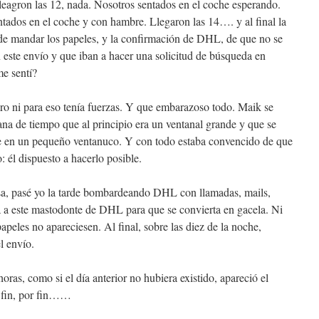
Lleagron las 12, nada. Nosotros sentados en el coche esperando.
tados en el coche y con hambre. Llegaron las 14…. y al final la
 de mandar los papeles, y la confirmación de DHL, de que no se
 este envío y que iban a hacer una solicitud de búsqueda en
e sentí?
pero ni para eso tenía fuerzas. Y que embarazoso todo. Maik se
ana de tiempo que al principio era un ventanal grande y que se
e en un pequeño ventanuco. Y con todo estaba convencido de que
 él dispuesto a hacerlo posible.
sa, pasé yo la tarde bombardeando DHL con llamadas, mails,
 a este mastodonte de DHL para que se convierta en gacela. Ni
papeles no apareciesen. Al final, sobre las diez de la noche,
l envío.
oras, como si el día anterior no hubiera existido, apareció el
 fin, por fin……