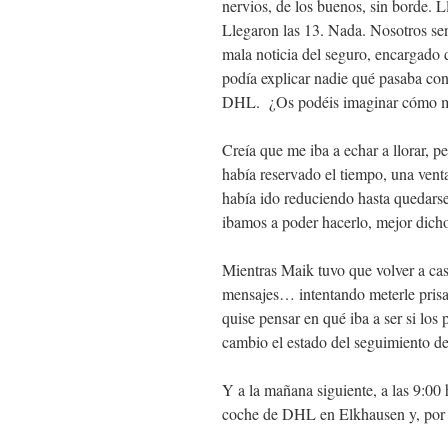
nervios, de los buenos, sin borde. 
Llegaron las 13. Nada. Nosotros sen
mala noticia del seguro, encargado
podía explicar nadie qué pasaba con
DHL. ¿Os podéis imaginar cómo m
Creía que me iba a echar a llorar, 
había reservado el tiempo, una vent
había ido reduciendo hasta quedars
ibamos a poder hacerlo, mejor dicho:
Mientras Maik tuvo que volver a ca
mensajes… intentando meterle prisa
quise pensar en qué iba a ser si los 
cambio el estado del seguimiento de
Y a la mañana siguiente, a las 9:00 h
coche de DHL en Elkhausen y, por