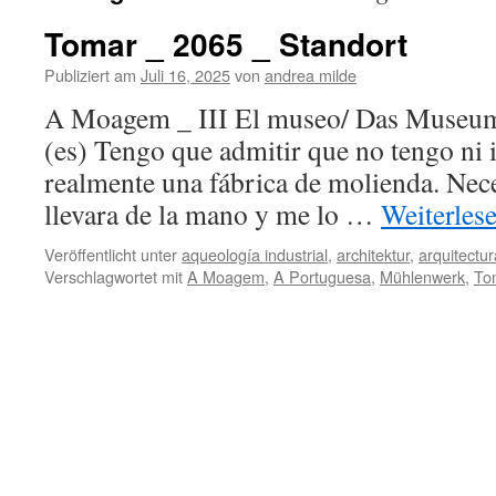
Tomar _ 2065 _ Standort
Publiziert am
Juli 16, 2025
von
andrea milde
A Moagem _ III El museo/ Das Muse
(es) Tengo que admitir que no tengo ni
realmente una fábrica de molienda. Nece
llevara de la mano y me lo …
Weiterles
Veröffentlicht unter
aqueología industrial
,
architektur
,
arquitectur
Verschlagwortet mit
A Moagem
,
A Portuguesa
,
Mühlenwerk
,
To