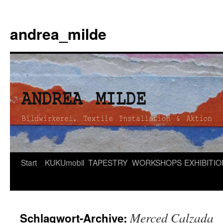
andrea_milde
Zum
Start
KUKUmobil
TAPESTRY
WORKSHOPS
EXHIBITI
Inhalt
springen
Merced Calzada
Schlagwort-Archive: