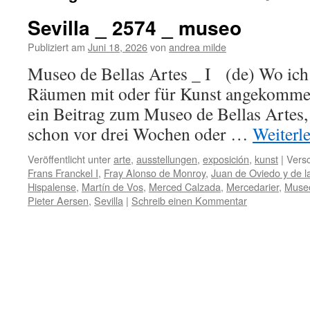
Sevilla _ 2574 _ museo
Publiziert am
Juni 18, 2026
von
andrea milde
Museo de Bellas Artes _ I (de) Wo ich
Räumen mit oder für Kunst angekommen 
ein Beitrag zum Museo de Bellas Artes,
schon vor drei Wochen oder …
Weiterl
Veröffentlicht unter
arte
,
ausstellungen
,
exposición
,
kunst
|
Versc
Frans Franckel I
,
Fray Alonso de Monroy
,
Juan de Oviedo y de 
Hispalense
,
Martín de Vos
,
Merced Calzada
,
Mercedarier
,
Museo
Pieter Aersen
,
Sevilla
|
Schreib einen Kommentar