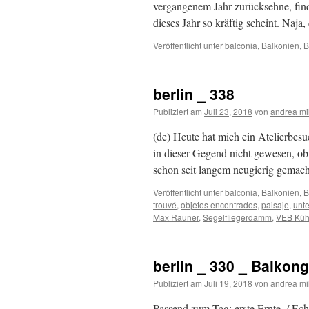
vergangenem Jahr zurücksehne, find
dieses Jahr so kräftig scheint. Naja
Veröffentlicht unter
balconia
,
Balkonien
,
B
berlin _ 338
Publiziert am
Juli 23, 2018
von
andrea mi
(de) Heute hat mich ein Atelierbes
in dieser Gegend nicht gewesen, ob
schon seit langem neugierig gemach
Veröffentlicht unter
balconia
,
Balkonien
,
B
trouvé
,
objetos encontrados
,
paisaje
,
unt
Max Rauner
,
Segelfliegerdamm
,
VEB Küh
berlin _ 330 _ Balkong
Publiziert am
Juli 19, 2018
von
andrea mi
Passend zum Tag: erste Ernte. / Ec