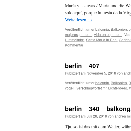
María y las uvas / Maria und die 
solo aquí, porque la fiesta de la Vi
Weiterlesen
→
Veröffentlicht unter
balconia
,
Balkonien
,
b
mujeres
,
pueblos
,
vida en el pueblo
|
Vers
Himmelfahrt
,
Santa María la Real
,
Sedes 
Kommentar
berlin _ 407
Publiziert am
November 5, 2018
von
andr
Veröffentlicht unter
balconia
,
Balkonien
,
B
vögel
|
Verschlagwortet mit
Lichtenberg
,
W
berlin _ 340 _ balkong
Publiziert am
Juli 28, 2018
von
andrea mi
Tja, so ist das mit dem Wetter, wä