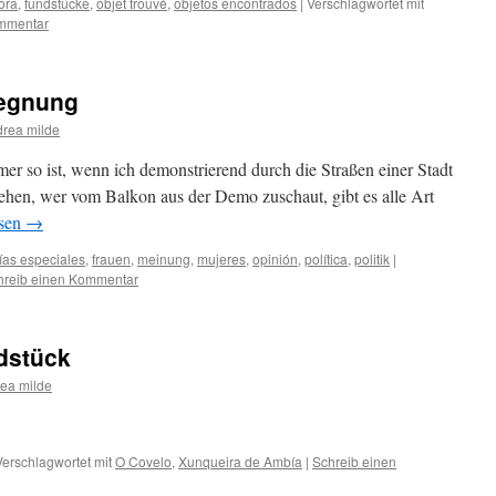
lora
,
fundstücke
,
objet trouvé
,
objetos encontrados
|
Verschlagwortet mit
ommentar
gegnung
rea milde
r so ist, wenn ich demonstrierend durch die Straßen einer Stadt
sehen, wer vom Balkon aus der Demo zuschaut, gibt es alle Art
esen
→
ías especiales
,
frauen
,
meinung
,
mujeres
,
opinión
,
política
,
politik
|
hreib einen Kommentar
dstück
ea milde
Verschlagwortet mit
O Covelo
,
Xunqueira de Ambía
|
Schreib einen