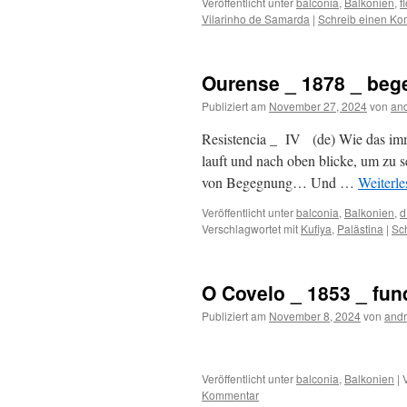
Veröffentlicht unter
balconia
,
Balkonien
,
f
Vilarinho de Samarda
|
Schreib einen K
Ourense _ 1878 _ be
Publiziert am
November 27, 2024
von
and
Resistencia _ IV (de) Wie das imme
lauft und nach oben blicke, um zu 
von Begegnung… Und …
Weiterl
Veröffentlicht unter
balconia
,
Balkonien
,
d
Verschlagwortet mit
Kufiya
,
Palästina
|
Sc
O Covelo _ 1853 _ fun
Publiziert am
November 8, 2024
von
andr
Veröffentlicht unter
balconia
,
Balkonien
|
Kommentar