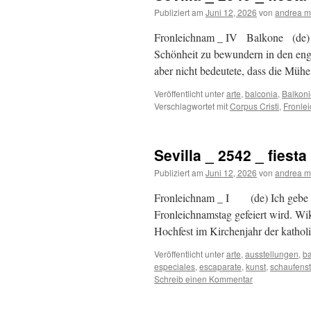
Publiziert am
Juni 12, 2026
von
andrea m
Fronleichnam _ IV Balkone (de) Die
Schönheit zu bewundern in den engen
aber nicht bedeutete, dass die Mü
Veröffentlicht unter
arte
,
balconia
,
Balkon
Verschlagwortet mit
Corpus Cristi
,
Fronle
Sevilla _ 2542 _ fiesta
Publiziert am
Juni 12, 2026
von
andrea m
Fronleichnam _ I (de) Ich gebe z
Fronleichnamstag gefeiert wird. Wik
Hochfest im Kirchenjahr der katho
Veröffentlicht unter
arte
,
ausstellungen
,
ba
especiales
,
escaparate
,
kunst
,
schaufenst
Schreib einen Kommentar