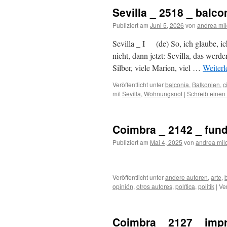
Sevilla _ 2518 _ balco
Publiziert am
Juni 5, 2026
von
andrea mi
Sevilla _ I (de) So, ich glaube, ic
nicht, dann jetzt: Sevilla, das werde
Silber, viele Marien, viel …
Weiter
Veröffentlicht unter
balconia
,
Balkonien
,
c
mit
Sevilla
,
Wohnungsnot
|
Schreib eine
Coimbra _ 2142 _ fun
Publiziert am
Mai 4, 2025
von
andrea mil
Veröffentlicht unter
andere autoren
,
arte
,
opinión
,
otros autores
,
política
,
politik
|
Ve
Coimbra _ 2127 _ imp