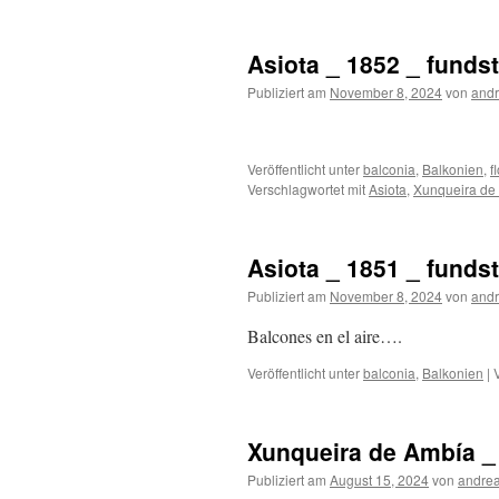
Asiota _ 1852 _ funds
Publiziert am
November 8, 2024
von
andr
Veröffentlicht unter
balconia
,
Balkonien
,
f
Verschlagwortet mit
Asiota
,
Xunqueira de
Asiota _ 1851 _ funds
Publiziert am
November 8, 2024
von
andr
Balcones en el aire….
Veröffentlicht unter
balconia
,
Balkonien
|
Xunqueira de Ambía _ 
Publiziert am
August 15, 2024
von
andrea