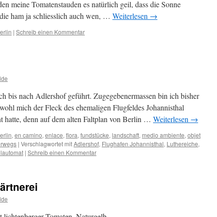
en meine Tomatenstauden es natürlich geil, dass die Sonne
, die ham ja schliesslich auch wen, …
Weiterlesen
→
erlin
|
Schreib einen Kommentar
lde
uch bis nach Adlershof geführt. Zugegebenermassen bin ich bisher
wohl mich der Fleck des ehemaligen Flugfeldes Johannisthal
t hatte, denn auf dem alten Faltplan von Berlin …
Weiterlesen
→
erlin
,
en camino
,
enlace
,
flora
,
fundstücke
,
landschaft
,
medio ambiente
,
objet
erwegs
|
Verschlagwortet mit
Adlershof
,
Flughafen Johannisthal
,
Luthereiche
,
lautomat
|
Schreib einen Kommentar
ärtnerei
lde
ht lichtenberger Tomaten. Naturgelb.