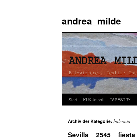
andrea_milde
Start
KUKUmobil
TAPESTRY
Zum
Inhalt
balconia
Archiv der Kategorie:
springen
Sevilla _ 2545 _ fiesta