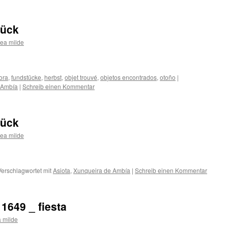
tück
ea milde
lora
,
fundstücke
,
herbst
,
objet trouvé
,
objetos encontrados
,
otoño
|
 Ambía
|
Schreib einen Kommentar
tück
ea milde
Verschlagwortet mit
Asiota
,
Xunqueira de Ambía
|
Schreib einen Kommentar
1649 _ fiesta
 milde