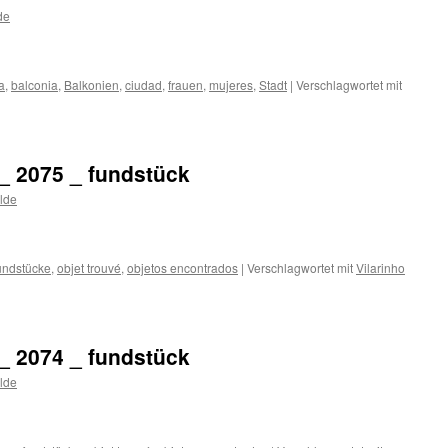
de
lelos
a
,
balconia
,
Balkonien
,
ciudad
,
frauen
,
mujeres
,
Stadt
|
Verschlagwortet mit
_ 2075 _ fundstück
lde
undstücke
,
objet trouvé
,
objetos encontrados
|
Verschlagwortet mit
Vilarinho
_ 2074 _ fundstück
lde