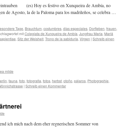
Weintrauben (es) Hoy es festivo en Xunqueira de Ambía, no
rgen de Agosto, la de la Paloma para los madrileños, se celebra …
esondere Tage
,
Brauchtum
,
costumbres
,
días especiales
,
Dorfleben
,
frauen
,
chlagwortet mit
Colegiata de Xunqueira de Ambía
,
Jungfrau Maria
,
Mariä
sapientiae
,
Sitz der Weisheit
,
Trono de la sabiduría
,
Virgen
|
Schreib einen
ea milde
erlin
,
fauna
,
foto
,
fotografia
,
fotos
,
herbst
,
otoño
,
pájaros
,
Photographie
,
önnichstrasse
|
Schreib einen Kommentar
ärtnerei
lde
hrend ich mich nach dem eher regnerischen Sommer von