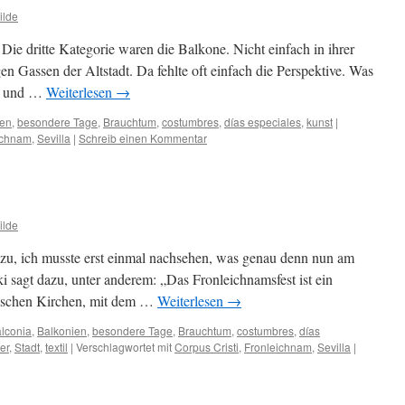
ilde
 dritte Kategorie waren die Balkone. Nicht einfach in ihrer
 Gassen der Altstadt. Da fehlte oft einfach die Perspektive. Was
he und …
Weiterlesen
→
ien
,
besondere Tage
,
Brauchtum
,
costumbres
,
días especiales
,
kunst
|
ichnam
,
Sevilla
|
Schreib einen Kommentar
ilde
u, ich musste erst einmal nachsehen, was genau denn nun am
i sagt dazu, unter anderem: „Das Fronleichnamsfest ist ein
lischen Kirchen, mit dem …
Weiterlesen
→
lconia
,
Balkonien
,
besondere Tage
,
Brauchtum
,
costumbres
,
días
er
,
Stadt
,
textil
|
Verschlagwortet mit
Corpus Cristi
,
Fronleichnam
,
Sevilla
|