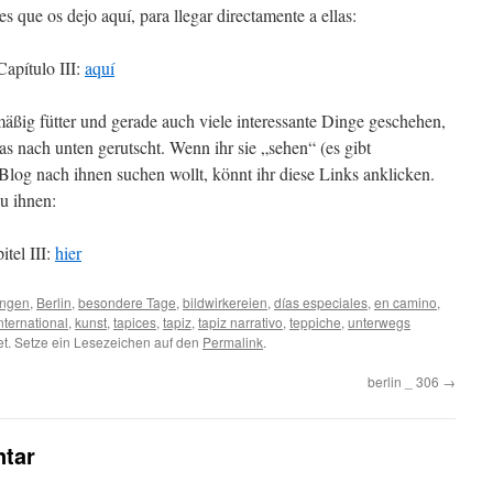
es que os dejo aquí, para llegar directamente a ellas:
Capítulo III:
aquí
äßig fütter und gerade auch viele interessante Dinge geschehen,
s nach unten gerutscht. Wenn ihr sie „sehen“ (es gibt
 Blog nach ihnen suchen wollt, könnt ihr diese Links anklicken.
u ihnen:
itel III:
hier
ungen
,
Berlin
,
besondere Tage
,
bildwirkereien
,
días especiales
,
en camino
,
nternational
,
kunst
,
tapices
,
tapiz
,
tapiz narrativo
,
teppiche
,
unterwegs
t. Setze ein Lesezeichen auf den
Permalink
.
berlin _ 306
→
tar