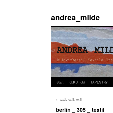
andrea_milde
Start
KUKUmobil
TAPESTRY
Zum
Inhalt
←
textil, textil, textil
springen
berlin _ 305 _ textil