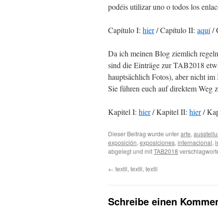
podéis utilizar uno o todos los enlac
Capítulo I:
hier
/ Capítulo II:
aquí
/ 
Da ich meinen Blog ziemlich regelm
sind die Einträge zur TAB2018 etwa
hauptsächlich Fotos), aber nicht im
Sie führen euch auf direktem Weg z
Kapitel I:
hier
/ Kapitel II:
hier
/ Kap
Dieser Beitrag wurde unter
arte
,
ausstell
exposición
,
exposiciones
,
internacional
,
i
abgelegt und mit
TAB2018
verschlagworte
←
textil, textil, textil
Schreibe einen Kommen