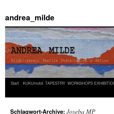
andrea_milde
Zum
Start
KUKUmobil
TAPESTRY
WORKSHOPS
EXHIBITI
Inhalt
springen
Joseba MP
Schlagwort-Archive: