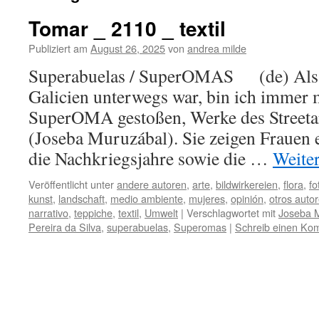
Tomar _ 2110 _ textil
Publiziert am
August 26, 2025
von
andrea milde
Superabuelas / SuperOMAS (de) Als ic
Galicien unterwegs war, bin ich immer 
SuperOMA gestoßen, Werke des Streeta
(Joseba Muruzábal). Sie zeigen Frauen e
die Nachkriegsjahre sowie die …
Weite
Veröffentlicht unter
andere autoren
,
arte
,
bildwirkereien
,
flora
,
fo
kunst
,
landschaft
,
medio ambiente
,
mujeres
,
opinión
,
otros auto
narrativo
,
teppiche
,
textil
,
Umwelt
|
Verschlagwortet mit
Joseba 
Pereira da Silva
,
superabuelas
,
Superomas
|
Schreib einen Ko