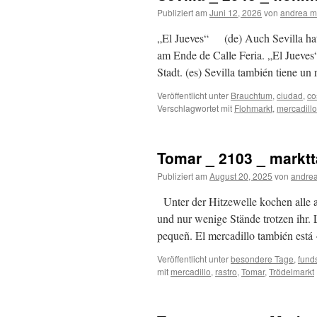
Publiziert am
Juni 12, 2026
von
andrea m
„El Jueves“ (de) Auch Sevilla hat 
am Ende de Calle Feria. „El Jueves“
Stadt. (es) Sevilla también tiene un
Veröffentlicht unter
Brauchtum
,
ciudad
,
co
Verschlagwortet mit
Flohmarkt
,
mercadillo
Tomar _ 2103 _ markt
Publiziert am
August 20, 2025
von
andrea
Unter der Hitzewelle kochen alle 
und nur wenige Stände trotzen ihr. 
pequeñ. El mercadillo también est
Veröffentlicht unter
besondere Tage
,
fund
mit
mercadillo
,
rastro
,
Tomar
,
Trödelmarkt