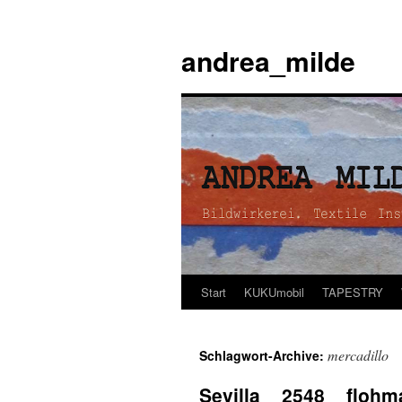
andrea_milde
Start
KUKUmobil
TAPESTRY
Zum
Inhalt
mercadillo
Schlagwort-Archive:
springen
Sevilla _ 2548 _ flohm