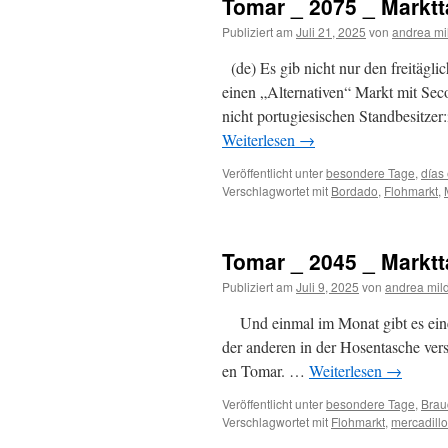
Tomar _ 2075 _ Markt
Publiziert am
Juli 21, 2025
von
andrea mi
(de) Es gib nicht nur den freitäg
einen „Alternativen“ Markt mit S
nicht portugiesischen Standbesitze
Weiterlesen
→
Veröffentlicht unter
besondere Tage
,
días
Verschlagwortet mit
Bordado
,
Flohmarkt
,
Tomar _ 2045 _ Markt
Publiziert am
Juli 9, 2025
von
andrea mil
Und einmal im Monat gibt es eine
der anderen in der Hosentasche vers
en Tomar. …
Weiterlesen
→
Veröffentlicht unter
besondere Tage
,
Brau
Verschlagwortet mit
Flohmarkt
,
mercadillo