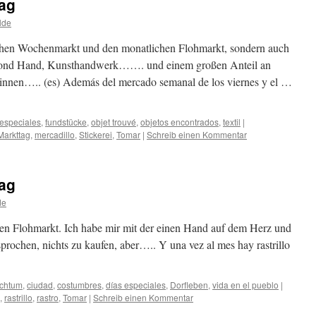
tag
lde
lichen Wochenmarkt und den monatlichen Flohmarkt, sondern auch
econd Hand, Kunsthandwerk……. und einem großen Anteil an
r:innen….. (es) Además del mercado semanal de los viernes y el …
 especiales
,
fundstücke
,
objet trouvé
,
objetos encontrados
,
textil
|
Markttag
,
mercadillo
,
Stickerei
,
Tomar
|
Schreib einen Kommentar
tag
de
n Flohmarkt. Ich habe mir mit der einen Hand auf dem Herz und
prochen, nichts zu kaufen, aber….. Y una vez al mes hay rastrillo
chtum
,
ciudad
,
costumbres
,
días especiales
,
Dorfleben
,
vida en el pueblo
|
,
rastrillo
,
rastro
,
Tomar
|
Schreib einen Kommentar