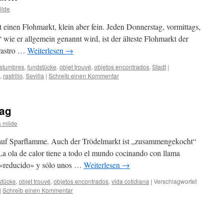
ilde
einen Flohmarkt, klein aber fein. Jeden Donnerstag, vormittags,
 wie er allgemein genannt wird, ist der älteste Flohmarkt der
 rastro …
Weiterlesen
→
stumbres
,
fundstücke
,
objet trouvé
,
objetos encontrados
,
Stadt
|
,
rastrillo
,
Sevilla
|
Schreib einen Kommentar
tag
 milde
auf Sparflamme. Auch der Trödelmarkt ist „zusammengekocht“
La ola de calor tiene a todo el mundo cocinando con llama
á «reducido» y sólo unos …
Weiterlesen
→
stücke
,
objet trouvé
,
objetos encontrados
,
vida cotidiana
|
Verschlagwortet
|
Schreib einen Kommentar