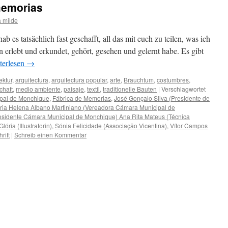
memorias
 milde
 es tatsächlich fast geschafft, all das mit euch zu teilen, was ich
erlebt und erkundet, gehört, gesehen und gelernt habe. Es gibt
terlesen
→
ektur
,
arquitectura
,
arquitectura popular
,
arte
,
Brauchtum
,
costumbres
,
chaft
,
medio ambiente
,
paisaje
,
textil
,
traditionelle Bauten
|
Verschlagwortet
pal de Monchique
,
Fábrica de Memorias
,
José Gonçalo Silva (Presidente de
ria Helena Albano Martiniano (Vereadora Cámara Municipal de
esidente Cámara Municipal de Monchique) Ana Rita Mateus (Técnica
lória (Illustratorin)
,
Sónia Felicidade (Associação Vicentina)
,
Vítor Campos
hrift
|
Schreib einen Kommentar