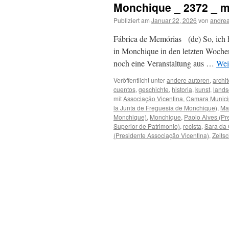
Monchique _ 2372 _ 
Publiziert am
Januar 22, 2026
von
andrea
Fábrica de Memórias (de) So, ich hab
in Monchique in den letzten Wochen 
noch eine Veranstaltung aus …
Wei
Veröffentlicht unter
andere autoren
,
archit
cuentos
,
geschichte
,
historia
,
kunst
,
lands
mit
Associação Vicentina
,
Camara Munici
la Junta de Freguesia de Monchique)
,
Ma
Monchique)
,
Monchique
,
Paolo Alves (Pr
Superior de Patrimonio)
,
recista
,
Sara da G
(Presidente Associação Vicentina)
,
Zeitsc