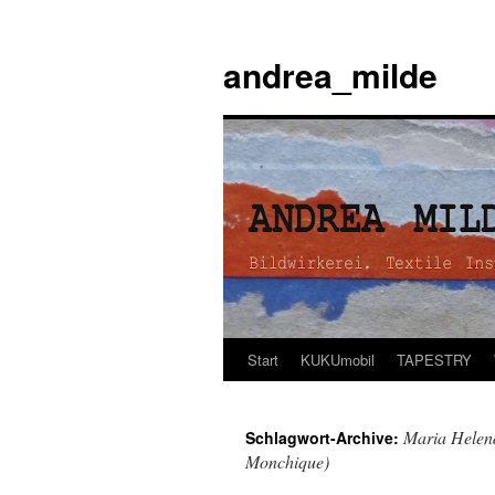
andrea_milde
Start
KUKUmobil
TAPESTRY
Zum
Inhalt
Maria Helen
Schlagwort-Archive:
springen
Monchique)