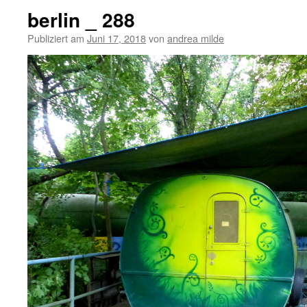
berlin _ 288
Publiziert am
Juni 17, 2018
von
andrea milde