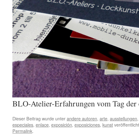
BLO-Atelier-Erfahrungen vom Tag der 
Dieser Beitrag wurde unter
andere autoren
,
arte
,
ausstellungen
especiales
,
enlace
,
exposición
,
exposiciones
,
kunst
veröffentlich
Permalink
.