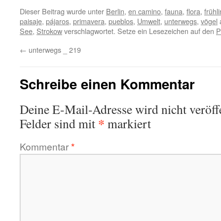
Dieser Beitrag wurde unter
Berlin
,
en camino
,
fauna
,
flora
,
frühl
paisaje
,
pájaros
,
primavera
,
pueblos
,
Umwelt
,
unterwegs
,
vögel
See
,
Strokow
verschlagwortet. Setze ein Lesezeichen auf den
P
←
unterwegs _ 219
Schreibe einen Kommentar
Deine E-Mail-Adresse wird nicht veröffe
*
Felder sind mit
markiert
Kommentar
*