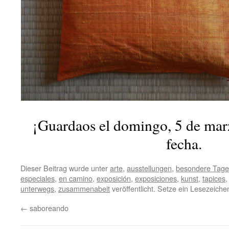
¡Guardaos el domingo, 5 de marz
fecha.
Dieser Beitrag wurde unter
arte
,
ausstellungen
,
besondere Tage
especiales
,
en camino
,
exposición
,
exposiciones
,
kunst
,
tapices
unterwegs
,
zusammenabeit
veröffentlicht. Setze ein Lesezeich
←
saboreando