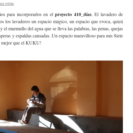
ea milde
proyecto 410_días
os para incorporarlos en el
. El lavadero de
os los lavaderos un espacio mágico, un espacio que evoca, quizá
 y el murmullo del agua que se lleva las palabras, las penas, quejas
speras y espaldas cansadas. Un espacio maravilloso para mis Siete
a, mejor que el KUKU!