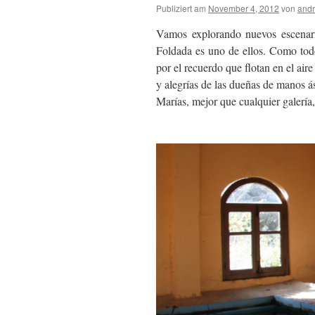
Publiziert am
November 4, 2012
von
andr
Vamos explorando nuevos escenari
Foldada es uno de ellos. Como tod
por el recuerdo que flotan en el aire
y alegrías de las dueñas de manos á
Marías, mejor que cualquier galerí
.