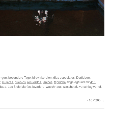
ungen
,
besondere Tage
,
bildwirkereien
,
días especiales
,
Dorfleben
,
t
,
mujeres
,
pueblos
,
recuerdos
,
tapices
,
teppiche
abgelegt und mit
410
,
dada
,
Las Siete Marías
,
lavadero
,
waschhaus
,
waschplatz
verschlagwortet.
.
410 // 265
→