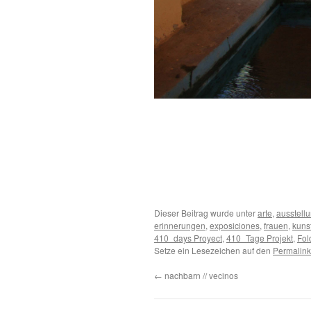
.
.
.
Dieser Beitrag wurde unter
arte
,
ausstell
erinnerungen
,
exposiciones
,
frauen
,
kuns
410_days Proyect
,
410_Tage Projekt
,
Fol
Setze ein Lesezeichen auf den
Permalink
←
nachbarn // vecinos