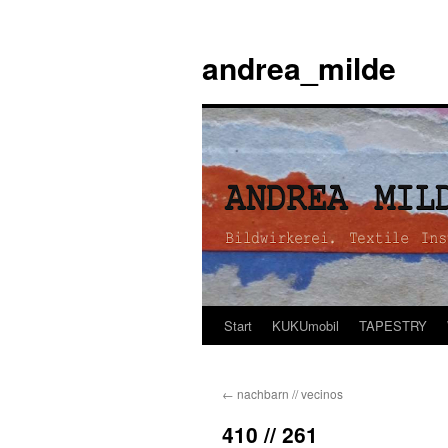
andrea_milde
Start
KUKUmobil
TAPESTRY
Zum
Inhalt
←
nachbarn // vecinos
springen
410 // 261