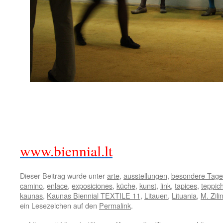
.
.
www.biennial.lt
Dieser Beitrag wurde unter
arte
,
ausstellungen
,
besondere Tage
camino
,
enlace
,
exposiciones
,
küche
,
kunst
,
link
,
tapices
,
teppic
kaunas
,
Kaunas Biennial TEXTILE 11
,
Litauen
,
Lituania
,
M. Zili
ein Lesezeichen auf den
Permalink
.