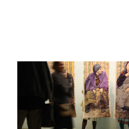
.
.
.