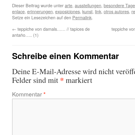
Dieser Beitrag wurde unter
arte
,
ausstellungen
,
besondere Tage
enlace
,
erinnerungen
,
exposiciones
,
kunst
,
link
,
otros autores
,
r
Setze ein Lesezeichen auf den
Permalink
.
←
teppiche von damals…… // tapices de
teppiche vo
antaño….. (1)
Schreibe einen Kommentar
Deine E-Mail-Adresse wird nicht veröffe
*
Felder sind mit
markiert
Kommentar
*