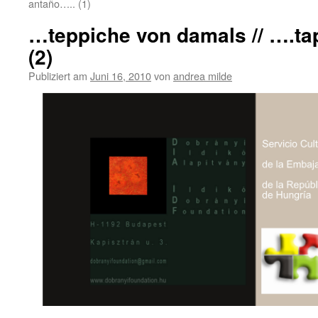
antaño….. (1)
…teppiche von damals // ….ta
(2)
Publiziert am
Juni 16, 2010
von
andrea milde