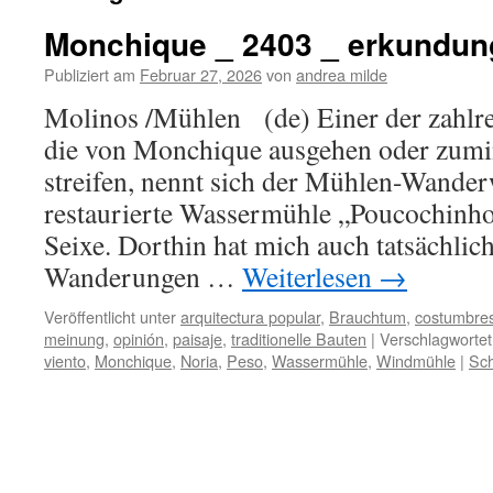
Monchique _ 2403 _ erkundun
Publiziert am
Februar 27, 2026
von
andrea milde
Molinos /Mühlen (de) Einer der zahlr
die von Monchique ausgehen oder zum
streifen, nennt sich der Mühlen-Wanderw
restaurierte Wassermühle „Poucochinho
Seixe. Dorthin hat mich auch tatsächlic
Wanderungen …
Weiterlesen
→
Veröffentlicht unter
arquitectura popular
,
Brauchtum
,
costumbre
meinung
,
opinión
,
paisaje
,
traditionelle Bauten
|
Verschlagwortet
viento
,
Monchique
,
Noria
,
Peso
,
Wassermühle
,
Windmühle
|
Sch