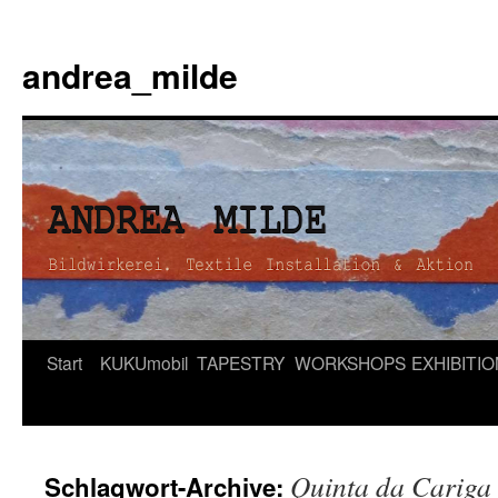
andrea_milde
Zum
Start
KUKUmobil
TAPESTRY
WORKSHOPS
EXHIBITI
Inhalt
springen
Quinta da Cariga
Schlagwort-Archive: