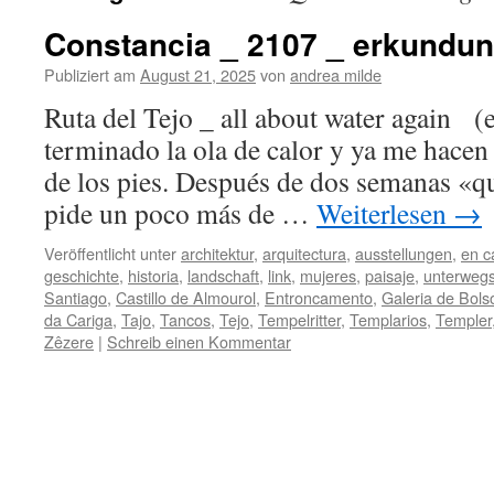
Constancia _ 2107 _ erkundu
Publiziert am
August 21, 2025
von
andrea milde
Ruta del Tejo _ all about water again (
terminado la ola de calor y ya me hacen
de los pies. Después de dos semanas «q
pide un poco más de …
Weiterlesen
→
Veröffentlicht unter
architektur
,
arquitectura
,
ausstellungen
,
en c
geschichte
,
historia
,
landschaft
,
link
,
mujeres
,
paisaje
,
unterweg
Santiago
,
Castillo de Almourol
,
Entroncamento
,
Galeria de Bols
da Cariga
,
Tajo
,
Tancos
,
Tejo
,
Tempelritter
,
Templarios
,
Templer
Zêzere
|
Schreib einen Kommentar