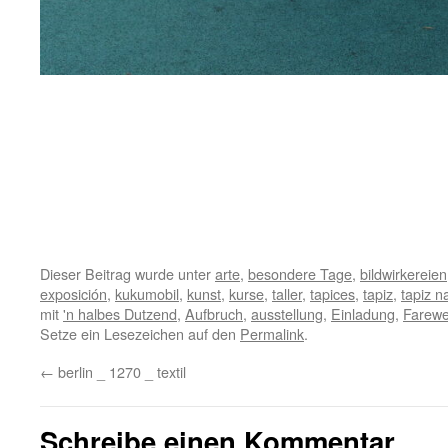
Dieser Beitrag wurde unter
arte
,
besondere Tage
,
bildwirkereien
exposición
,
kukumobil
,
kunst
,
kurse
,
taller
,
tapices
,
tapiz
,
tapiz n
mit
'n halbes Dutzend
,
Aufbruch
,
ausstellung
,
Einladung
,
Farewe
Setze ein Lesezeichen auf den
Permalink
.
←
berlin _ 1270 _ textil
Schreibe einen Kommentar