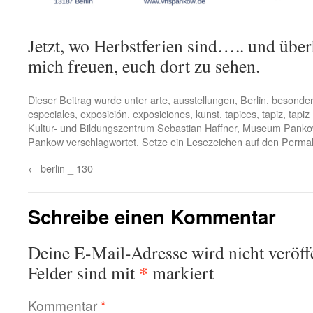
Jetzt, wo Herbstferien sind….. und übe
mich freuen, euch dort zu sehen.
Dieser Beitrag wurde unter
arte
,
ausstellungen
,
Berlin
,
besonde
especiales
,
exposición
,
exposiciones
,
kunst
,
tapices
,
tapiz
,
tapiz
Kultur- und Bildungszentrum Sebastian Haffner
,
Museum Panko
Pankow
verschlagwortet. Setze ein Lesezeichen auf den
Permal
←
berlin _ 130
Schreibe einen Kommentar
Deine E-Mail-Adresse wird nicht veröffe
*
Felder sind mit
markiert
Kommentar
*