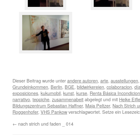
Dieser Beitrag wurde unter
andere autoren
,
arte
,
ausstellungen
Grundeinkommen
,
Berlin
,
BGE
,
bildwirkereien
,
colaboracion
,
dí
exposiciones
,
kukumobil
,
kunst
,
kurse
,
Renta Básica Incondicion
narrativo
,
teppiche
,
zusammenabeit
abgelegt und mit
Heike Eifle
Bildungszentrum Sebastian Haffner
,
Maja Peltzer
,
Nach Strich 
Roggenhofer
,
VHS Pankow
verschlagwortet. Setze ein Lesezei
←
nach strich und faden _ 014