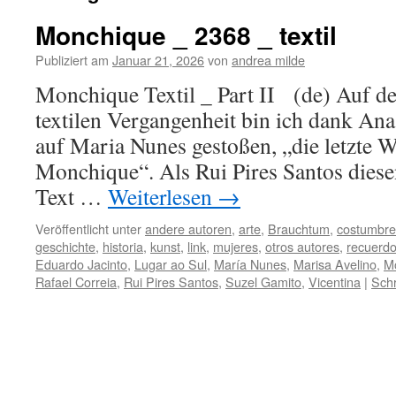
Monchique _ 2368 _ textil
Publiziert am
Januar 21, 2026
von
andrea milde
Monchique Textil _ Part II (de) Auf de
textilen Vergangenheit bin ich dank Ana
auf Maria Nunes gestoßen, „die letzte 
Monchique“. Als Rui Pires Santos diese
Text …
Weiterlesen
→
Veröffentlicht unter
andere autoren
,
arte
,
Brauchtum
,
costumbre
geschichte
,
historia
,
kunst
,
link
,
mujeres
,
otros autores
,
recuerd
Eduardo Jacinto
,
Lugar ao Sul
,
María Nunes
,
Marisa Avelino
,
M
Rafael Correia
,
Rui Pires Santos
,
Suzel Gamito
,
Vicentina
|
Sch