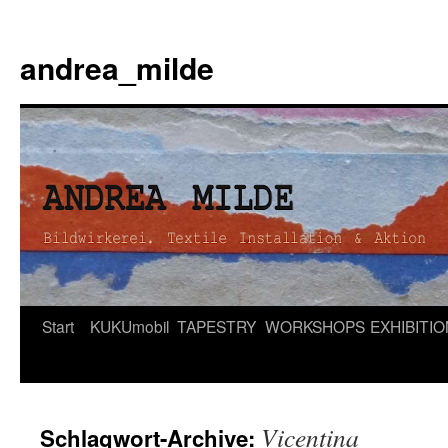
andrea_milde
Zum
Start
KUKUmobil
TAPESTRY
WORKSHOPS
EXHIBITI
Inhalt
springen
Vicentina
Schlagwort-Archive: