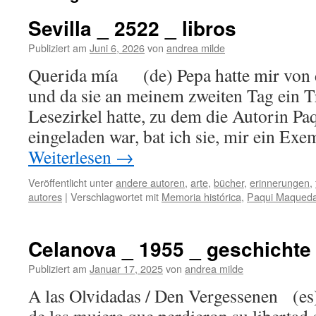
Sevilla _ 2522 _ libros
Publiziert am
Juni 6, 2026
von
andrea milde
Querida mía (de) Pepa hatte mir von 
und da sie an meinem zweiten Tag ein T
Lesezirkel hatte, zu dem die Autorin P
eingeladen war, bat ich sie, mir ein Ex
Weiterlesen
→
Veröffentlicht unter
andere autoren
,
arte
,
bücher
,
erinnerungen
,
autores
|
Verschlagwortet mit
Memoria histórica
,
Paqui Maqued
Celanova _ 1955 _ geschichte
Publiziert am
Januar 17, 2025
von
andrea milde
A las Olvidadas / Den Vergessenen (es