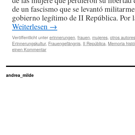
de las mujere que perdieron su libertad 
de un fascismo que se levantó militarme
gobierno legítimo de II República. Por 
Weiterlesen
→
Veröffentlicht unter
erinnerungen
,
frauen
,
mujeres
,
otros autore
Erinnerungskultur
,
Frauengefängnis
,
II República
,
Memoria histó
einen Kommentar
andrea_milde