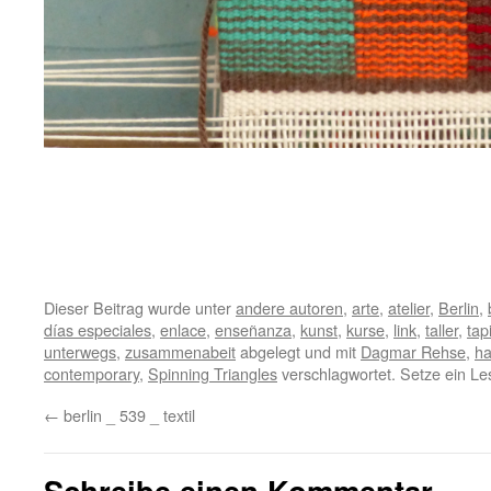
Dieser Beitrag wurde unter
andere autoren
,
arte
,
atelier
,
Berlin
,
días especiales
,
enlace
,
enseñanza
,
kunst
,
kurse
,
link
,
taller
,
tap
unterwegs
,
zusammenabeit
abgelegt und mit
Dagmar Rehse
,
ha
contemporary
,
Spinning Triangles
verschlagwortet. Setze ein L
←
berlin _ 539 _ textil
Schreibe einen Kommentar