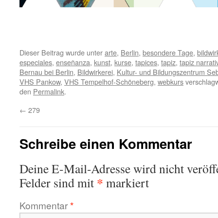
Dieser Beitrag wurde unter
arte
,
Berlin
,
besondere Tage
,
bildwi
especiales
,
enseñanza
,
kunst
,
kurse
,
tapices
,
tapiz
,
tapiz narrati
Bernau bei Berlin
,
Bildwirkerei
,
Kultur- und Bildungszentrum Seb
VHS Pankow
,
VHS Tempelhof-Schöneberg
,
webkurs
verschlagw
den
Permalink
.
←
279
Schreibe einen Kommentar
Deine E-Mail-Adresse wird nicht veröffe
*
Felder sind mit
markiert
Kommentar
*