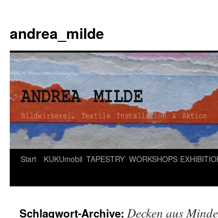
andrea_milde
Zum
Start
KUKUmobil
TAPESTRY
WORKSHOPS
EXHIBITI
Inhalt
springen
Decken aus Minde
Schlagwort-Archive: