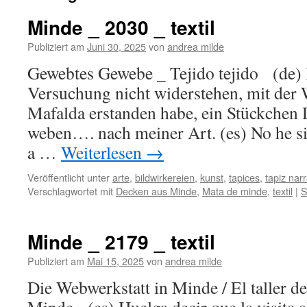
Minde _ 2030 _ textil
Publiziert am
Juni 30, 2025
von
andrea milde
Gewebtes Gewebe _ Tejido tejido (de) 
Versuchung nicht widerstehen, mit der W
Mafalda erstanden habe, ein Stückchen
weben…. nach meiner Art. (es) No he si
a …
Weiterlesen
→
Veröffentlicht unter
arte
,
bildwirkereien
,
kunst
,
tapices
,
tapiz narr
Verschlagwortet mit
Decken aus Minde
,
Mata de minde
,
textil
|
S
Minde _ 2179 _ textil
Publiziert am
Mai 15, 2025
von
andrea milde
Die Webwerkstatt in Minde / El taller de