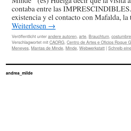
Minde (es) Huelga decir que la visita al 
contaba entre las IMPRESCINDIBLES. 
existencia y el contacto con Mafalda, la
Weiterlesen
→
Veröffentlicht unter
andere autoren
,
arte
,
Brauchtum
,
costumbre
Verschlagwortet mit
CAORG
,
Centro de Artes e Oficios Roque 
Meneyes
,
Mantas de Minde
,
Minde
,
Webwerkstatt
|
Schreib ei
andrea_milde