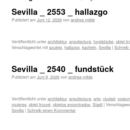
Sevilla _ 2553 _ hallazgo
Publiziert am
Juni 12, 2026
von
andrea milde
Veröffentlicht unter
architektur
,
arquitectura
,
fundstücke
,
objet t
Verschlagwortet mit
azulejo
,
hallazgo
,
kacheln
,
Sevilla
|
Schreib
Sevilla _ 2540 _ fundstück
Publiziert am
Juni 9, 2026
von
andrea milde
Veröffentlicht unter
architektur
,
arquitectura
,
arte
,
ciudad
,
costu
mujeres
,
objet trouvé
,
objetos encontrados
,
Stadt
|
Verschlagwor
Sevilla
|
Schreib einen Kommentar